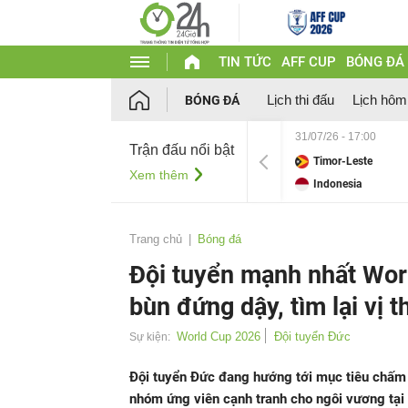
TIN TỨC
AFF CUP
BÓNG ĐÁ
Lịch thi đấu
Lịch hôm
BÓNG ĐÁ
31/07/26 - 17:00
Trận đấu nổi bật
Timor-Leste
Xem thêm
Indonesia
Trang chủ
Bóng đá
Đội tuyển mạnh nhất Worl
bùn đứng dậy, tìm lại vị t
World Cup 2026
Đội tuyển Đức
Sự kiện:
Đội tuyển Đức đang hướng tới mục tiêu chấm 
nhóm ứng viên cạnh tranh cho ngôi vương tại 