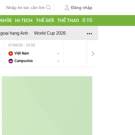
Đăng nhập
 KHỎE
HI-TECH
THẾ GIỚI
THỂ THAO
Ô TÔ
goại hạng Anh
World Cup 2026
07/08/26 - 20:00
Việt Nam
-
Campuchia
-