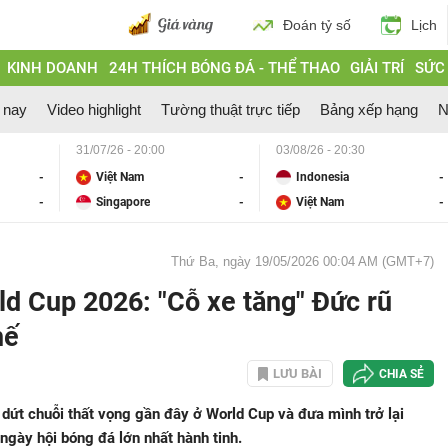
Đoán tỷ số
Lịch
KINH DOANH
24H THÍCH BÓNG ĐÁ - THỂ THAO
GIẢI TRÍ
SỨC
 nay
Video highlight
Tường thuật trực tiếp
Bảng xếp hạng
N
31/07/26 - 20:00
03/08/26 - 20:30
-
Việt Nam
-
Indonesia
-
-
Singapore
-
Việt Nam
-
Thứ Ba, ngày 19/05/2026 00:04 AM (GMT+7)
d Cup 2026: "Cỗ xe tăng" Đức rũ
hế
LƯU BÀI
CHIA SẺ
dứt chuỗi thất vọng gần đây ở World Cup và đưa mình trở lại
ngày hội bóng đá lớn nhất hành tinh.