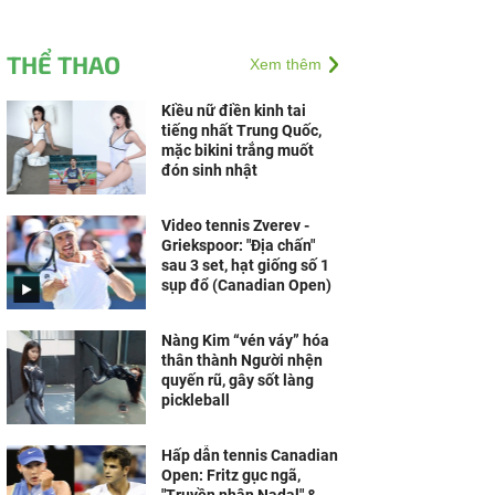
THỂ THAO
Xem thêm
Kiều nữ điền kinh tai
tiếng nhất Trung Quốc,
mặc bikini trắng muốt
đón sinh nhật
Video tennis Zverev -
Griekspoor: "Địa chấn"
sau 3 set, hạt giống số 1
sụp đổ (Canadian Open)
Nàng Kim “vén váy” hóa
thân thành Người nhện
quyến rũ, gây sốt làng
pickleball
Hấp dẫn tennis Canadian
Open: Fritz gục ngã,