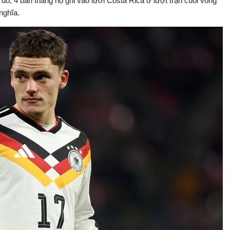
đó, 4 bàn thắng họ ghi vào lưới Costa Rica ở lượt trận cuối vòng
nghĩa.