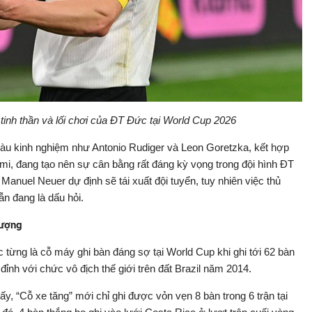
 tinh thần và lối chơi của ĐT Đức tại World Cup 2026
àu kinh nghiệm như Antonio Rudiger và Leon Goretzka, kết hợp
mi, đang tạo nên sự cân bằng rất đáng kỳ vọng trong đội hình ĐT
anuel Neuer dự định sẽ tái xuất đội tuyển, tuy nhiên việc thủ
n đang là dấu hỏi.
tượng
từng là cỗ máy ghi bàn đáng sợ tại World Cup khi ghi tới 62 bàn
đỉnh với chức vô địch thế giới trên đất Brazil năm 2014.
y, “Cỗ xe tăng” mới chỉ ghi được vỏn vẹn 8 bàn trong 6 trận tại