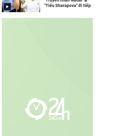
"Truyền nhân Nadal" &
"Tiểu Sharapova" đi tiếp