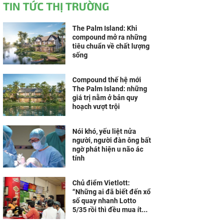
TIN TỨC THỊ TRƯỜNG
The Palm Island: Khi
compound mở ra những
tiêu chuẩn về chất lượng
sống
Compound thế hệ mới
The Palm Island: những
giá trị nằm ở bản quy
hoạch vượt trội
Nói khó, yếu liệt nửa
người, người đàn ông bất
ngờ phát hiện u não ác
tính
Chủ điểm Vietlott:
“Những ai đã biết đến xổ
số quay nhanh Lotto
5/35 rồi thì đều mua ít...