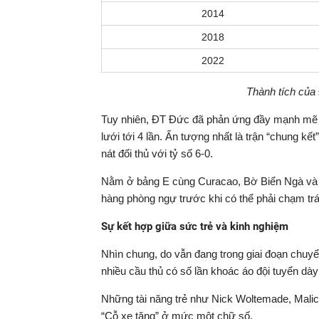
2014
2018
2022
Thành tích của
Tuy nhiên, ĐT Đức đã phản ứng đầy mạnh mẽ sau
lưới tới 4 lần. Ấn tượng nhất là trận “chung k
nát đối thủ với tỷ số 6-0.
Nằm ở bảng E cùng Curacao, Bờ Biển Ngà và E
hàng phòng ngự trước khi có thể phải chạm trá
Sự kết hợp giữa sức trẻ và kinh nghiệm
Nhìn chung, do vẫn đang trong giai đoạn chuyể
nhiều cầu thủ có số lần khoác áo đội tuyển dày
Những tài năng trẻ như Nick Woltemade, Malic
“Cỗ xe tăng” ở mức một chữ số.