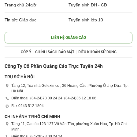
Trang chủ 24giờ
Tuyển sinh ĐH - CĐ
Tin tức Giáo dục
Tuyển sinh lớp 10
LIÊN HỆ QUẢNG CÁO
GÓP Ý
CHÍNH SÁCH BẢO MẬT
ĐIỀU KHOẢN SỬ DỤNG
Công Ty Cổ Phần Quảng Cáo Trực Tuyến 24h
TRỤ SỞ HÀ NỘI
Tầng 12, Tòa nhà Geleximco , 36 Hoàng Cầu, Phường Ô chợ Dừa, Tp.
Hà Nội
Điện thoại: (84-24)
73 00 24 24
| (84-24)
35 12 18 06
Fax:
0243 512 1804
CHI NHÁNH TP.HỒ CHÍ MINH
Tầng 11, Cao ốc 123-127 Võ Văn Tần, phường Xuân Hòa, Tp. Hồ Chí
Minh.
Điện thoại: (84-28)
73 00 24 24