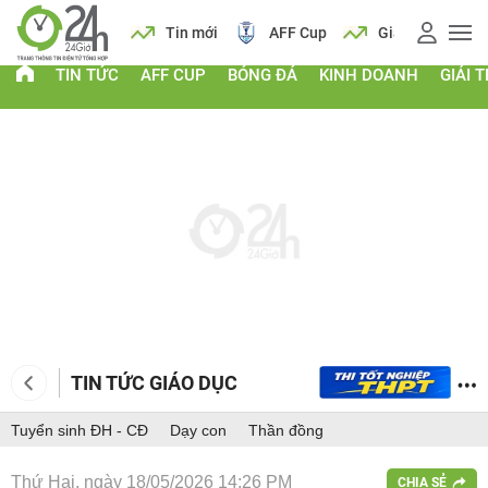
 vàng
Lịch
Tin mới
AFF Cup
Giá vàng
TIN TỨC
AFF CUP
BÓNG ĐÁ
KINH DOANH
GIẢI T
TIN TỨC GIÁO DỤC
Tuyển sinh ĐH - CĐ
Dạy con
Thần đồng
Thứ Hai, ngày 18/05/2026 14:26 PM
CHIA SẺ