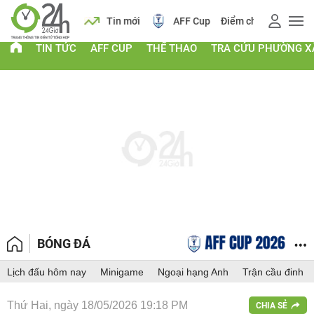
 vàng
Lịch
Tin mới
AFF Cup
Điểm chuẩn 2026
TIN TỨC
AFF CUP
THỂ THAO
TRA CỨU PHƯỜNG X
BÓNG ĐÁ
Lịch đấu hôm nay
Minigame
Ngoại hạng Anh
Trận cầu đinh
Thứ Hai, ngày 18/05/2026 19:18 PM
CHIA SẺ