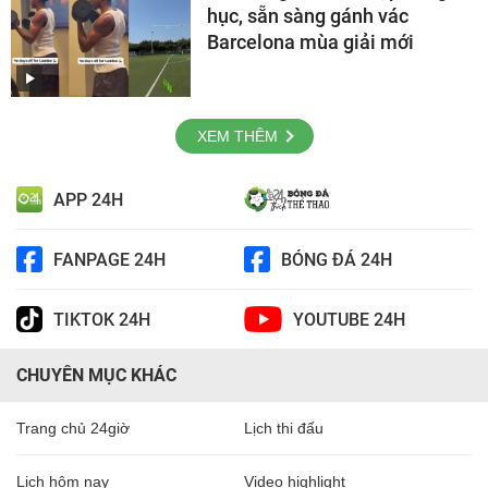
hục, sẵn sàng gánh vác
Barcelona mùa giải mới
XEM THÊM
APP 24H
FANPAGE 24H
BÓNG ĐÁ 24H
TIKTOK 24H
YOUTUBE 24H
CHUYÊN MỤC KHÁC
Trang chủ 24giờ
Lịch thi đấu
Lịch hôm nay
Video highlight