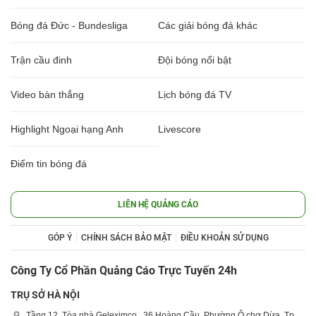
Bóng đá Đức - Bundesliga
Các giải bóng đá khác
Trận cầu đinh
Đội bóng nổi bật
Video bàn thắng
Lịch bóng đá TV
Highlight Ngoại hạng Anh
Livescore
Điểm tin bóng đá
LIÊN HỆ QUẢNG CÁO
GÓP Ý
CHÍNH SÁCH BẢO MẬT
ĐIỀU KHOẢN SỬ DỤNG
Công Ty Cổ Phần Quảng Cáo Trực Tuyến 24h
TRỤ SỞ HÀ NỘI
Tầng 12, Tòa nhà Geleximco , 36 Hoàng Cầu, Phường Ô chợ Dừa, Tp.