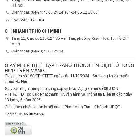
Hà Nội
Điện thoại: (84-24)
73 00 24 24
| (84-24)
35 12 18 06
Fax:
0243 512 1804
CHI NHÁNH TP.HỒ CHÍ MINH
Tầng 11, Cao ốc 123-127 Võ Văn Tần, phường Xuân Hòa, Tp. Hồ Chí
Minh.
Điện thoại: (84-28)
73 00 24 24
GIẤY PHÉP THIẾT LẬP TRANG THÔNG TIN ĐIỆN TỬ TỔNG
HỢP TRÊN MẠNG.
Giấy phép số 180/GP-STTTT ngày cấp 11/12/2024 - Sở thông tin và truyền
thông Hà Nội.
Giấy xác nhận thông báo cung cấp dịch vụ Mạng xã hội số 89 /GXN-
PTTH&TTĐT do Cục Phát thanh, Truyền hình và Thông tin Điện tử cấp ngày
13 tháng 6 năm 2025.
Chịu trách nhiệm quản lý nội dung: Phan Minh Tâm - Chủ tịch HĐQT.
Hotline:
0965 08 24 24