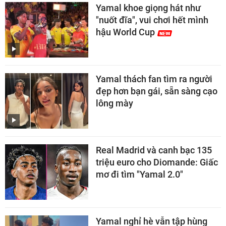
Yamal khoe giọng hát như
"nuốt đĩa", vui chơi hết mình
hậu World Cup
Yamal thách fan tìm ra người
đẹp hơn bạn gái, sẵn sàng cạo
lông mày
Real Madrid và canh bạc 135
triệu euro cho Diomande: Giấc
mơ đi tìm "Yamal 2.0"
Yamal nghỉ hè vẫn tập hùng