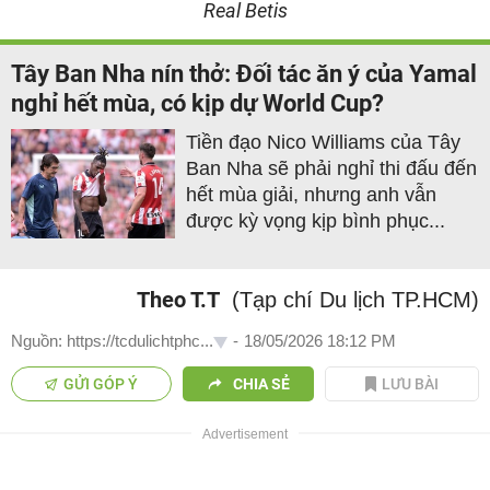
Real Betis
Tây Ban Nha nín thở: Đối tác ăn ý của Yamal
nghỉ hết mùa, có kịp dự World Cup?
Tiền đạo Nico Williams của Tây
Ban Nha sẽ phải nghỉ thi đấu đến
hết mùa giải, nhưng anh vẫn
được kỳ vọng kịp bình phục...
Theo T.T
(Tạp chí Du lịch TP.HCM)
Nguồn: https://tcdulichtphc...
-
18/05/2026 18:12 PM
GỬI GÓP Ý
CHIA SẺ
LƯU BÀI