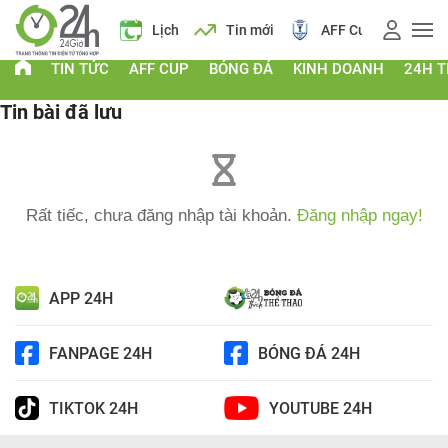
Giá vàng
Lịch
Tin mới
AFF Cup
Giá
TIN TỨC
AFF CUP
BÓNG ĐÁ
KINH DOANH
24H T
Tin bài đã lưu
Rất tiếc, chưa đăng nhập tài khoản.
Đăng nhập ngay!
APP 24H
FANPAGE 24H
BÓNG ĐÁ 24H
TIKTOK 24H
YOUTUBE 24H