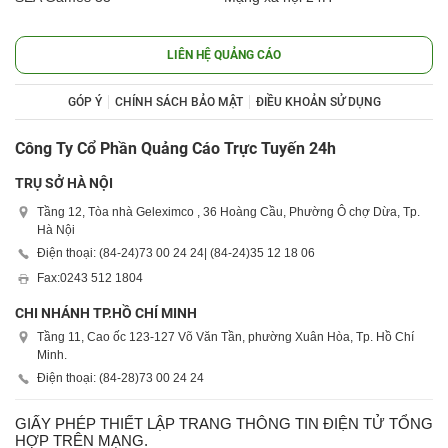
LIÊN HỆ QUẢNG CÁO
GÓP Ý
CHÍNH SÁCH BẢO MẬT
ĐIỀU KHOẢN SỬ DỤNG
Công Ty Cổ Phần Quảng Cáo Trực Tuyến 24h
TRỤ SỞ HÀ NỘI
Tầng 12, Tòa nhà Geleximco , 36 Hoàng Cầu, Phường Ô chợ Dừa, Tp.
Hà Nội
Điện thoại: (84-24)
73 00 24 24
| (84-24)
35 12 18 06
Fax:
0243 512 1804
CHI NHÁNH TP.HỒ CHÍ MINH
Tầng 11, Cao ốc 123-127 Võ Văn Tần, phường Xuân Hòa, Tp. Hồ Chí
Minh.
Điện thoại: (84-28)
73 00 24 24
GIẤY PHÉP THIẾT LẬP TRANG THÔNG TIN ĐIỆN TỬ TỔNG
HỢP TRÊN MẠNG.