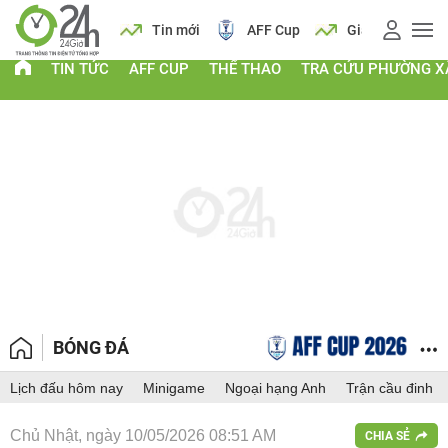
 vàng
Lịch
Tin mới
AFF Cup
Giá vàng
TIN TỨC
AFF CUP
THỂ THAO
TRA CỨU PHƯỜNG X
BÓNG ĐÁ
Lịch đấu hôm nay
Minigame
Ngoại hạng Anh
Trận cầu đinh
Chủ Nhật, ngày 10/05/2026 08:51 AM
CHIA SẺ