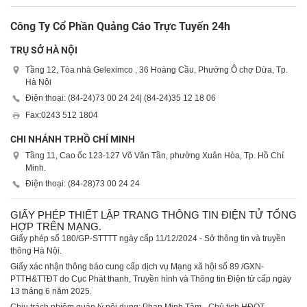
Công Ty Cổ Phần Quảng Cáo Trực Tuyến 24h
TRỤ SỞ HÀ NỘI
Tầng 12, Tòa nhà Geleximco , 36 Hoàng Cầu, Phường Ô chợ Dừa, Tp.
Hà Nội
Điện thoại: (84-24)
73 00 24 24
| (84-24)
35 12 18 06
Fax:
0243 512 1804
CHI NHÁNH TP.HỒ CHÍ MINH
Tầng 11, Cao ốc 123-127 Võ Văn Tần, phường Xuân Hòa, Tp. Hồ Chí
Minh.
Điện thoại: (84-28)
73 00 24 24
GIẤY PHÉP THIẾT LẬP TRANG THÔNG TIN ĐIỆN TỬ TỔNG
HỢP TRÊN MẠNG.
Giấy phép số 180/GP-STTTT ngày cấp 11/12/2024 - Sở thông tin và truyền
thông Hà Nội.
Giấy xác nhận thông báo cung cấp dịch vụ Mạng xã hội số 89 /GXN-
PTTH&TTĐT do Cục Phát thanh, Truyền hình và Thông tin Điện tử cấp ngày
13 tháng 6 năm 2025.