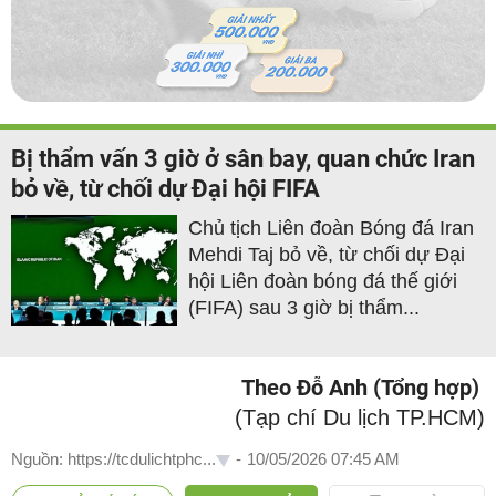
Bị thẩm vấn 3 giờ ở sân bay, quan chức Iran
bỏ về, từ chối dự Đại hội FIFA
Chủ tịch Liên đoàn Bóng đá Iran
Mehdi Taj bỏ về, từ chối dự Đại
hội Liên đoàn bóng đá thế giới
(FIFA) sau 3 giờ bị thẩm...
Theo Đỗ Anh (Tổng hợp)
(Tạp chí Du lịch TP.HCM)
Nguồn: https://tcdulichtphc...
-
10/05/2026 07:45 AM