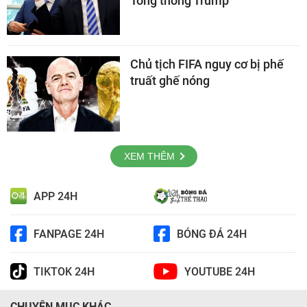
Tổng thống Trump
Chủ tịch FIFA nguy cơ bị phế
truất ghế nóng
XEM THÊM
APP 24H
FANPAGE 24H
BÓNG ĐÁ 24H
TIKTOK 24H
YOUTUBE 24H
CHUYÊN MỤC KHÁC