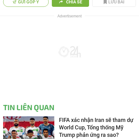
GỬI GÓP Ý
CHIA SẺ
LƯU BÀI
TIN LIÊN QUAN
FIFA xác nhận Iran sẽ tham dự
World Cup, Tổng thống Mỹ
Trump phản ứng ra sao?