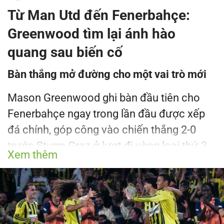
Từ Man Utd đến Fenerbahçe:
Greenwood tìm lại ánh hào
quang sau biến cố
Bàn thắng mở đường cho một vai trò mới
Mason Greenwood ghi bàn đầu tiên cho
Fenerbahçe ngay trong lần đầu được xếp
đá chính, góp công vào chiến thắng 2-0
trước Sturm Graz ở lượt đi vòng loại thứ 3
Xem thêm
Champions League. Anderson Talisca mở
tỉ số ở phút 9, trước khi Greenwood nhân
đôi cách biệt ngay cuối hiệp 1 bằng cú dứt
điểm sau tình huống phối hợp đá phạt góc