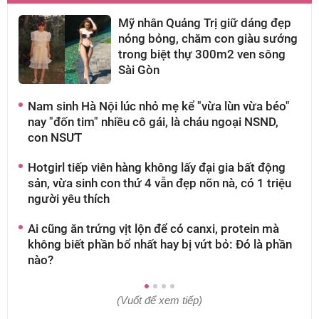
Mỹ nhân Quảng Trị giữ dáng đẹp
nóng bỏng, chăm con giàu sướng
trong biệt thự 300m2 ven sông
Sài Gòn
Nam sinh Hà Nội lúc nhỏ mẹ kể "vừa lùn vừa béo"
D
nay "đốn tim" nhiều cô gái, là cháu ngoại NSND,
n
con NSƯT
N
Hotgirl tiếp viên hàng không lấy đại gia bất động
Đ
sản, vừa sinh con thứ 4 vẫn đẹp nõn nà, có 1 triệu
đ
người yêu thích
C
Ai cũng ăn trứng vịt lộn để có canxi, protein mà
đ
không biết phần bổ nhất hay bị vứt bỏ: Đó là phần
k
nào?
(Vuốt để xem tiếp)