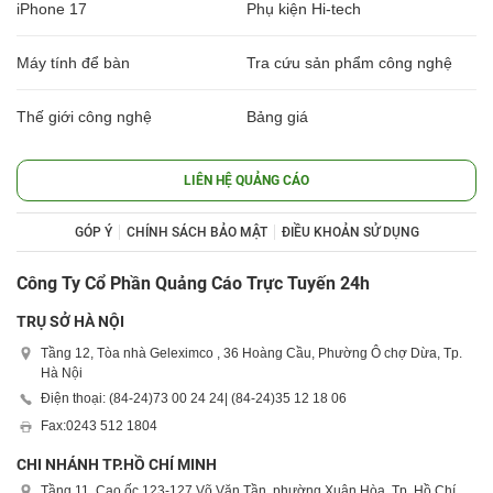
iPhone 17
Phụ kiện Hi-tech
Máy tính để bàn
Tra cứu sản phẩm công nghệ
Thế giới công nghệ
Bảng giá
LIÊN HỆ QUẢNG CÁO
GÓP Ý
CHÍNH SÁCH BẢO MẬT
ĐIỀU KHOẢN SỬ DỤNG
Công Ty Cổ Phần Quảng Cáo Trực Tuyến 24h
TRỤ SỞ HÀ NỘI
Tầng 12, Tòa nhà Geleximco , 36 Hoàng Cầu, Phường Ô chợ Dừa, Tp.
Hà Nội
Điện thoại: (84-24)
73 00 24 24
| (84-24)
35 12 18 06
Fax:
0243 512 1804
CHI NHÁNH TP.HỒ CHÍ MINH
Tầng 11, Cao ốc 123-127 Võ Văn Tần, phường Xuân Hòa, Tp. Hồ Chí