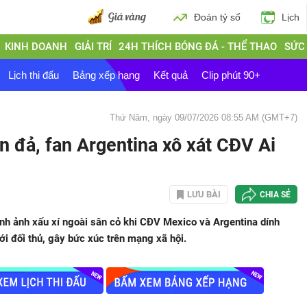
Đoán tỷ số
Lịch
KINH DOANH
GIẢI TRÍ
24H THÍCH BÓNG ĐÁ - THỂ THAO
SỨC
Lịch thi đấu
Bảng xếp hạng
Kết quả
Clip phút 90+
Thứ Năm, ngày 09/07/2026 08:55 AM (GMT+7)
n đả, fan Argentina xô xát CĐV Ai
LƯU BÀI
CHIA SẺ
nh ảnh xấu xí ngoài sân cỏ khi CĐV Mexico và Argentina dính
i đối thủ, gây bức xúc trên mạng xã hội.