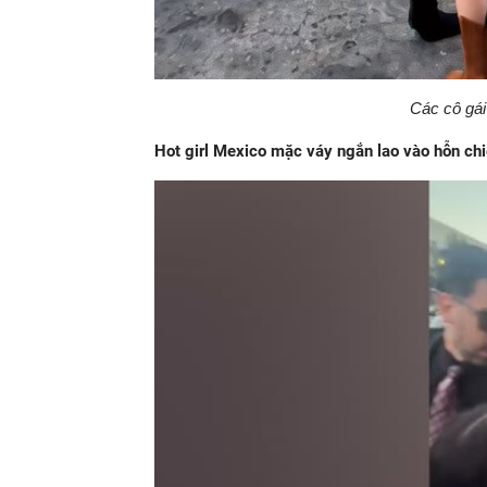
Các cô gá
Hot girl Mexico mặc váy ngắn lao vào hỗn ch