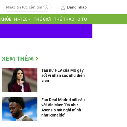
Đăng nhập
 KHỎE
HI-TECH
THẾ GIỚI
THỂ THAO
Ô TÔ
XEM THÊM
Tân nữ HLV của MU gây
sốt vì nhan sắc như diễn
viên
Fan Real Madrid nổi cáu
với Vinicius: "Đá như
Asensio mà nghĩ mình
như Ronaldo"