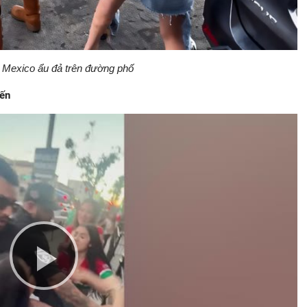
i Mexico ẩu đả trên đường phố
iến
Play