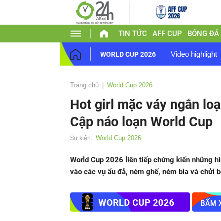
TIN TỨC
AFF CUP
BÓNG ĐÁ
Video highlight
WORLD CUP 2026
Trang chủ
World Cup 2026
Hot girl mặc váy ngắn loạ
Cập náo loạn World Cup
World Cup 2026
Sự kiện:
World Cup 2026 liên tiếp chứng kiến những hì
vào các vụ ẩu đả, ném ghế, ném bia và chửi bớ