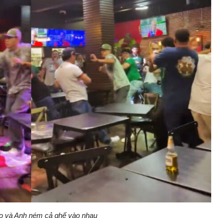
o và Anh ném cả ghế vào nhau