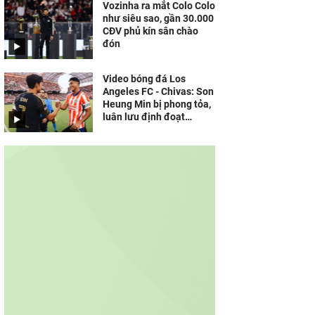
Vozinha ra mắt Colo Colo
như siêu sao, gần 30.000
CĐV phủ kín sân chào
đón
Video bóng đá Los
Angeles FC - Chivas: Son
Heung Min bị phong tỏa,
luân lưu định đoạt
(Leagues Cup)