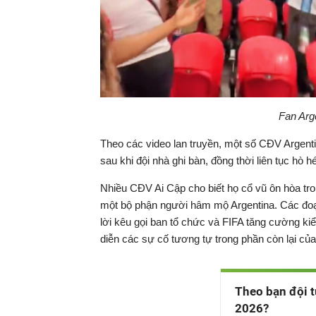
Fan Arg
Theo các video lan truyền, một số CĐV Argent
sau khi đội nhà ghi bàn, đồng thời liên tục hò h
Nhiều CĐV Ai Cập cho biết họ cổ vũ ôn hòa tro
một bộ phận người hâm mộ Argentina. Các đoạn
lời kêu gọi ban tổ chức và FIFA tăng cường kiể
diễn các sự cố tương tự trong phần còn lại củ
Theo bạn đội t
2026?