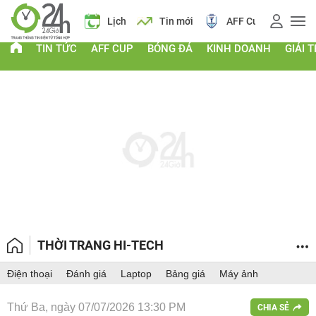
 vàng
Lịch
Tin mới
AFF Cup
Điểm chuẩn 2026
TIN TỨC
AFF CUP
BÓNG ĐÁ
KINH DOANH
GIẢI T
THỜI TRANG HI-TECH
Điện thoại
Đánh giá
Laptop
Bảng giá
Máy ảnh
Thứ Ba, ngày 07/07/2026 13:30 PM
CHIA SẺ