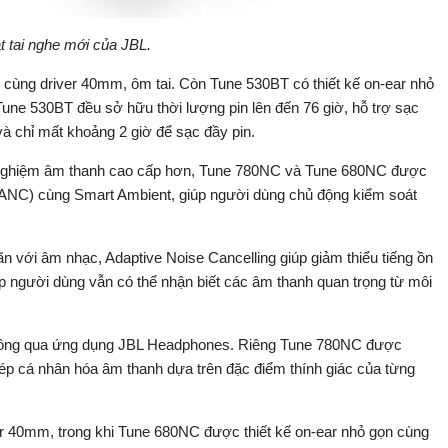
t tai nghe mới của JBL.
 cùng driver 40mm, ôm tai. Còn Tune 530BT có thiết kế on-ear nhỏ
ne 530BT đều sở hữu thời lượng pin lên đến 76 giờ, hỗ trợ sạc
à chỉ mất khoảng 2 giờ để sạc đầy pin.
nghiệm âm thanh cao cấp hơn, Tune 780NC và Tune 680NC được
 (ANC) cùng Smart Ambient, giúp người dùng chủ động kiểm soát
iãn với âm nhạc, Adaptive Noise Cancelling giúp giảm thiểu tiếng ồn
p người dùng vẫn có thể nhận biết các âm thanh quan trọng từ môi
thông qua ứng dụng JBL Headphones. Riêng Tune 780NC được
hép cá nhân hóa âm thanh dựa trên đặc điểm thính giác của từng
er 40mm, trong khi Tune 680NC được thiết kế on-ear nhỏ gọn cùng