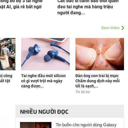
ông bố bộ 3 tai nghe
Các bác sĩ cảnh báo thói quen
uật AI, giá rẻ bất ngờ
đeo tai nghe mà hàng triệu
người đang...
Xem thêm
 bị công
Tai nghe đầu mút silicon
Đàn ông con trai bị mụn:
ất tật
có gì vượt trội mà ngày
Chấm dung dịch này mỗi
càng được...
tối là sạch,...
Tin tài trợ
NHIỀU NGƯỜI ĐỌC
Tin buồn cho người dùng Galaxy