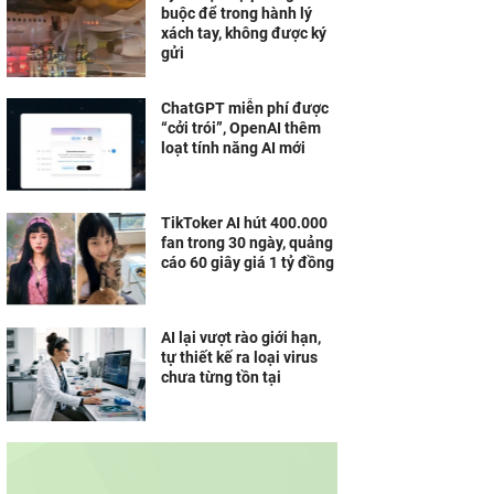
buộc để trong hành lý
Galaxy Tab S10+ còn
xách tay, không được ký
đáng cân nhắc khi Tab
gửi
S11 đã xuất hiện?
ChatGPT miễn phí được
“cởi trói”, OpenAI thêm
loạt tính năng AI mới
TikToker AI hút 400.000
fan trong 30 ngày, quảng
cáo 60 giây giá 1 tỷ đồng
AI lại vượt rào giới hạn,
tự thiết kế ra loại virus
chưa từng tồn tại