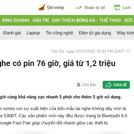
Đoán tỷ số
Lịch
KINH DOANH
GIẢI TRÍ
24H THÍCH BÓNG ĐÁ - THỂ THAO
SỨC
Đánh giá
Laptop
Tin công nghệ
Điện tử gia dụng
Máy tín
Thứ Ba, ngày 07/07/2026 15:00 PM (GMT+7)
ghe có pin 76 giờ, giá từ 1,2 triệu
LƯU BÀI
CHIA SẺ
 giờ cùng khả năng sạc nhanh 5 phút cho thêm 5 giờ sử dụng.
series với sự xuất hiện của bốn mẫu tai nghe không dây mới là
 530BT. Các sản phẩm mới này đều được trang bị Bluetooth 6.0
Google Fast Pair giúp chuyển đổi nhanh giữa các thiết bị.