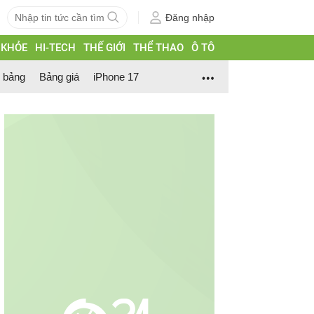
Đăng nhập
 KHỎE
HI-TECH
THẾ GIỚI
THỂ THAO
Ô TÔ
h bảng
Bảng giá
iPhone 17