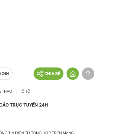
CHIA SẺ
E 24H
Ể THAO
Ô TÔ
CÁO TRỰC TUYẾN 24H
HÔNG TIN ĐIỆN TỬ TỔNG HỢP TRÊN MẠNG.