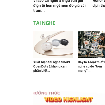
Vì sao tai nghe 5 triệu vẫn gọi
Honor c
điện tệ hơn một món đồ giá vài
dịch th
trăm...
TAI NGHE
Xuất hiện tai nghe Shokz
Đây là 4 loại thiết
OpenDots 2 không cần
nghệ cũ dễ “tiền m
phân biệt...
mang”...