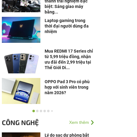
thành trải nghiệm đặc
biệt: Sáng giao máy
bằng...
Laptop gaming trong
thời đại người dùng đa
nhiệm
Mua REDMI 17 Series chỉ
từ 5,99 triệu đồng, nhận
ưu đãi đến 2,99 triệu tại
Thế Giới Di...
OPPO Pad 3 Pro có phù
hợp với sinh viên trong
năm 2026?
Giải mã cách đặt tên
đồng hồ Garmin: Có phải
CÔNG NGHỆ
Xem thêm
số càng lớn là càng cao
cấp?
Lý do sạc dự phòng bắt