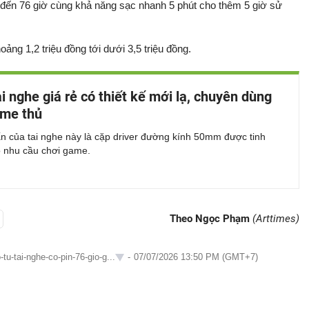
n đến 76 giờ cùng khả năng sạc nhanh 5 phút cho thêm 5 giờ sử
oảng 1,2 triệu đồng tới dưới 3,5 triệu đồng.
i nghe giá rẻ có thiết kế mới lạ, chuyên dùng
ame thủ
n của tai nghe này là cặp driver đường kính 50mm được tinh
o nhu cầu chơi game.
Theo Ngọc Phạm
(Arttimes)
-tu-tai-nghe-co-pin-76-gio-g...
-
07/07/2026 13:50 PM (GMT+7)