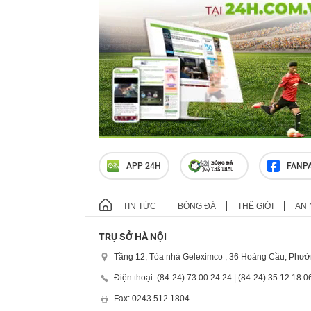
APP 24H
FANP
TIN TỨC
BÓNG ĐÁ
THẾ GIỚI
AN 
TRỤ SỞ HÀ NỘI
Tầng 12, Tòa nhà Geleximco , 36 Hoàng Cầu, Phườ
Điện thoại: (84-24) 73 00 24 24 | (84-24) 35 12 18 0
Fax: 0243 512 1804