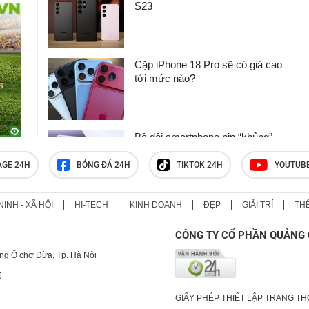
S23
Cặp iPhone 18 Pro sẽ có giá cao
tới mức nào?
Bộ đôi smartphone pin “khủng”
vừa trình làng, giá sinh viên
AGE 24H
BÓNG ĐÁ 24H
TIKTOK 24H
YOUTUB
NINH - XÃ HỘI
HI-TECH
KINH DOANH
ĐẸP
GIẢI TRÍ
TH
Thiết bị bất ngờ có thể là thủ
phạm khiến hóa đơn tiền điện
CÔNG TY CỔ PHẦN QUẢNG 
tăng vọt
ng Ô chợ Dừa, Tp. Hà Nội
6
GIẤY PHÉP THIẾT LẬP TRANG T