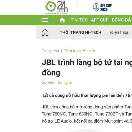
TIN TỨC
AFF CUP
BÓNG ĐÁ
Điện thoại
THỜI TRANG HI-TECH
Trang chủ
Thời trang Hi-tech
JBL trình làng bộ tứ tai n
đồng
Tai nghe
Sự kiện:
Tất cả cùng sở hữu thời lượng pin lên đến 76
JBL vừa công bố mở rộng dòng sản phẩm Tune 
Tune 780NC, Tune 680NC, Tune 730BT và Tune
hỗ trợ LE Audio, kết nối đa điểm Multipoint và 