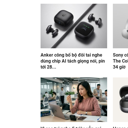
Anker công bố bộ đôi tai nghe
Sony c
dùng chip AI tách giọng nói, pin
The Col
tới 28...
34 giờ