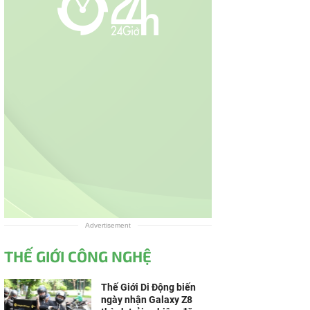
Advertisement
THẾ GIỚI CÔNG NGHỆ
Thế Giới Di Động biến
ngày nhận Galaxy Z8