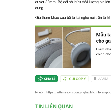
driver 32mm. Bộ đôi sở hữu thời lượng pin lê
dụng.
Giá tham khảo của bộ tứ tai nghe nói trên từ kh
Mẫu ta
cho g
Điểm nhấ
chỉnh ch
GỬI GÓP Ý
LƯU BÀI
CHIA SẺ
Nguồn: https://arttimes.vn/cong-nghe/jbl-trinh-lang-bo
TIN LIÊN QUAN