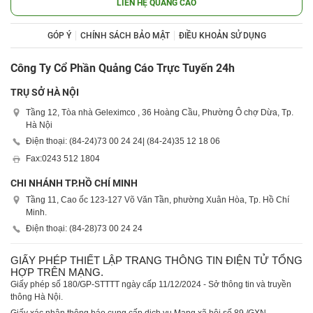
LIÊN HỆ QUẢNG CÁO
GÓP Ý
CHÍNH SÁCH BẢO MẬT
ĐIỀU KHOẢN SỬ DỤNG
Công Ty Cổ Phần Quảng Cáo Trực Tuyến 24h
TRỤ SỞ HÀ NỘI
Tầng 12, Tòa nhà Geleximco , 36 Hoàng Cầu, Phường Ô chợ Dừa, Tp.
Hà Nội
Điện thoại: (84-24)
73 00 24 24
| (84-24)
35 12 18 06
Fax:
0243 512 1804
CHI NHÁNH TP.HỒ CHÍ MINH
Tầng 11, Cao ốc 123-127 Võ Văn Tần, phường Xuân Hòa, Tp. Hồ Chí
Minh.
Điện thoại: (84-28)
73 00 24 24
GIẤY PHÉP THIẾT LẬP TRANG THÔNG TIN ĐIỆN TỬ TỔNG
HỢP TRÊN MẠNG.
Giấy phép số 180/GP-STTTT ngày cấp 11/12/2024 - Sở thông tin và truyền
thông Hà Nội.