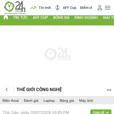
 vàng
Lịch
Tin mới
AFF Cup
Điểm chuẩn 2026
TIN TỨC
AFF CUP
BÓNG ĐÁ
KINH DOANH
GIẢI T
THẾ GIỚI CÔNG NGHỆ
Điện thoại
Đánh giá
Laptop
Bảng giá
Máy ảnh
Thứ Sáu, ngày 03/07/2026 18:05 PM
CHIA SẺ