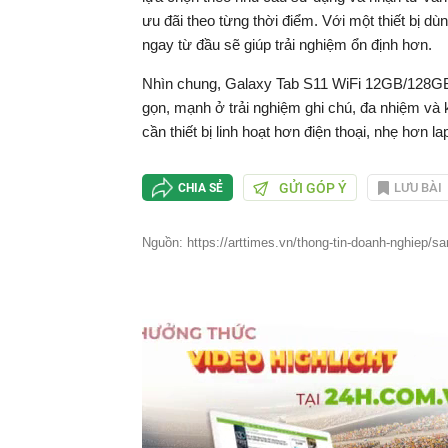
ưu đãi theo từng thời điểm. Với một thiết bị dùn
ngay từ đầu sẽ giúp trải nghiệm ổn định hơn.
Nhìn chung, Galaxy Tab S11 WiFi 12GB/128GB
gọn, mạnh ở trải nghiệm ghi chú, đa nhiệm và k
cần thiết bị linh hoạt hơn điện thoại, nhẹ hơn
GỬI GÓP Ý
LƯU BÀI
CHIA SẺ
Nguồn: https://arttimes.vn/thong-tin-doanh-nghiep/sa