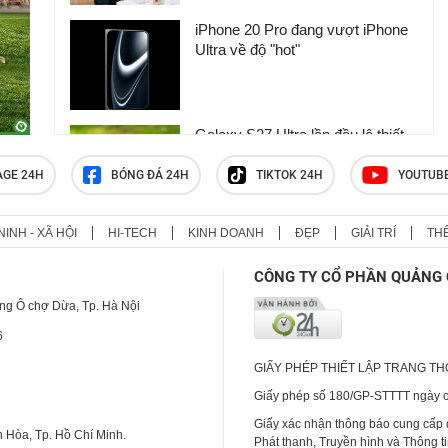
iPhone 20 Pro đang vượt iPhone
Ultra về độ "hot"
Galaxy S27 Ultra lần đầu lộ thiết
kế mới lạ
AGE 24H
BÓNG ĐÁ 24H
TIKTOK 24H
YOUTUB
NINH - XÃ HỘI
HI-TECH
KINH DOANH
ĐẸP
GIẢI TRÍ
TH
Điểm trừ cực lớn của iPhone
Ultra
CÔNG TY CỔ PHẦN QUẢNG 
ng Ô chợ Dừa, Tp. Hà Nội
6
GIẤY PHÉP THIẾT LẬP TRANG T
Giấy phép số 180/GP-STTTT ngày cấ
Giấy xác nhận thông báo cung cấp
 Hòa, Tp. Hồ Chí Minh.
Phát thanh, Truyền hình và Thông t