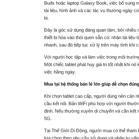
Buds hoặc laptop Galaxy Book, việc bổ sung mộ
tài liệu, hình ảnh và các tác vụ thường ngày có
bị.
Đây là góc sử dụng đáng quan tâm, bởi nhiều n
thiết bị hòa vào thói quen sẵn có: nhận tài liệu
nhanh, sau đó tiếp tục xử lý trên máy tính khi c
Với người học tập và làm việc trong môi trườn
Một chiếc tablet phát huy giá trị tốt nhất khi 
việc hằng ngày.
Mua tại hệ thống bán lẻ lớn giúp dễ chọn đún
Khi chọn tablet cao cấp, người dùng nên cân n
cầu kết nối. Bản WiFi phù hợp với người thườ
định. Nếu thường xuyên di chuyển và cần kết n
5G.
Tại Thế Giới Di Động, người mua có thể tham
lựa chọn theo nhu cầu sử dụng và nhận tư vấn 