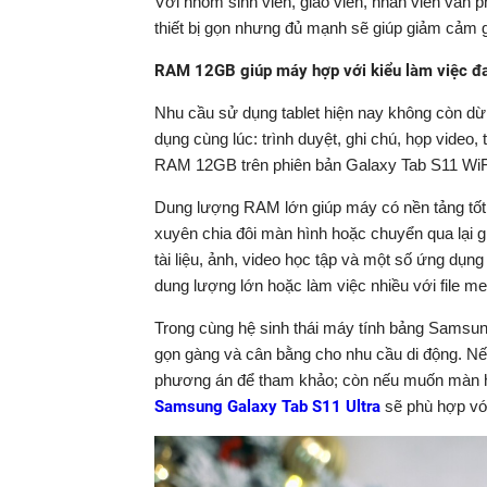
Với nhóm sinh viên, giáo viên, nhân viên văn 
thiết bị gọn nhưng đủ mạnh sẽ giúp giảm cảm g
RAM 12GB giúp máy hợp với kiểu làm việc đ
Nhu cầu sử dụng tablet hiện nay không còn 
dụng cùng lúc: trình duyệt, ghi chú, họp video,
RAM 12GB trên phiên bản Galaxy Tab S11 WiF
Dung lượng RAM lớn giúp máy có nền tảng tốt 
xuyên chia đôi màn hình hoặc chuyển qua lại
tài liệu, ảnh, video học tập và một số ứng dụ
dung lượng lớn hoặc làm việc nhiều với file med
Trong cùng hệ sinh thái máy tính bảng Samsu
gọn gàng và cân bằng cho nhu cầu di động. Nế
phương án để tham khảo; còn nếu muốn màn hì
Samsung Galaxy Tab S11 Ultra
sẽ phù hợp với