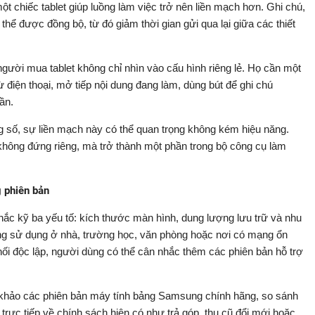
t chiếc tablet giúp luồng làm việc trở nên liền mạch hơn. Ghi chú,
 thể được đồng bộ, từ đó giảm thời gian gửi qua lại giữa các thiết
gười mua tablet không chỉ nhìn vào cấu hình riêng lẻ. Họ cần một
 từ điện thoại, mở tiếp nội dung đang làm, dùng bút để ghi chú
ần.
g số, sự liền mạch này có thể quan trọng không kém hiệu năng.
nó không đứng riêng, mà trở thành một phần trong bộ công cụ làm
g phiên bản
hắc kỹ ba yếu tố: kích thước màn hình, dung lượng lưu trữ và nhu
ng sử dụng ở nhà, trường học, văn phòng hoặc nơi có mạng ổn
ối độc lập, người dùng có thể cân nhắc thêm các phiên bản hỗ trợ
 khảo các phiên bản máy tính bảng Samsung chính hãng, so sánh
trực tiếp về chính sách hiện có như trả góp, thu cũ đổi mới hoặc