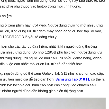
phòng hoặc người làm nội dung, cách sử dụng này khá thực tế. Một
iác phải phụ thuộc vào laptop trong mọi tình huống.
a nhiệm
dừng ở xem phim hay lướt web. Người dùng thường mở nhiều ứng
 tài liệu, ứng dụng lưu trữ đám mây hoặc công cụ học tập. Vì vậy,
i 12GB/128GB là yếu tố đáng chú ý.
hơn cho các tác vụ đa nhiệm, nhất là khi người dùng thường
 giữa nhiều ứng dụng. Bộ nhớ 128GB phù hợp với người dùng lưu
ng thường dùng; với người có nhu cầu lưu nhiều game nặng, video
ia, việc cân nhắc thói quen lưu trữ sẽ cần thiết hơn.
ng, người dùng có thể xem Galaxy Tab S11 như lựa chọn cao cấp,
u ưu tiên mức giá dễ tiếp cận hơn,
Samsung Tab S10 FE
có thể là
nh lớn hơn và cấu hình cao hơn cho công việc chuyên sâu,
 nhóm người dùng cần không gian hiển thị rộng hơn.