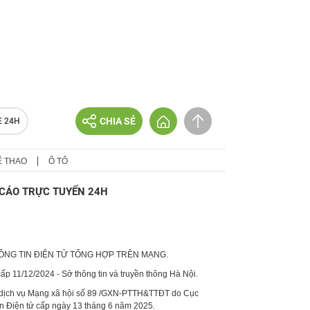
CHIA SẺ
E 24H
Ể THAO
Ô TÔ
CÁO TRỰC TUYẾN 24H
HÔNG TIN ĐIỆN TỬ TỔNG HỢP TRÊN MẠNG.
p 11/12/2024 - Sở thông tin và truyền thông Hà Nội.
 dịch vụ Mạng xã hội số 89 /GXN-PTTH&TTĐT do Cục
in Điện tử cấp ngày 13 tháng 6 năm 2025.