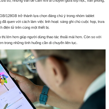
u cửa sổ, nhưng vẫn dễ cầm khi di chuyển giữa lớp học, văn phòng,
2GB/128GB trở thành lựa chọn đáng chú ý trong nhóm tablet
 quen với cách làm việc linh hoạt: sáng ghi chú cuộc họp, trưa
 điện tử trên cùng một thiết bị.
n thị lớn hơn giúp người dùng thao tác thoải mái hơn. Còn so với
hơn trong những tình huống cần di chuyển liên tục.