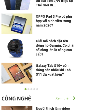
ưu đãi đến 2,99 triệu tại
Thế Giới Di...
OPPO Pad 3 Pro có phù
hợp với sinh viên trong
năm 2026?
Giải mã cách đặt tên
đồng hồ Garmin: Có phải
số càng lớn là càng cao
cấp?
Galaxy Tab S10+ còn
đáng cân nhắc khi Tab
S11 đã xuất hiện?
Laptop Windows cạnh
tranh mạnh, MacBook
CÔNG NGHỆ
Xem thêm
vẫn có lý do riêng để giữ
chân người dùng
Người thích làm video