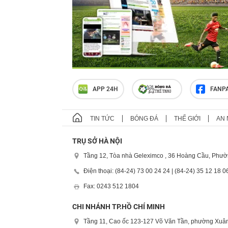
APP 24H
FANP
TIN TỨC
BÓNG ĐÁ
THẾ GIỚI
AN 
TRỤ SỞ HÀ NỘI
Tầng 12, Tòa nhà Geleximco , 36 Hoàng Cầu, Phườ
Điện thoại: (84-24) 73 00 24 24 | (84-24) 35 12 18 0
Fax: 0243 512 1804
CHI NHÁNH TP.HỒ CHÍ MINH
Tầng 11, Cao ốc 123-127 Võ Văn Tần, phường Xuân