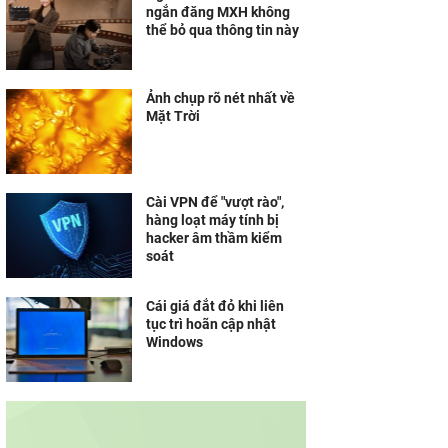
ngắn đăng MXH không
thể bỏ qua thông tin này
Ảnh chụp rõ nét nhất về
Mặt Trời
Cài VPN để "vượt rào",
hàng loạt máy tính bị
hacker âm thầm kiểm
soát
Cái giá đắt đỏ khi liên
tục trì hoãn cập nhật
Windows