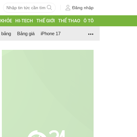
Đăng nhập
 KHỎE
HI-TECH
THẾ GIỚI
THỂ THAO
Ô TÔ
h bảng
Bảng giá
iPhone 17