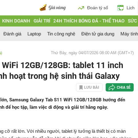
Đoán tỷ số
Lịch
KINH DOANH
GIẢI TRÍ
24H THÍCH BÓNG ĐÁ - THỂ THAO
SỨC
Đánh giá
Laptop
Tin công nghệ
Điện tử gia dụng
Máy tín
Thứ Bảy, ngày 04/07/2026 08:00 AM (GMT+7)
hệ
WiFi 12GB/128GB: tablet 11 inch
nh hoạt trong hệ sinh thái Galaxy
LƯU BÀI
CHIA SẺ
nh lớn, Samsung Galaxy Tab S11 WiFi 12GB/128GB hướng đến
 để học tập, làm việc di động và giải trí hằng ngày.
cỡ rất lớn. Với nhiều người, tablet lý tưởng là thiết bị có màn