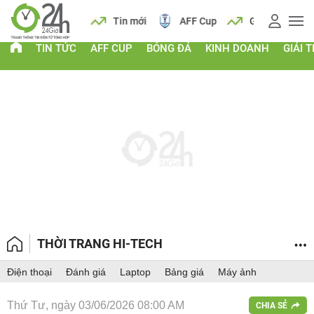
 vàng
Lịch
Tin mới
AFF Cup
Giá vàng
TIN TỨC
AFF CUP
BÓNG ĐÁ
KINH DOANH
GIẢI T
THỜI TRANG HI-TECH
Điện thoại
Đánh giá
Laptop
Bảng giá
Máy ảnh
Thứ Tư, ngày 03/06/2026 08:00 AM
CHIA SẺ