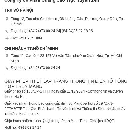
Công Ty Cổ Phần Quảng Cáo Trực Tuyến 24h
TRỤ SỞ HÀ NỘI
Tầng 12, Tòa nhà Geleximco , 36 Hoàng Cầu, Phường Ô chợ Dừa, Tp.
Hà Nội
Điện thoại: (84-24)
73 00 24 24
| (84-24)
35 12 18 06
Fax:
0243 512 1804
CHI NHÁNH TP.HỒ CHÍ MINH
Tầng 11, Cao ốc 123-127 Võ Văn Tần, phường Xuân Hòa, Tp. Hồ Chí
Minh.
Điện thoại: (84-28)
73 00 24 24
GIẤY PHÉP THIẾT LẬP TRANG THÔNG TIN ĐIỆN TỬ TỔNG
HỢP TRÊN MẠNG.
Giấy phép số 180/GP-STTTT ngày cấp 11/12/2024 - Sở thông tin và truyền
thông Hà Nội.
Giấy xác nhận thông báo cung cấp dịch vụ Mạng xã hội số 89 /GXN-
PTTH&TTĐT do Cục Phát thanh, Truyền hình và Thông tin Điện tử cấp ngày
13 tháng 6 năm 2025.
Chịu trách nhiệm quản lý nội dung: Phan Minh Tâm - Chủ tịch HĐQT.
Hotline:
0965 08 24 24