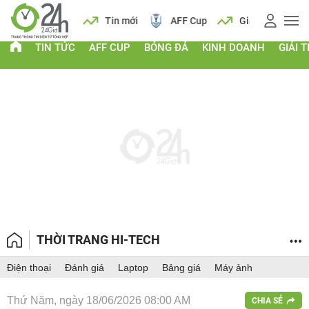
 vàng
Lịch
Tin mới
AFF Cup
Giá vàng
TIN TỨC
AFF CUP
BÓNG ĐÁ
KINH DOANH
GIẢI T
THỜI TRANG HI-TECH
Điện thoại
Đánh giá
Laptop
Bảng giá
Máy ảnh
Thứ Năm, ngày 18/06/2026 08:00 AM
CHIA SẺ