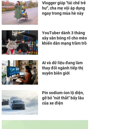
Vlogger giúp "tái chế trẻ
hư", cha mẹ vội áp dụng
ngay trong mùa hè này
YouTuber dành 3 tháng
xây sân bóng rổ cho mèo
khiến dân mạng trầm trồ
AI và dữ liệu đang làm
thay đổi ngành tiếp thị
xuyên biên giới
Pin sodium-ion lộ diện,
gỡ bỏ "nút thắt" bấy lâu
của xe điện