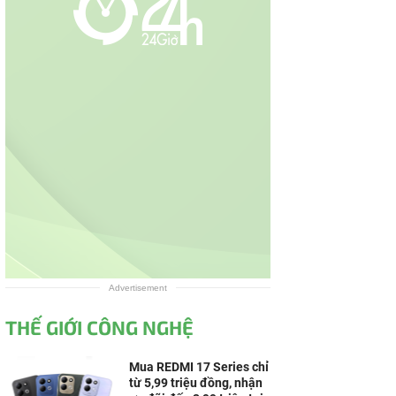
Advertisement
THẾ GIỚI CÔNG NGHỆ
Mua REDMI 17 Series chỉ
từ 5,99 triệu đồng, nhận