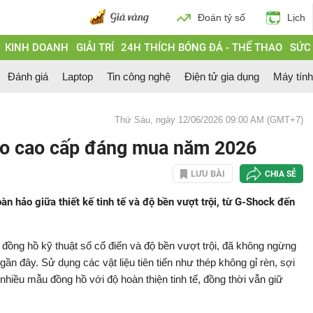
Đoán tỷ số
Lịch
KINH DOANH
GIẢI TRÍ
24H THÍCH BÓNG ĐÁ - THỂ THAO
SỨC
Đánh giá
Laptop
Tin công nghệ
Điện tử gia dụng
Máy tín
Thứ Sáu, ngày 12/06/2026 09:00 AM (GMT+7)
o cao cấp đáng mua năm 2026
LƯU BÀI
CHIA SẺ
 hảo giữa thiết kế tinh tế và độ bền vượt trội, từ G-Shock đến
ế đồng hồ kỹ thuật số cổ điển và độ bền vượt trội, đã không ngừng
n đây. Sử dụng các vật liệu tiên tiến như thép không gỉ rèn, sợi
hiều mẫu đồng hồ với độ hoàn thiện tinh tế, đồng thời vẫn giữ