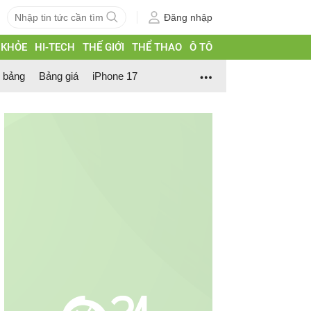
Đăng nhập
 KHỎE
HI-TECH
THẾ GIỚI
THỂ THAO
Ô TÔ
h bảng
Bảng giá
iPhone 17