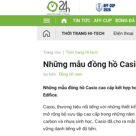
TIN TỨC
AFF CUP
BÓNG ĐÁ
Điện thoại
THỜI TRANG HI-TECH
Trang chủ
Thời trang Hi-tech
Những mẫu đồng hồ Casi
Đồng hồ nam
Sự kiện:
Những mẫu đồng hồ Casio cao cấp kết hợp hoàn
Edifice.
Casio, thương hiệu nổi tiếng với những thiết k
mở rộng bộ sưu tập cao cấp trong những năm gầ
carbon và nhựa sinh học, Casio đã cho ra mắt n
vững danh tiếng về độ bền.