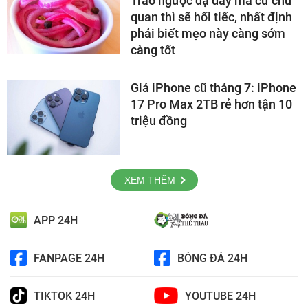
Trào ngược dạ dày mà cứ chủ
quan thì sẽ hối tiếc, nhất định
phải biết mẹo này càng sớm
càng tốt
Giá iPhone cũ tháng 7: iPhone
17 Pro Max 2TB rẻ hơn tận 10
triệu đồng
XEM THÊM
APP 24H
FANPAGE 24H
BÓNG ĐÁ 24H
TIKTOK 24H
YOUTUBE 24H