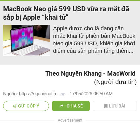
MacBook Neo giá 599 USD vừa ra mắt đã
sắp bị Apple “khai tử”
Apple được cho là đang cân
nhắc khai tử phiên bản MacBook
Neo giá 599 USD, khiến giá khởi
điểm của sản phẩm tăng thêm...
Theo Nguyên Khang - MacWorld
(Người đưa tin)
Nguồn: https://nguoiduatin....
-
17/05/2026 06:50 AM
GỬI GÓP Ý
CHIA SẺ
LƯU BÀI