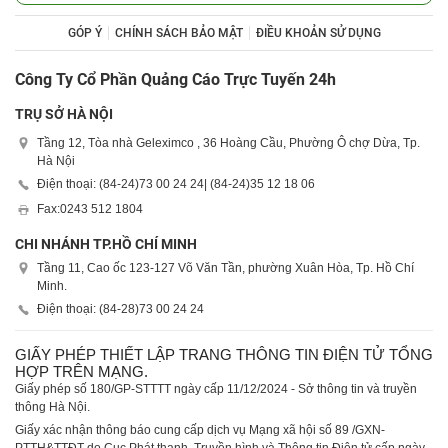
GÓP Ý
CHÍNH SÁCH BẢO MẬT
ĐIỀU KHOẢN SỬ DỤNG
Công Ty Cổ Phần Quảng Cáo Trực Tuyến 24h
TRỤ SỞ HÀ NỘI
Tầng 12, Tòa nhà Geleximco , 36 Hoàng Cầu, Phường Ô chợ Dừa, Tp.
Hà Nội
Điện thoại: (84-24)
73 00 24 24
| (84-24)
35 12 18 06
Fax:
0243 512 1804
CHI NHÁNH TP.HỒ CHÍ MINH
Tầng 11, Cao ốc 123-127 Võ Văn Tần, phường Xuân Hòa, Tp. Hồ Chí
Minh.
Điện thoại: (84-28)
73 00 24 24
GIẤY PHÉP THIẾT LẬP TRANG THÔNG TIN ĐIỆN TỬ TỔNG
HỢP TRÊN MẠNG.
Giấy phép số 180/GP-STTTT ngày cấp 11/12/2024 - Sở thông tin và truyền
thông Hà Nội.
Giấy xác nhận thông báo cung cấp dịch vụ Mạng xã hội số 89 /GXN-