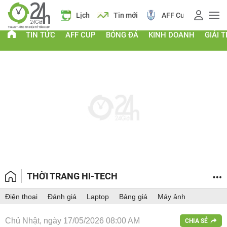
 vàng
Lịch
Tin mới
AFF Cup
Giá vàng
TIN TỨC
AFF CUP
BÓNG ĐÁ
KINH DOANH
GIẢI T
THỜI TRANG HI-TECH
Điện thoại
Đánh giá
Laptop
Bảng giá
Máy ảnh
Chủ Nhật, ngày 17/05/2026 08:00 AM
CHIA SẺ