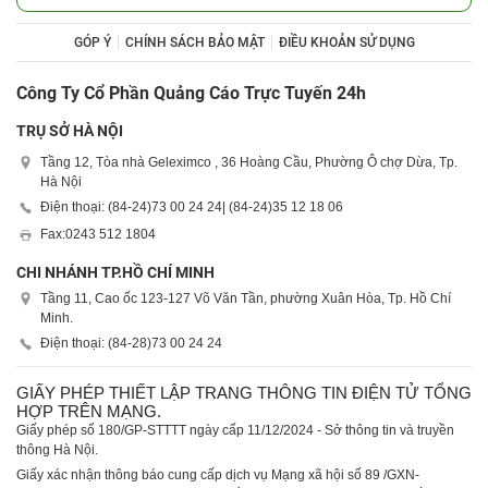
GÓP Ý
CHÍNH SÁCH BẢO MẬT
ĐIỀU KHOẢN SỬ DỤNG
Công Ty Cổ Phần Quảng Cáo Trực Tuyến 24h
TRỤ SỞ HÀ NỘI
Tầng 12, Tòa nhà Geleximco , 36 Hoàng Cầu, Phường Ô chợ Dừa, Tp.
Hà Nội
Điện thoại: (84-24)
73 00 24 24
| (84-24)
35 12 18 06
Fax:
0243 512 1804
CHI NHÁNH TP.HỒ CHÍ MINH
Tầng 11, Cao ốc 123-127 Võ Văn Tần, phường Xuân Hòa, Tp. Hồ Chí
Minh.
Điện thoại: (84-28)
73 00 24 24
GIẤY PHÉP THIẾT LẬP TRANG THÔNG TIN ĐIỆN TỬ TỔNG
HỢP TRÊN MẠNG.
Giấy phép số 180/GP-STTTT ngày cấp 11/12/2024 - Sở thông tin và truyền
thông Hà Nội.
Giấy xác nhận thông báo cung cấp dịch vụ Mạng xã hội số 89 /GXN-