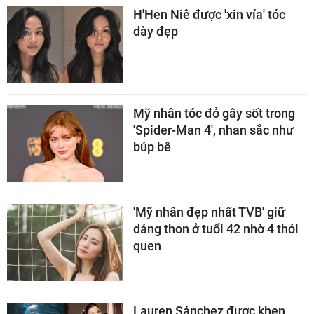
H'Hen Niê được 'xin vía' tóc
dày đẹp
Mỹ nhân tóc đỏ gây sốt trong
'Spider-Man 4', nhan sắc như
búp bê
'Mỹ nhân đẹp nhất TVB' giữ
dáng thon ở tuổi 42 nhờ 4 thói
quen
Lauren Sánchez được khen