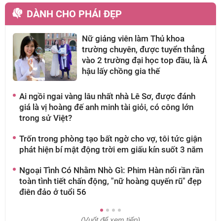
DÀNH CHO PHÁI ĐẸP
Nữ giảng viên làm Thủ khoa
trường chuyên, được tuyển thẳng
vào 2 trường đại học top đầu, là Á
hậu lấy chồng gia thế
Ai ngồi ngai vàng lâu nhất nhà Lê Sơ, được đánh
A
giá là vị hoàng đế anh minh tài giỏi, có công lớn
k
trong sử Việt?
n
Trốn trong phòng tạo bất ngờ cho vợ, tôi tức giận
H
phát hiện bí mật động trời em giấu kín suốt 3 năm
l
9
Ngoại Tình Có Nhằm Nhò Gì: Phim Hàn nổi rần rần
toàn tình tiết chấn động, "nữ hoàng quyến rũ" đẹp
7
điên đảo ở tuổi 56
d
đ
(Vuốt để xem tiếp)