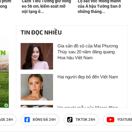
m phim
Cách Tiêu Tường giữ vòng
Lộ sắc vóc 'mong manh'
Kong
eo 56 cm, kiểm soát mỡ
của Á hậu Tường San ở
nội tạng ở...
những tháng...
TIN ĐỌC NHIỀU
Gia sản đồ sộ của Mai Phương
Thúy sau 20 năm đăng quang
Hoa hậu Việt Nam
Hai người đẹp bỏ đến Việt Nam
Vợ người mẫu của Messi đăng
ảnh mặc bikini và phản ứng của
bạn gái Ronaldo
AGE 24H
BÓNG ĐÁ 24H
TIKTOK 24H
YOUTUB