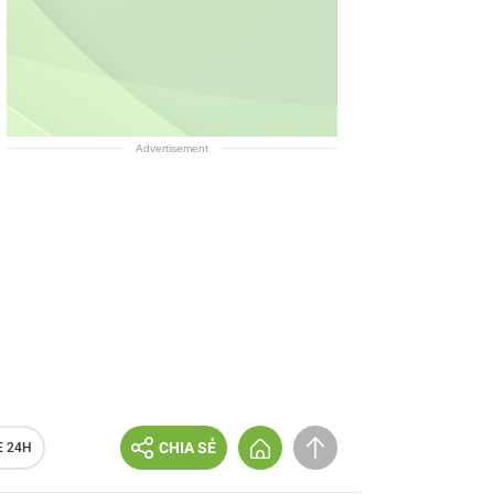
Advertisement
CHIA SẺ
E 24H