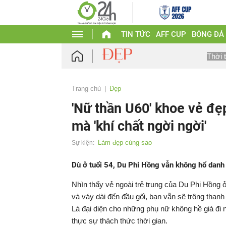
TIN TỨC
AFF CUP
BÓNG ĐÁ
Thời 
Trang chủ
Đẹp
'Nữ thần U60' khoe vẻ đẹ
mà 'khí chất ngời ngời'
Làm đẹp cùng sao
Sự kiện:
Dù ở tuổi 54, Du Phi Hồng vẫn không hổ danh 
Nhìn thấy vẻ ngoài trẻ trung của Du Phi Hồng 
và váy dài đến đầu gối, bạn vẫn sẽ trông thanh l
Là đại diện cho những phụ nữ không hề già đi 
thực sự thách thức thời gian.