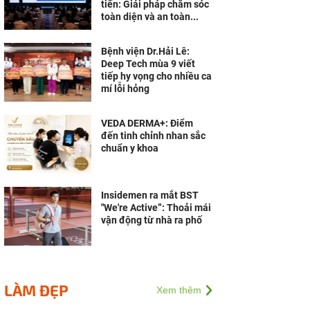
tiến: Giải pháp chăm sóc
toàn diện và an toàn...
Bệnh viện Dr.Hải Lê:
Deep Tech mùa 9 viết
tiếp hy vọng cho nhiều ca
mí lỗi hỏng
VEDA DERMA+: Điểm
đến tinh chỉnh nhan sắc
chuẩn y khoa
Insidemen ra mắt BST
"We're Active”: Thoải mái
vận động từ nhà ra phố
LÀM ĐẸP
Xem thêm