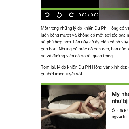
Thời
0:02
/
Duration
0:02
Replay
Backward
Forward
gian
Một trong những lý do khiến Du Phi Hồng có vẻ 
luôn bóng mượt và không có một sợi tóc bạc n
hiện
sẽ phù hợp hơn. Lần này cô ấy diện cả bộ váy
gọn hơn. Nhưng để mặc đồ đen đẹp, bạn cần kho
tại
áo và đường viền cổ áo rất quan trọng.
Tóm lại, lý do khiến Du Phi Hồng vẫn xinh đẹp 
gu thời trang tuyệt vời.
Mỹ nhâ
như bị
Ở tuổi 5
ngoại hìn