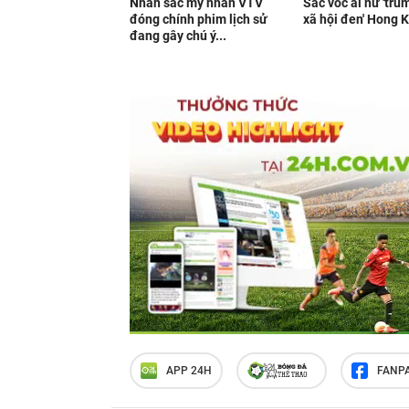
Nhan sắc mỹ nhân VTV
Sắc vóc ái nữ 'trù
đóng chính phim lịch sử
xã hội đen' Hong 
đang gây chú ý...
APP 24H
FANP