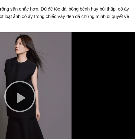
trông săn chắc hơn. Dù để tóc dài bồng bềnh hay búi thấp, cô ấy
một loạt ảnh cô ấy trong chiếc váy đen đã chứng minh bí quyết về
Play