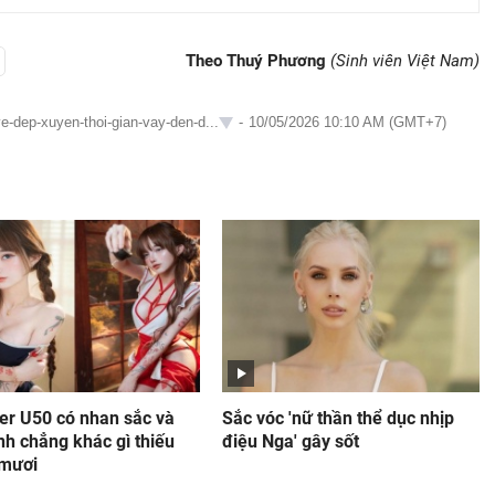
Theo Thuý Phương
(Sinh viên Việt Nam)
e-dep-xuyen-thoi-gian-vay-den-d...
-
10/05/2026 10:10 AM (GMT+7)
er U50 có nhan sắc và
Sắc vóc 'nữ thần thể dục nhịp
nh chẳng khác gì thiếu
điệu Nga' gây sốt
 mươi