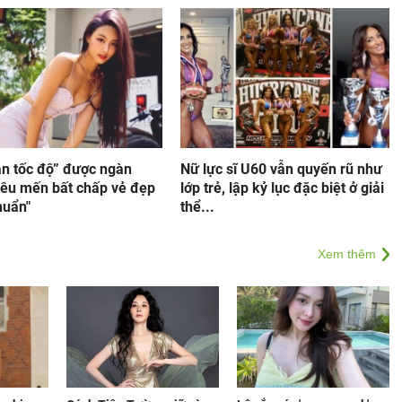
ần tốc độ” được ngàn
Nữ lực sĩ U60 vẫn quyến rũ như
yêu mến bất chấp vẻ đẹp
lớp trẻ, lập kỷ lục đặc biệt ở giải
huẩn"
thể...
Xem thêm