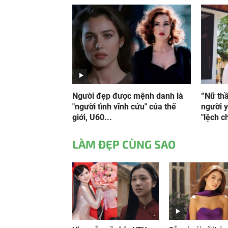
Người đẹp được mệnh danh là
“Nữ th
"người tình vĩnh cửu" của thế
người 
giới, U60...
"lệch c
LÀM ĐẸP CÙNG SAO