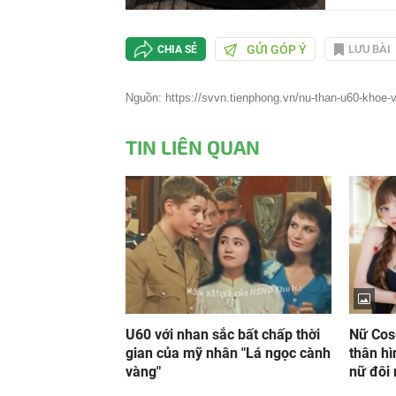
GỬI GÓP Ý
LƯU BÀI
CHIA SẺ
Nguồn: https://svvn.tienphong.vn/nu-than-u60-khoe-v
TIN LIÊN QUAN
U60 với nhan sắc bất chấp thời
Nữ Cos
gian của mỹ nhân "Lá ngọc cành
thân hì
vàng"
nữ đôi