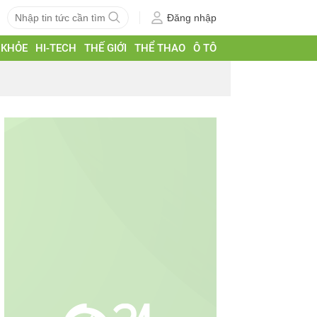
Đăng nhập
 KHỎE
HI-TECH
THẾ GIỚI
THỂ THAO
Ô TÔ