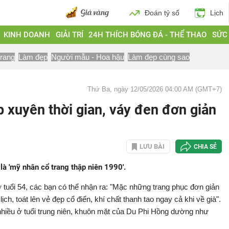
Đoán tỷ số
Lịch
KINH DOANH
GIẢI TRÍ
24H THÍCH BÓNG ĐÁ - THỂ THAO
SỨC
trang
Làm đẹp
Người mẫu - Hoa hậu
Làm đẹp cùng sao
Thứ Ba, ngày 12/05/2026 04:00 AM (GMT+7)
p xuyên thời gian, váy đen đơn giản
LƯU BÀI
CHIA SẺ
là 'mỹ nhân cổ trang thập niên 1990'.
ở tuổi 54, các bạn có thể nhận ra: "Mặc những trang phục đơn giản
ịch, toát lên vẻ đẹp cổ điển, khí chất thanh tao ngay cả khi về già".
nhiều ở tuổi trung niên, khuôn mặt của Du Phi Hồng dường như