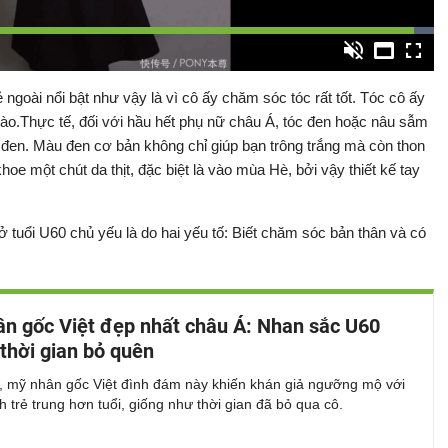
Video
Đã
tải
:
Bật
Toàn
100.00%
Backward
âm
màn
thanh
hình
ngoài nổi bật như vậy là vì cô ấy chăm sóc tóc rất tốt. Tóc cô ấy
ào.Thực tế, đối với hầu hết phụ nữ châu Á, tóc đen hoặc nâu sẫm
 đen. Màu đen cơ bản không chỉ giúp bạn trông trắng mà còn thon
e một chút da thịt, đặc biệt là vào mùa Hè, bởi vậy thiết kế tay
ở tuổi U60 chủ yếu là do hai yếu tố: Biết chăm sóc bản thân và có
n gốc Việt đẹp nhất châu Á: Nhan sắc U60
 thời gian bỏ quên
4, mỹ nhân gốc Việt đình đám này khiến khán giả ngưỡng mộ với
h trẻ trung hơn tuổi, giống như thời gian đã bỏ qua cô.