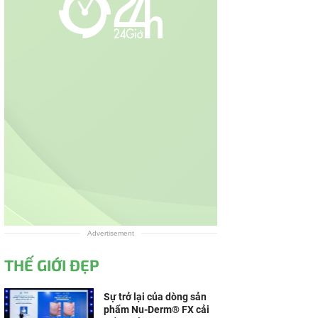
Advertisement
THẾ GIỚI ĐẸP
Sự trở lại của dòng sản
phẩm Nu-Derm® FX cải