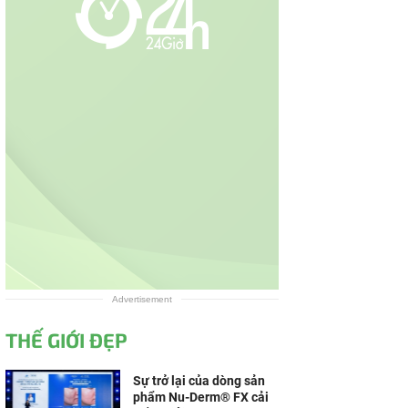
Advertisement
THẾ GIỚI ĐẸP
Sự trở lại của dòng sản
phẩm Nu-Derm® FX cải