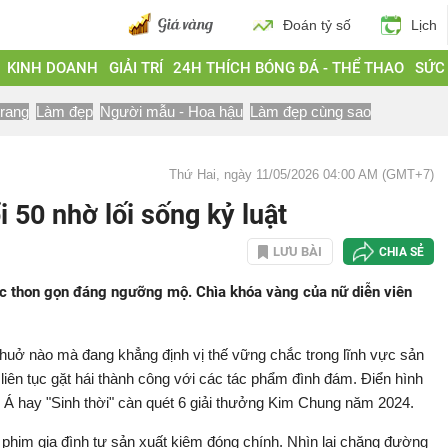
Đoán tỷ số
Lịch
KINH DOANH
GIẢI TRÍ
24H THÍCH BÓNG ĐÁ - THỂ THAO
SỨC
trang
Làm đẹp
Người mẫu - Hoa hậu
Làm đẹp cùng sao
Thứ Hai, ngày 11/05/2026 04:00 AM (GMT+7)
 50 nhờ lối sống kỷ luật
LƯU BÀI
CHIA SẺ
c thon gọn đáng ngưỡng mộ. Chìa khóa vàng của nữ diễn viên
uở nào mà đang khẳng định vị thế vững chắc trong lĩnh vực sản
 liên tục gặt hái thành công với các tác phẩm đình đám. Điển hình
Á hay "Sinh thời" càn quét 6 giải thưởng Kim Chung năm 2024.
him gia đình tự sản xuất kiêm đóng chính. Nhìn lại chặng đường