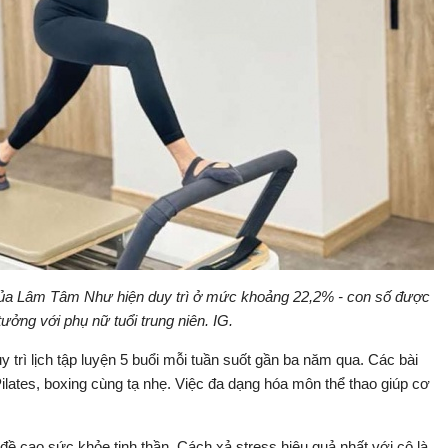
 của Lâm Tâm Như hiện duy trì ở mức khoảng 22,2% - con số được
tưởng với phụ nữ tuổi trung niên. IG.
 trì lịch tập luyện 5 buổi mỗi tuần suốt gần ba năm qua. Các bài
lates, boxing cùng tạ nhẹ. Việc đa dạng hóa môn thể thao giúp cơ
 đề cao sức khỏe tinh thần. Cách xả stress hiệu quả nhất với cô là