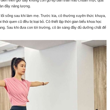
 diễn viên giờ đây không còn gò ép bản thân vào chuẩn mực quá
àn đầy năng lượng.
i lối sống sau khi làm mẹ. Trước kia, cô thường xuyên thức khuya,
thói quen cũ đều bị loại bỏ. Cô thiết lập thời gian biểu khoa học
 sáng. Sau khi đưa con tới trường, cô ăn sáng đầy đủ dưỡng chất để