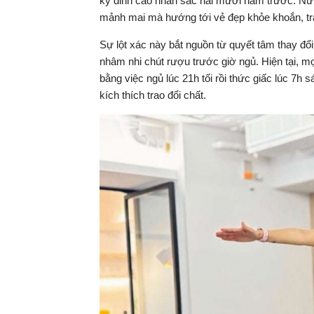
kỳ đỉnh cao nhan sắc hai mươi năm trước. Nữ
mảnh mai mà hướng tới vẻ đẹp khỏe khoắn, tr
Sự lột xác này bắt nguồn từ quyết tâm thay đổ
nhâm nhi chút rượu trước giờ ngủ. Hiện tại, mọi 
bằng việc ngủ lúc 21h tối rồi thức giấc lúc 7h
kích thích trao đổi chất.