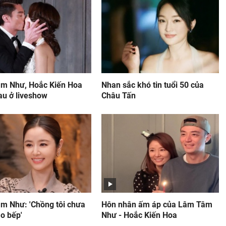
m Như, Hoắc Kiến Hoa
Nhan sắc khó tin tuổi 50 của
au ở liveshow
Châu Tấn
m Như: 'Chồng tôi chưa
Hôn nhân ấm áp của Lâm Tâm
o bếp'
Như - Hoắc Kiến Hoa