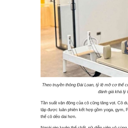
Theo truyền thông Đài Loan, tỷ lệ mỡ cơ thể
đánh giá khá lý 
Tần suất vận động của cô cũng tăng vọt. Cô duy
tập được luân phiên kết hợp gồm yoga, gym, Pi
thể cô dẻo dai hơn.
Ngoài rèn luyện thể chất, nữ diễn viên vô cùng