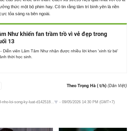
hưởng thức một bộ phim hay. Cô tin rằng tâm trí bình yên là nền
cực tỏa sáng ra bên ngoài.
m Như khiến fan trầm trồ vì vẻ đẹp trong
uổi 13
- Diễn viên Lâm Tâm Như nhận được nhiều lời khen 'xinh từ bé'
ảnh thời học sinh.
Theo Trọng Hà ( t/h)
(Dân Việt)
0-nho-loi-song-ky-luat-d142518...
-
09/05/2026 14:30 PM (GMT+7)