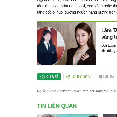
tắt điện thoại, nằm nghỉ ngơi, đọc sách hoặc t
tảng cốt lõi nuôi dưỡng nguồn năng lượng tích 
Lâm Tâ
sáng t
Đài Loan 
khi đăng 
GỬI GÓP Ý
LƯU BÀI
CHIA SẺ
Nguồn: https://danviet.vn/lam-tam-nhu-rang-ro-tuoi-5
TIN LIÊN QUAN