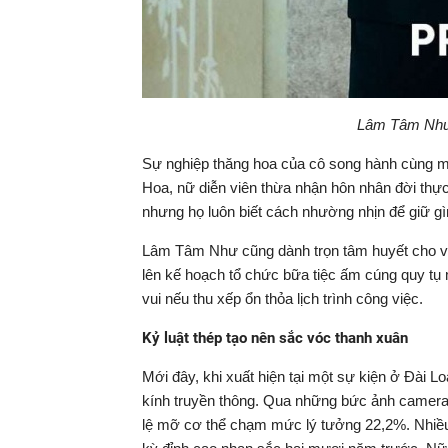
Lâm Tâm Như t
Sự nghiệp thăng hoa của cô song hành cùng m
Hoa, nữ diễn viên thừa nhận hôn nhân đời thực
nhưng họ luôn biết cách nhường nhịn để giữ g
Lâm Tâm Như cũng dành trọn tâm huyết cho vi
lên kế hoạch tổ chức bữa tiệc ấm cúng quy t
vui nếu thu xếp ổn thỏa lịch trình công việc.
Kỷ luật thép tạo nên sắc vóc thanh xuân
Mới đây, khi xuất hiện tại một sự kiện ở Đài 
kính truyền thông. Qua những bức ảnh camera t
lệ mỡ cơ thể chạm mức lý tưởng 22,2%. Nhiều n