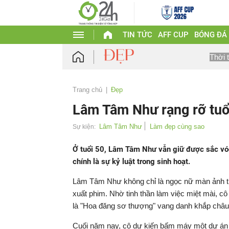
TIN TỨC
AFF CUP
BÓNG ĐÁ
Thời 
Trang chủ
Đẹp
Lâm Tâm Như rạng rỡ tuổi
Lâm Tâm Như
Làm đẹp cùng sao
Sự kiện:
Ở tuổi 50, Lâm Tâm Như vẫn giữ được sắc vó
chính là sự kỷ luật trong sinh hoạt.
Lâm Tâm Như không chỉ là ngọc nữ màn ảnh th
xuất phim. Nhờ tinh thần làm việc miệt mài, cô
là "Hoa đăng sơ thượng" vang danh khắp châu 
Cuối năm nay, cô dự kiến bấm máy một dự án p