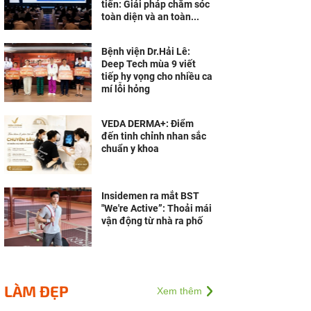
tiến: Giải pháp chăm sóc
toàn diện và an toàn...
Bệnh viện Dr.Hải Lê:
Deep Tech mùa 9 viết
tiếp hy vọng cho nhiều ca
mí lỗi hỏng
VEDA DERMA+: Điểm
đến tinh chỉnh nhan sắc
chuẩn y khoa
Insidemen ra mắt BST
"We're Active”: Thoải mái
vận động từ nhà ra phố
LÀM ĐẸP
Xem thêm