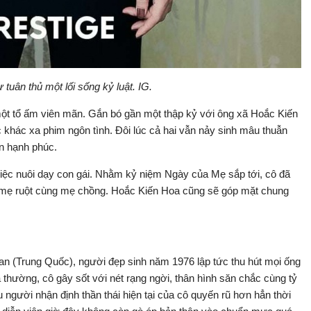
uân thủ một lối sống kỷ luật. IG.
ột tổ ấm viên mãn. Gắn bó gần một thập kỷ với ông xã Hoắc Kiến
 khác xa phim ngôn tình. Đôi lúc cả hai vẫn nảy sinh mâu thuẫn
ìn hạnh phúc.
ệc nuôi dạy con gái. Nhằm kỷ niệm Ngày của Mẹ sắp tới, cô đã
ụ mẹ ruột cùng mẹ chồng. Hoắc Kiến Hoa cũng sẽ góp mặt chung
Loan (Trung Quốc), người đẹp sinh năm 1976 lập tức thu hút mọi ống
hường, cô gây sốt với nét rạng ngời, thân hình săn chắc cùng tỷ
gười nhận định thần thái hiện tại của cô quyến rũ hơn hẳn thời