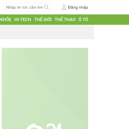
Đăng nhập
 KHỎE
HI-TECH
THẾ GIỚI
THỂ THAO
Ô TÔ