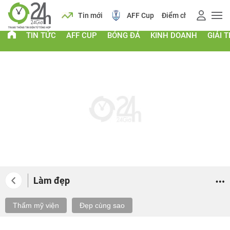
 vàng
Lịch
Tin mới
AFF Cup
Điểm chuẩn 2026
TIN TỨC
AFF CUP
BÓNG ĐÁ
KINH DOANH
GIẢI T
Làm đẹp
Thẩm mỹ viện
Đẹp cùng sao