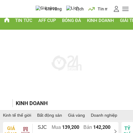
Giá vàng
Lịch
Tin mới
AFF
TIN TỨC
AFF CUP
BÓNG ĐÁ
KINH DOANH
GIẢI T
KINH DOANH
Kinh tế thế giới
Bất động sản
Giá vàng
Doanh nghiệp
139,200
142,200
SJC
Mua
Bán
GIÁ
TỶ