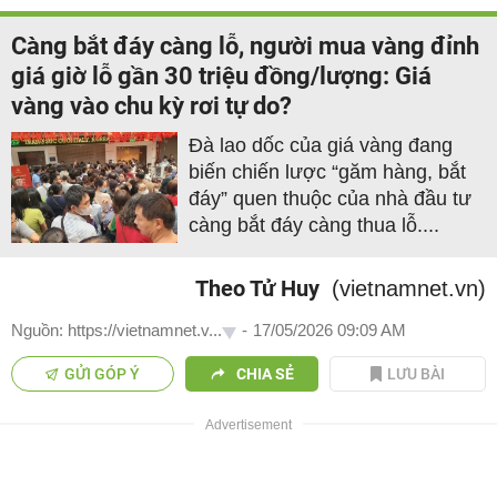
Càng bắt đáy càng lỗ, người mua vàng đỉnh
giá giờ lỗ gần 30 triệu đồng/lượng: Giá
vàng vào chu kỳ rơi tự do?
Đà lao dốc của giá vàng đang
biến chiến lược “găm hàng, bắt
đáy” quen thuộc của nhà đầu tư
càng bắt đáy càng thua lỗ....
Theo Tử Huy
(vietnamnet.vn)
Nguồn: https://vietnamnet.v...
-
17/05/2026 09:09 AM
GỬI GÓP Ý
CHIA SẺ
LƯU BÀI