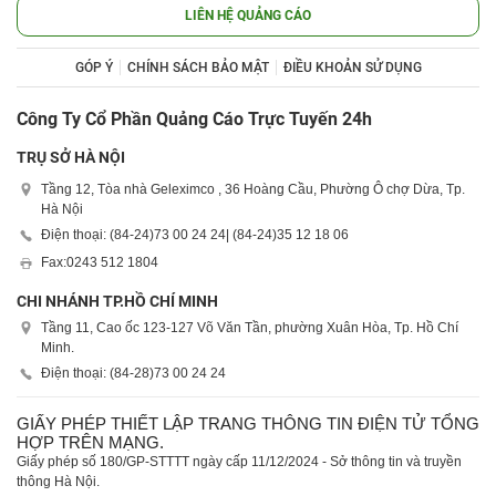
LIÊN HỆ QUẢNG CÁO
GÓP Ý
CHÍNH SÁCH BẢO MẬT
ĐIỀU KHOẢN SỬ DỤNG
Công Ty Cổ Phần Quảng Cáo Trực Tuyến 24h
TRỤ SỞ HÀ NỘI
Tầng 12, Tòa nhà Geleximco , 36 Hoàng Cầu, Phường Ô chợ Dừa, Tp.
Hà Nội
Điện thoại: (84-24)
73 00 24 24
| (84-24)
35 12 18 06
Fax:
0243 512 1804
CHI NHÁNH TP.HỒ CHÍ MINH
Tầng 11, Cao ốc 123-127 Võ Văn Tần, phường Xuân Hòa, Tp. Hồ Chí
Minh.
Điện thoại: (84-28)
73 00 24 24
GIẤY PHÉP THIẾT LẬP TRANG THÔNG TIN ĐIỆN TỬ TỔNG
HỢP TRÊN MẠNG.
Giấy phép số 180/GP-STTTT ngày cấp 11/12/2024 - Sở thông tin và truyền
thông Hà Nội.