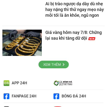
Ai bị trào ngược dạ dày dù nhẹ
hay nặng thì thử ngay mẹo này
mỗi tối là ăn khỏe, ngủ ngon
Giá vàng hôm nay 7/8: Chững
lại sau khi tăng dữ dội
XEM THÊM
APP 24H
FANPAGE 24H
BÓNG ĐÁ 24H