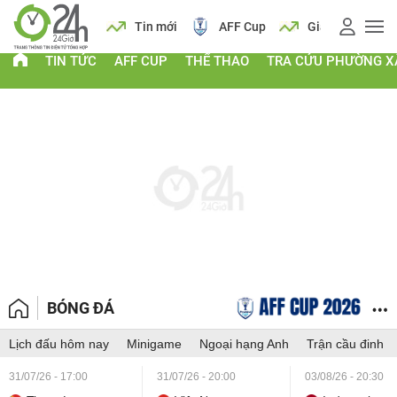
 vàng
Lịch
Tin mới
AFF Cup
Giá vàng
TIN TỨC
AFF CUP
THỂ THAO
TRA CỨU PHƯỜNG X
BÓNG ĐÁ
Lịch đấu hôm nay
Minigame
Ngoại hạng Anh
Trận cầu đinh
31/07/26 - 17:00
31/07/26 - 20:00
03/08/26 - 20:30