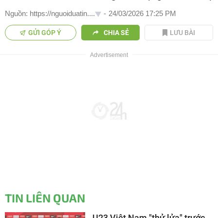
Nguồn: https://nguoiduatin....
-
24/03/2026 17:25 PM
GỬI GÓP Ý
CHIA SẺ
LƯU BÀI
TIN LIÊN QUAN
U23 Việt Nam "thử lửa" trước