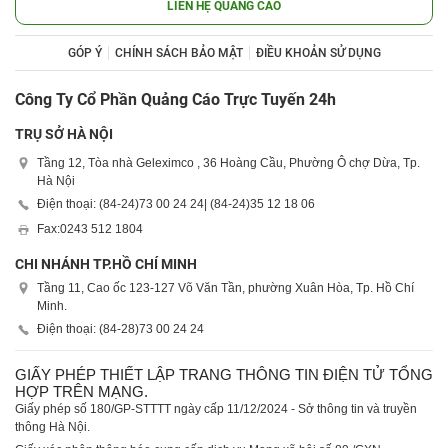
LIÊN HỆ QUẢNG CÁO
GÓP Ý
CHÍNH SÁCH BẢO MẬT
ĐIỀU KHOẢN SỬ DỤNG
Công Ty Cổ Phần Quảng Cáo Trực Tuyến 24h
TRỤ SỞ HÀ NỘI
Tầng 12, Tòa nhà Geleximco , 36 Hoàng Cầu, Phường Ô chợ Dừa, Tp.
Hà Nội
Điện thoại: (84-24)
73 00 24 24
| (84-24)
35 12 18 06
Fax:
0243 512 1804
CHI NHÁNH TP.HỒ CHÍ MINH
Tầng 11, Cao ốc 123-127 Võ Văn Tần, phường Xuân Hòa, Tp. Hồ Chí
Minh.
Điện thoại: (84-28)
73 00 24 24
GIẤY PHÉP THIẾT LẬP TRANG THÔNG TIN ĐIỆN TỬ TỔNG
HỢP TRÊN MẠNG.
Giấy phép số 180/GP-STTTT ngày cấp 11/12/2024 - Sở thông tin và truyền
thông Hà Nội.