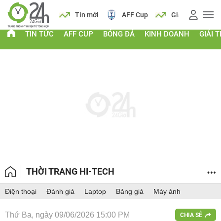
 vàng
Lịch
Tin mới
AFF Cup
Giá vàng
TIN TỨC
AFF CUP
BÓNG ĐÁ
KINH DOANH
GIẢI T
THỜI TRANG HI-TECH
Điện thoại
Đánh giá
Laptop
Bảng giá
Máy ảnh
Thứ Ba, ngày 09/06/2026 15:00 PM
CHIA SẺ