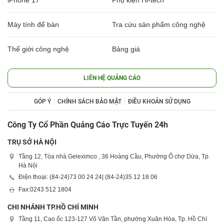
iPhone 17
Phụ kiện Hi-tech
Máy tính để bàn
Tra cứu sản phẩm công nghệ
Thế giới công nghệ
Bảng giá
LIÊN HỆ QUẢNG CÁO
GÓP Ý
CHÍNH SÁCH BẢO MẬT
ĐIỀU KHOẢN SỬ DỤNG
Công Ty Cổ Phần Quảng Cáo Trực Tuyến 24h
TRỤ SỞ HÀ NỘI
Tầng 12, Tòa nhà Geleximco , 36 Hoàng Cầu, Phường Ô chợ Dừa, Tp.
Hà Nội
Điện thoại: (84-24)
73 00 24 24
| (84-24)
35 12 18 06
Fax:
0243 512 1804
CHI NHÁNH TP.HỒ CHÍ MINH
Tầng 11, Cao ốc 123-127 Võ Văn Tần, phường Xuân Hòa, Tp. Hồ Chí