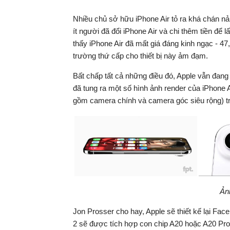
Nhiều chủ sở hữu iPhone Air tỏ ra khá chán n
ít người đã đổi iPhone Air và chi thêm tiền để l
thấy iPhone Air đã mất giá đáng kinh ngạc - 47
trường thứ cấp cho thiết bị này ảm đạm.
Bất chấp tất cả những điều đó, Apple vẫn đang
đã tung ra một số hình ảnh render của iPhone 
gồm camera chính và camera góc siêu rộng) tr
Ản
Jon Prosser cho hay, Apple sẽ thiết kế lại Fac
2 sẽ được tích hợp con chip A20 hoặc A20 Pro