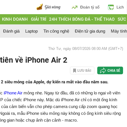
Đoán tỷ số
Lịch
KINH DOANH
GIẢI TRÍ
24H THÍCH BÓNG ĐÁ - THỂ THAO
SỨC
Đánh giá
Laptop
Tin công nghệ
Điện tử gia dụng
Máy tín
Thứ Tư, ngày 08/07/2026 08:00 AM (GMT+7)
tiên về iPhone Air 2
LƯU BÀI
CHIA SẺ
ir 2 siêu mỏng của Apple, dự kiến ra mắt vào đầu năm sau.
ếc
iPhone Air
mỏng nhẹ. Ngay từ đầu, đã có những lo ngại về viên
 của chiếc iPhone này. Mặc dù iPhone Air chỉ có một ống kính
nh của cảm biến vẫn cho phép camera cung cấp zoom quang học
 Ngoài ra, mẫu iPhone siêu mỏng này không có ống kính siêu rộng
ông gian hoặc chụp ảnh cận cảnh - macro.