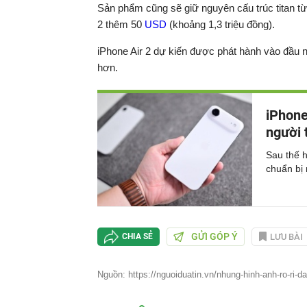
Sản phẩm cũng sẽ giữ nguyên cấu trúc titan từ 
2 thêm 50
USD
(khoảng 1,3 triệu đồng).
iPhone Air 2 dự kiến ​​được phát hành vào đầu
hơn.
iPhone
người 
Sau thế h
chuẩn bị 
GỬI GÓP Ý
LƯU BÀI
CHIA SẺ
Nguồn: https://nguoiduatin.vn/nhung-hinh-anh-ro-ri-da