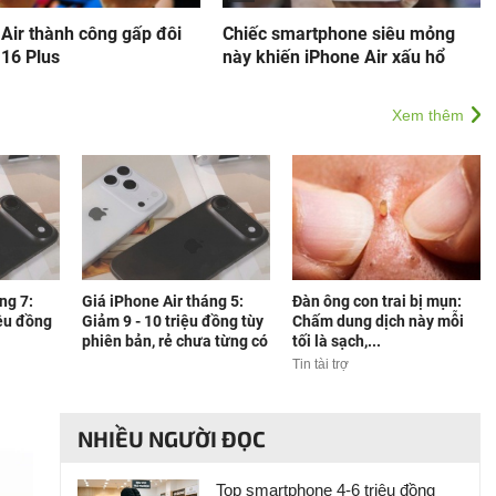
Air thành công gấp đôi
Chiếc smartphone siêu mỏng
 16 Plus
này khiến iPhone Air xấu hổ
Xem thêm
ng 7:
Giá iPhone Air tháng 5:
Đàn ông con trai bị mụn:
ệu đồng
Giảm 9 - 10 triệu đồng tùy
Chấm dung dịch này mỗi
phiên bản, rẻ chưa từng có
tối là sạch,...
Tin tài trợ
NHIỀU NGƯỜI ĐỌC
Top smartphone 4-6 triệu đồng