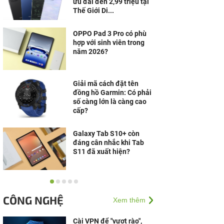
ưu đãi đến 2,99 triệu tại
Thế Giới Di...
OPPO Pad 3 Pro có phù
hợp với sinh viên trong
năm 2026?
Giải mã cách đặt tên
đồng hồ Garmin: Có phải
số càng lớn là càng cao
cấp?
Galaxy Tab S10+ còn
đáng cân nhắc khi Tab
S11 đã xuất hiện?
Laptop Windows cạnh
tranh mạnh, MacBook
CÔNG NGHỆ
Xem thêm
vẫn có lý do riêng để giữ
chân người dùng
Cài VPN để "vượt rào",