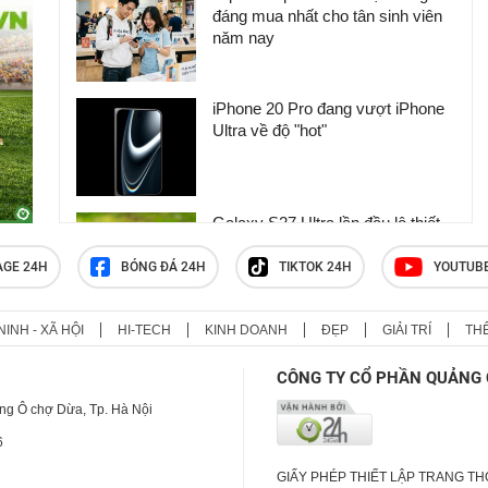
đáng mua nhất cho tân sinh viên
năm nay
iPhone 20 Pro đang vượt iPhone
Ultra về độ "hot"
Galaxy S27 Ultra lần đầu lộ thiết
kế mới lạ
AGE 24H
BÓNG ĐÁ 24H
TIKTOK 24H
YOUTUB
NINH - XÃ HỘI
HI-TECH
KINH DOANH
ĐẸP
GIẢI TRÍ
TH
Apple đã sẵn sàng cho iPhone 18
Pro và iPhone Ultra
CÔNG TY CỔ PHẦN QUẢNG 
ng Ô chợ Dừa, Tp. Hà Nội
6
GIẤY PHÉP THIẾT LẬP TRANG T