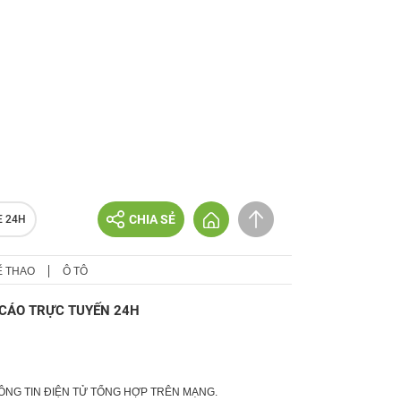
CHIA SẺ
E 24H
Ể THAO
Ô TÔ
CÁO TRỰC TUYẾN 24H
HÔNG TIN ĐIỆN TỬ TỔNG HỢP TRÊN MẠNG.