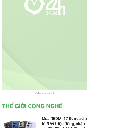
Advertisement
THẾ GIỚI CÔNG NGHỆ
Mua REDMI 17 Series chỉ
từ 5,99 triệu đồng, nhận