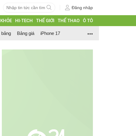
Đăng nhập
 KHỎE
HI-TECH
THẾ GIỚI
THỂ THAO
Ô TÔ
h bảng
Bảng giá
iPhone 17