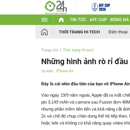
TIN TỨC
AFF CUP
BÓNG ĐÁ
Điện thoại
THỜI TRANG HI-TECH
Trang chủ
Thời trang Hi-tech
Những hình ảnh rò rỉ đầu 
iPhone Air
Sự kiện:
Đây là cái nhìn đầu tiên của bạn về iPhone A
Vào ngày 19/9 năm ngoái, Apple đã ra mắt chi
pin 3.149 mAh và camera sau Fusion đơn 48MP
nhưng phần mềm tiên tiến và khả năng cắt ả
2x và chế độ chụp chân dung thế hệ tiếp theo.
hoặc tele và không có khả năng quay video kh