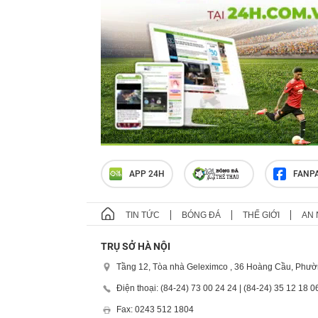
APP 24H
FANP
TIN TỨC
BÓNG ĐÁ
THẾ GIỚI
AN 
TRỤ SỞ HÀ NỘI
Tầng 12, Tòa nhà Geleximco , 36 Hoàng Cầu, Phườ
Điện thoại: (84-24) 73 00 24 24 | (84-24) 35 12 18 0
Fax: 0243 512 1804