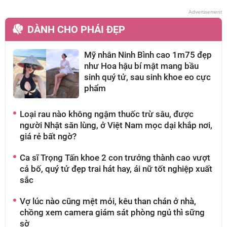
DÀNH CHO PHÁI ĐẸP
Mỹ nhân Ninh Bình cao 1m75 đẹp
như Hoa hậu bí mật mang bầu
sinh quý tử, sau sinh khoe eo cực
phẩm
Loại rau nào không ngậm thuốc trừ sâu, được
A
người Nhật săn lùng, ở Việt Nam mọc dại khắp nơi,
g
giá rẻ bất ngờ?
t
Ca sĩ Trọng Tấn khoe 2 con trưởng thành cao vượt
M
cả bố, quý tử đẹp trai hát hay, ái nữ tốt nghiệp xuất
n
sắc
ở
Vợ lúc nào cũng mệt mỏi, kêu than chán ở nhà,
Á
chồng xem camera giám sát phòng ngủ thì sững
sờ