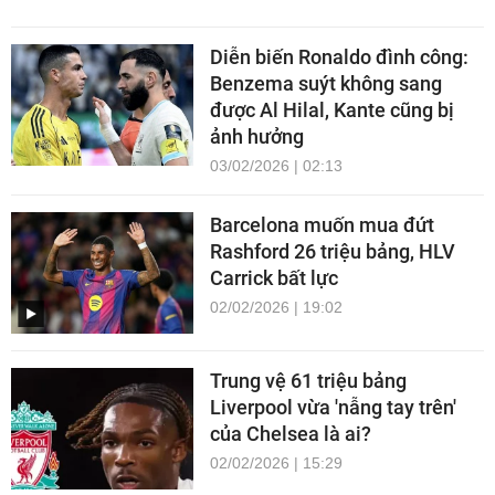
Diễn biến Ronaldo đình công:
Benzema suýt không sang
được Al Hilal, Kante cũng bị
ảnh hưởng
03/02/2026 | 02:13
Barcelona muốn mua đứt
Rashford 26 triệu bảng, HLV
Carrick bất lực
02/02/2026 | 19:02
Trung vệ 61 triệu bảng
Liverpool vừa 'nẫng tay trên'
của Chelsea là ai?
02/02/2026 | 15:29