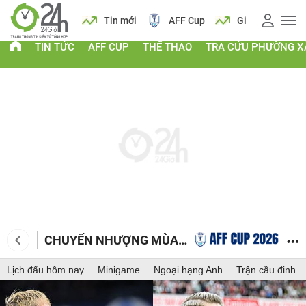
 vàng
Lịch
Tin mới
AFF Cup
Giá vàng
TIN TỨC
AFF CUP
THỂ THAO
TRA CỨU PHƯỜNG X
CHUYỂN NHƯỢNG MÙA
ĐÔNG
Lịch đấu hôm nay
Minigame
Ngoại hạng Anh
Trận cầu đinh