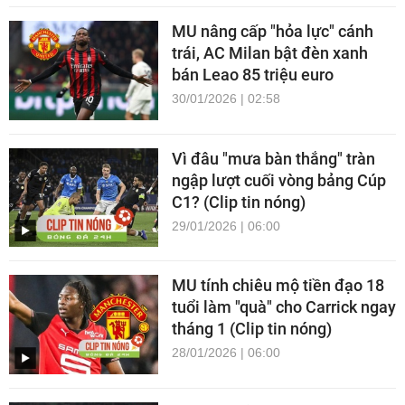
MU nâng cấp "hỏa lực" cánh
trái, AC Milan bật đèn xanh
bán Leao 85 triệu euro
30/01/2026 | 02:58
Vì đâu "mưa bàn thắng" tràn
ngập lượt cuối vòng bảng Cúp
C1? (Clip tin nóng)
29/01/2026 | 06:00
MU tính chiêu mộ tiền đạo 18
tuổi làm "quà" cho Carrick ngay
tháng 1 (Clip tin nóng)
28/01/2026 | 06:00