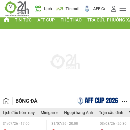
 vàng
Lịch
Tin mới
AFF Cup
Giá vàng
TIN TỨC
AFF CUP
THỂ THAO
TRA CỨU PHƯỜNG X
BÓNG ĐÁ
Lịch đấu hôm nay
Minigame
Ngoại hạng Anh
Trận cầu đinh
31/07/26 - 17:00
31/07/26 - 20:00
03/08/26 - 20:30