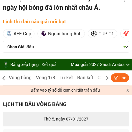
ngày hội bóng đá lớn nhất châu Á.
Lịch thi đấu các giải nổi bật
AFF Cup
Ngoại hạng Anh
CUP C1
Bảng xếp hạng
Kết quả
Mùa giải
2027 Saudi Arabia
Vòng bảng
Vòng 1/8
Tứ kết
Bán kết
Chung kết
Lọc
Bấm vào tỷ số để xem chi tiết trận đấu
X
LỊCH THI ĐẤU VÒNG BẢNG
Thứ 5, ngày 07/01/2027