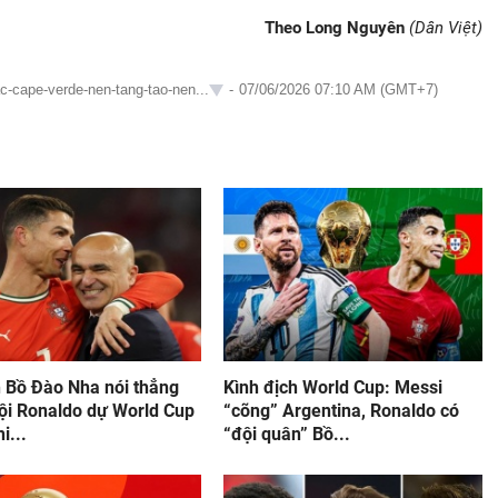
Theo Long Nguyên
(Dân Việt)
ac-cape-verde-nen-tang-tao-nen...
-
07/06/2026 07:10 AM (GMT+7)
n Bồ Đào Nha nói thẳng
Kình địch World Cup: Messi
hội Ronaldo dự World Cup
“cõng” Argentina, Ronaldo có
i...
“đội quân” Bồ...