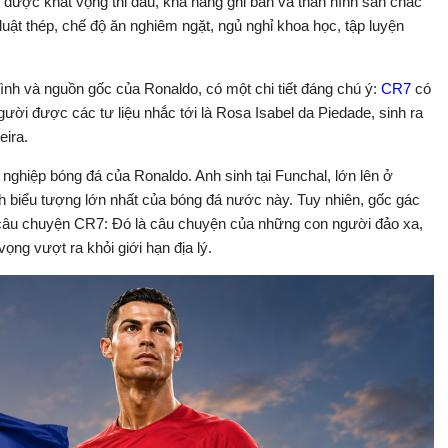
ì được khát vọng thi đấu, khả năng ghi bàn và thân hình săn chắc
luật thép, chế độ ăn nghiêm ngặt, ngủ nghỉ khoa học, tập luyện
nh và nguồn gốc của Ronaldo, có một chi tiết đáng chú ý:
CR7
có
ười được các tư liệu nhắc tới là Rosa Isabel da Piedade, sinh ra
eira.
ự nghiệp bóng đá của Ronaldo. Anh sinh tại Funchal, lớn lên ở
 biểu tượng lớn nhất của bóng đá nước này. Tuy nhiên, gốc gác
câu chuyện CR7: Đó là câu chuyện của những con người đảo xa,
vọng vượt ra khỏi giới hạn địa lý.