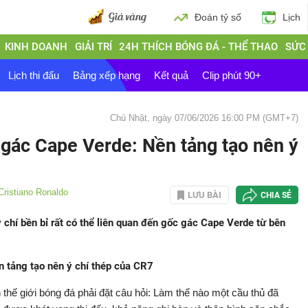
Đoán tỷ số
Lịch
KINH DOANH
GIẢI TRÍ
24H THÍCH BÓNG ĐÁ - THỂ THAO
SỨC
Lịch thi đấu
Bảng xếp hạng
Kết quả
Clip phút 90+
Chủ Nhật, ngày 07/06/2026 16:00 PM (GMT+7)
 gác Cape Verde: Nền tảng tạo nên ý
Cristiano Ronaldo
LƯU BÀI
CHIA SẺ
 chí bền bỉ rất có thể liên quan đến gốc gác Cape Verde từ bên
 tảng tạo nên ý chí thép của CR7
 thế giới bóng đá phải đặt câu hỏi: Làm thế nào một cầu thủ đã