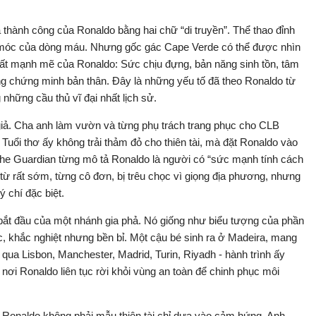
thành công của Ronaldo bằng hai chữ “di truyền”. Thể thao đỉnh
móc của dòng máu. Nhưng gốc gác Cape Verde có thể được nhìn
ất mạnh mẽ của Ronaldo: Sức chịu đựng, bản năng sinh tồn, tâm
g chứng minh bản thân. Đây là những yếu tố đã theo Ronaldo từ
 những cầu thủ vĩ đại nhất lịch sử.
 giả. Cha anh làm vườn và từng phụ trách trang phục cho CLB
Tuổi thơ ấy không trải thảm đỏ cho thiên tài, mà đặt Ronaldo vào
he Guardian từng mô tả Ronaldo là người có “sức mạnh tính cách
từ rất sớm, từng cô đơn, bị trêu chọc vì giọng địa phương, nhưng
ý chí đặc biệt.
 bắt đầu của một nhánh gia phả. Nó giống như biểu tượng của phần
c, khắc nghiệt nhưng bền bỉ. Một cậu bé sinh ra ở Madeira, mang
đi qua Lisbon, Manchester, Madrid, Turin, Riyadh - hành trình ấy
 nơi Ronaldo liên tục rời khỏi vùng an toàn để chinh phục môi
õ. Ronaldo không phải mẫu thiên tài chỉ dựa vào cảm hứng. Anh