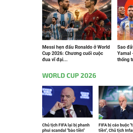
Messi hẹn đấu Ronaldo ở World
Sao đắt
Cup 2026: Chương cuối cuộc
Yamal 
đua vĩ đại...
thống t
WORLD CUP 2026
Chủ tịch FIFA lại bị phanh
FIFA bị cáo buộc "
phui scandal "bào tiền"
tiền", Chủ tịch Inf