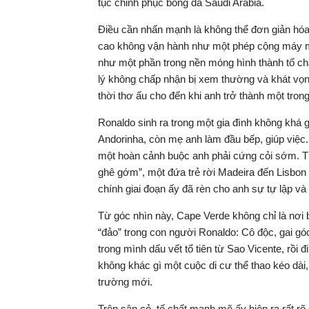
tục chinh phục bóng đá Saudi Arabia.
Điều cần nhấn mạnh là không thể đơn giản hóa 
cao không vận hành như một phép cộng máy 
như một phần trong nền móng hình thành tố ch
lý không chấp nhận bị xem thường và khát vọn
thời thơ ấu cho đến khi anh trở thành một trong
Ronaldo sinh ra trong một gia đình không khá
Andorinha, còn mẹ anh làm đầu bếp, giúp việc. 
một hoàn cảnh buộc anh phải cứng cỏi sớm. T
ghê gớm”, một đứa trẻ rời Madeira đến Lisbon 
chính giai đoạn ấy đã rèn cho anh sự tự lập và 
Từ góc nhìn này, Cape Verde không chỉ là nơi
“đảo” trong con người Ronaldo: Cô độc, gai gó
trong mình dấu vết tổ tiên từ Sao Vicente, rồi 
không khác gì một cuộc di cư thể thao kéo dài,
trường mới.
Trên sân cỏ, tố chất mạnh mẽ ấy hiện ra rất r