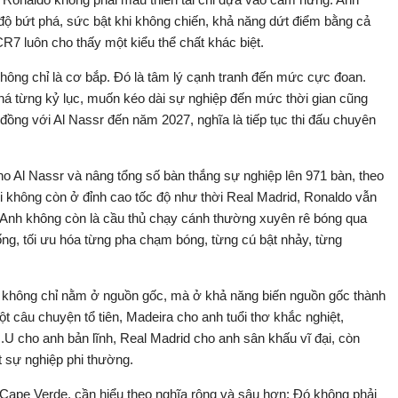
 độ bứt phá, sức bật khi không chiến, khả năng dứt điểm bằng cả
CR7 luôn cho thấy một kiểu thể chất khác biệt.
hông chỉ là cơ bắp. Đó là tâm lý cạnh tranh đến mức cực đoan.
há từng kỷ lục, muốn kéo dài sự nghiệp đến mức thời gian cũng
ồng với Al Nassr đến năm 2027, nghĩa là tiếp tục thi đấu chuyên
 Al Nassr và nâng tổng số bàn thắng sự nghiệp lên 971 bàn, theo
i không còn ở đỉnh cao tốc độ như thời Real Madrid, Ronaldo vẫn
ới. Anh không còn là cầu thủ chạy cánh thường xuyên rê bóng qua
ống, tối ưu hóa từng pha chạm bóng, từng cú bật nhảy, từng
 không chỉ nằm ở nguồn gốc, mà ở khả năng biến nguồn gốc thành
câu chuyện tổ tiên, Madeira cho anh tuổi thơ khắc nghiệt,
.U cho anh bản lĩnh, Real Madrid cho anh sân khấu vĩ đại, còn
t sự nghiệp phi thường.
Cape Verde, cần hiểu theo nghĩa rộng và sâu hơn: Đó không phải