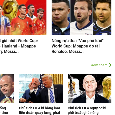
 giá nhất World Cup:
Nóng rực đua "Vua phá lưới"
- Haaland - Mbappe
World Cup: Mbappe đọ tài
rị, Messi...
Ronaldo, Messi...
Xem thêm
tống
Chủ tịch FIFA bị hàng loạt
Chủ tịch FIFA nguy cơ bị
antino
liên đoàn quay lưng, phải
phế truất ghế nóng