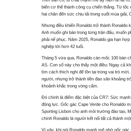
biến cơ thể thành công cụ chiến thắng. Từ tốc
hai chân đến sức chịu tải trong suốt mùa giải, 
Nhưng điều khiến Ronaldo trở thành Ronaldo k
Anh muốn ghi bàn trong từng trận đấu, muốn p
phải nể phục. Năm 2025, Ronaldo gia hạn hợp đ
nghiệp tới hơn 42 tuổi.
Tháng 5 vừa qua, Ronaldo cán mốc 100 bàn cho
AS. Con số này cho thấy một điều: Ngay cả kh
tìm cách thích nghi để tồn tại trong vai trò m
người, nhưng trở thành tiền đạo săn khoảng tr
khoảnh khắc trong vòng cấm.
Đó chính là điểm đặc biệt của CR7: Sức mạnh
động lực. Gốc gác Cape Verde cho Ronaldo một 
Sporting Lisbon cho anh môi trường đào tạo, M
chính Ronaldo là người kết nối tất cả thành mộ
Vì vậy, khi nói Ronaldo mạnh mẽ nhờ gốc gác 