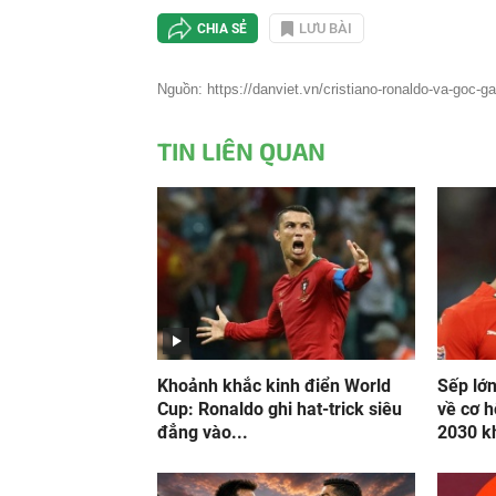
LƯU BÀI
CHIA SẺ
Nguồn: https://danviet.vn/cristiano-ronaldo-va-goc-g
TIN LIÊN QUAN
Khoảnh khắc kinh điển World
Sếp lớ
Cup: Ronaldo ghi hat-trick siêu
về cơ 
đẳng vào...
2030 kh