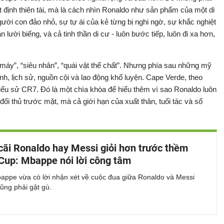
t định thiên tài, mà là cách nhìn Ronaldo như sản phẩm của một di
ười con đảo nhỏ, sự tự ái của kẻ từng bị nghi ngờ, sự khắc nghiệt
lười biếng, và cả tinh thần di cư - luôn bước tiếp, luôn đi xa hơn,
 máy”, “siêu nhân”, “quái vật thể chất”. Nhưng phía sau những mỹ
nh, lịch sử, nguồn cội và lao động khổ luyện. Cape Verde, theo
g tiểu sử CR7. Đó là một chìa khóa để hiểu thêm vì sao Ronaldo luôn
đối thủ trước mặt, mà cả giới hạn của xuất thân, tuổi tác và số
cãi Ronaldo hay Messi giỏi hơn trước thềm
Cup: Mbappe nói lời công tâm
bappe vừa có lời nhận xét về cuộc đua giữa Ronaldo và Messi
cũng phải gật gù.