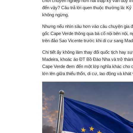
chơi chuyên nghiệp hơn hai thập kỷ vẫn duy tr
đến vậy? Câu trả lời quen thuộc thường là: Kỷ 
không ngừng.
Nhưng nếu nhìn sâu hơn vào câu chuyện gia đì
gốc Cape Verde thông qua bà cố nội bên nội, ng
trên đảo Sao Vicente trước khi di cư sang Mad
Chi tiết ấy không làm thay đổi quốc tịch hay s
Madeira, khoác áo ĐT Bồ Đào Nha và trở thành
Cape Verde đem đến một lớp nghĩa khác cho 
lớn lên giữa thiếu thốn, di cư, lao động và khát 