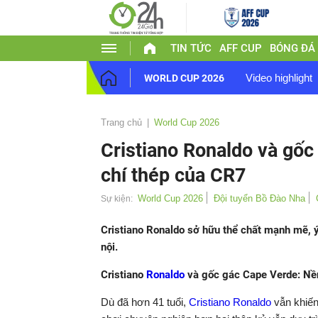
TIN TỨC
AFF CUP
BÓNG ĐÁ
Video highlight
WORLD CUP 2026
Trang chủ
World Cup 2026
Cristiano Ronaldo và gốc
chí thép của CR7
World Cup 2026
Đội tuyển Bồ Đào Nha
Sự kiện:
Cristiano Ronaldo sở hữu thể chất mạnh mẽ, ý
nội.
Cristiano
Ronaldo
và gốc gác Cape Verde: Nền
Dù đã hơn 41 tuổi,
Cristiano Ronaldo
vẫn khiến