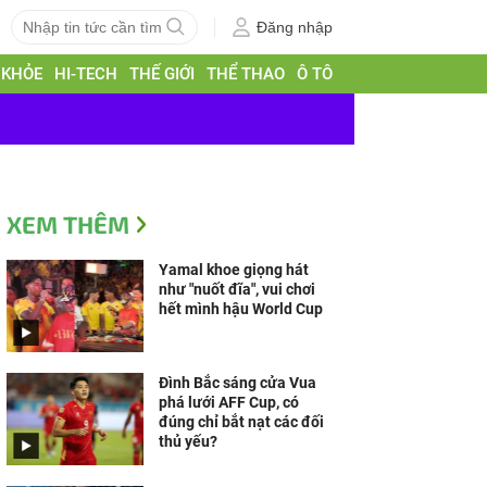
Đăng nhập
 KHỎE
HI-TECH
THẾ GIỚI
THỂ THAO
Ô TÔ
XEM THÊM
Yamal khoe giọng hát
như "nuốt đĩa", vui chơi
hết mình hậu World Cup
Đình Bắc sáng cửa Vua
phá lưới AFF Cup, có
đúng chỉ bắt nạt các đối
thủ yếu?