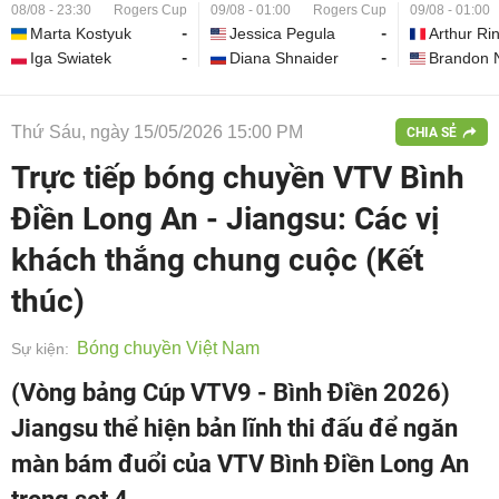
30
Rogers Cup
09/08 - 01:00
Rogers Cup
09/08 - 01:00
Rogers C
Kostyuk
-
Jessica Pegula
-
Arthur Rinderknech
iatek
-
Diana Shnaider
-
Brandon Nakashima
Thứ Sáu, ngày 15/05/2026 15:00 PM
CHIA SẺ
Trực tiếp bóng chuyền VTV Bình
Điền Long An - Jiangsu: Các vị
khách thắng chung cuộc (Kết
thúc)
Bóng chuyền Việt Nam
Sự kiện:
(Vòng bảng Cúp VTV9 - Bình Điền 2026)
Jiangsu thể hiện bản lĩnh thi đấu để ngăn
màn bám đuổi của VTV Bình Điền Long An