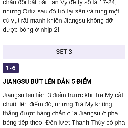
chắn đôi bắt bài Lan Vy để tỷ số là 17-24,
nhưng Ortiz sau đó trở lại sân và tung một
cú vụt rất mạnh khiến Jiangsu không đỡ
được bóng ở nhịp 2!
SET 3
1-6
JIANGSU BỨT LÊN DẪN 5 ĐIỂM
Jiangsu lên liền 3 điểm trước khi Trà My cắt
chuỗi lên điểm đó, nhưng Trà My không
thắng được hàng chắn của Jiangsu ở pha
bóng tiếp theo. Đến lượt Thanh Thúy có pha