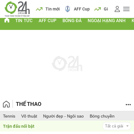
ịch
Tin mới
AFF Cup
Giá vàng
Lịch
T
TIN TỨC
AFF CUP
BÓNG ĐÁ
NGOẠI HẠNG ANH
THỂ THAO
Tennis
Võ thuật
Người đẹp - Ngôi sao
Bóng chuyền
Trận đấu nổi bật 
Tất cả giải