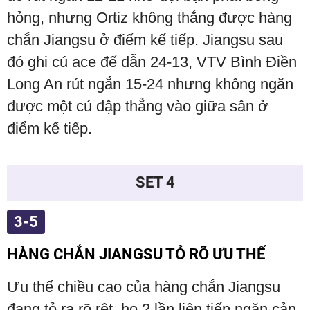
hỏng, nhưng Ortiz không thắng được hàng
chắn Jiangsu ở điểm kế tiếp. Jiangsu sau
đó ghi cú ace để dẫn 24-13, VTV Bình Điền
Long An rút ngắn 15-24 nhưng không ngăn
được một cú đập thẳng vào giữa sân ở
điểm kế tiếp.
SET 4
3-5
HÀNG CHẮN JIANGSU TỎ RÕ ƯU THẾ
Ưu thế chiều cao của hàng chắn Jiangsu
đang tỏ ra rõ rệt, họ 2 lần liên tiếp ngăn cản