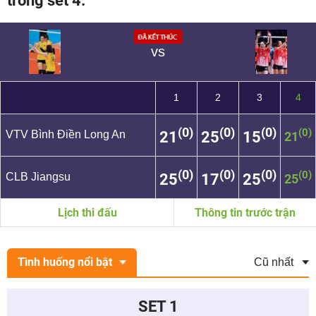
trong set 4.
vs
1
2
3
4
(0)
(0)
(0)
(0)
VTV Bình Điền Long An
21
25
15
21
(0)
(0)
(0)
(0)
CLB Jiangsu
25
17
25
25
Lịch thi đấu
Thông tin trước trận
Tình huống nổi bật
SET 1