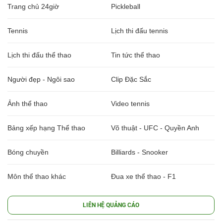
Trang chủ 24giờ
Pickleball
Tennis
Lịch thi đấu tennis
Lịch thi đấu thể thao
Tin tức thể thao
Người đẹp - Ngôi sao
Clip Đặc Sắc
Ảnh thể thao
Video tennis
Bảng xếp hạng Thể thao
Võ thuật - UFC - Quyền Anh
Bóng chuyền
Billiards - Snooker
Môn thể thao khác
Đua xe thể thao - F1
LIÊN HỆ QUẢNG CÁO