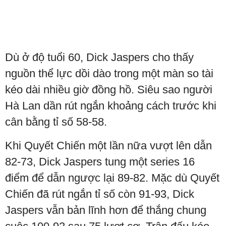
Dù ở độ tuổi 60, Dick Jaspers cho thấy
nguồn thể lực dồi dào trong một màn so tài
kéo dài nhiều giờ đồng hồ. Siêu sao người
Hà Lan dần rút ngắn khoảng cách trước khi
cân bằng tỉ số 58-58.
Khi Quyết Chiến một lần nữa vượt lên dẫn
82-73, Dick Jaspers tung một series 16
điểm để dẫn ngược lại 89-82. Mặc dù Quyết
Chiến đã rút ngắn tỉ số còn 91-93, Dick
Jaspers vẫn bản lĩnh hơn để thắng chung