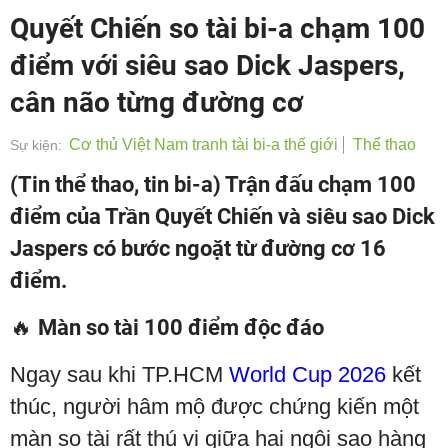
Quyết Chiến so tài bi-a chạm 100
điểm với siêu sao Dick Jaspers,
cân não từng đường cơ
Cơ thủ Việt Nam tranh tài bi-a thế giới
Thể thao
Sự kiện:
(Tin thể thao, tin bi-a) Trận đấu chạm 100
điểm của Trần Quyết Chiến và siêu sao Dick
Jaspers có bước ngoặt từ đường cơ 16
điểm.
🔥
Màn so tài 100 điểm độc đáo
Ngay sau khi TP.HCM
World Cup 2026
kết
thúc, người hâm mộ được chứng kiến một
màn so tài rất thú vị giữa hai ngôi sao hàng