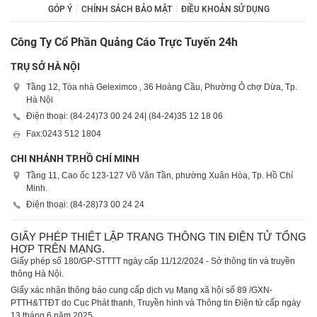
GÓP Ý
CHÍNH SÁCH BẢO MẬT
ĐIỀU KHOẢN SỬ DỤNG
Công Ty Cổ Phần Quảng Cáo Trực Tuyến 24h
TRỤ SỞ HÀ NỘI
Tầng 12, Tòa nhà Geleximco , 36 Hoàng Cầu, Phường Ô chợ Dừa, Tp.
Hà Nội
Điện thoại: (84-24)
73 00 24 24
| (84-24)
35 12 18 06
Fax:
0243 512 1804
CHI NHÁNH TP.HỒ CHÍ MINH
Tầng 11, Cao ốc 123-127 Võ Văn Tần, phường Xuân Hòa, Tp. Hồ Chí
Minh.
Điện thoại: (84-28)
73 00 24 24
GIẤY PHÉP THIẾT LẬP TRANG THÔNG TIN ĐIỆN TỬ TỔNG
HỢP TRÊN MẠNG.
Giấy phép số 180/GP-STTTT ngày cấp 11/12/2024 - Sở thông tin và truyền
thông Hà Nội.
Giấy xác nhận thông báo cung cấp dịch vụ Mạng xã hội số 89 /GXN-
PTTH&TTĐT do Cục Phát thanh, Truyền hình và Thông tin Điện tử cấp ngày
13 tháng 6 năm 2025.