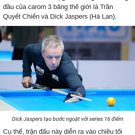
đầu của carom 3 băng thế giới là Trần
Quyết Chiến và Dick Jaspers (Hà Lan).
Dick Jaspers tạo bước ngoặt với series 16 điểm
Cụ thể, trận đấu này diễn ra vào chiều tối