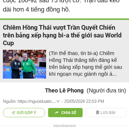
cuộc 100-92 sau 75 lượt cơ. Trận đấu kéo
dài hơn 4 tiếng đồng hồ.
Chiêm Hồng Thái vượt Trần Quyết Chiến
trên bảng xếp hạng bi-a thế giới sau World
Cup
(Tin thể thao, tin bi-a) Chiêm
Hồng Thái thăng tiến đáng kể
trên bảng xếp hạng thế giới sau
khi ngoạn mục giành ngôi á...
Theo Lê Phong
(Người đưa tin)
Nguồn: https://nguoiduatin....
-
25/05/2026 22:53 PM
GỬI GÓP Ý
CHIA SẺ
LƯU BÀI