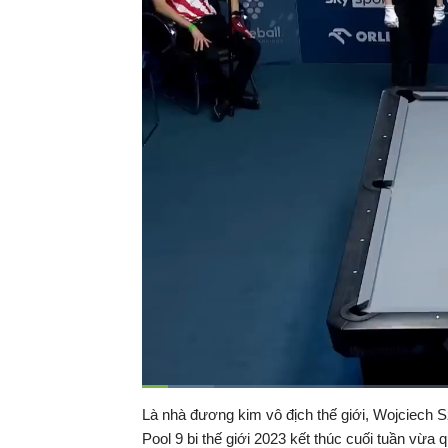
Đã
tải
:
Thời
0:17
/
Duration
7:41
Là nhà đương kim vô địch thế giới, Wojciech S
Tạm
9.68%
dừng
Backward
Forward
Pool 9 bi thế giới 2023 kết thúc cuối tuần vừ