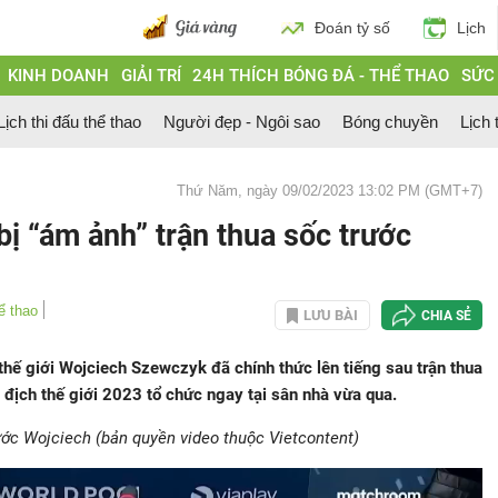
Đoán tỷ số
Lịch
KINH DOANH
GIẢI TRÍ
24H THÍCH BÓNG ĐÁ - THỂ THAO
SỨC
Lịch thi đấu thể thao
Người đẹp - Ngôi sao
Bóng chuyền
Lịch 
Thứ Năm, ngày 09/02/2023 13:02 PM (GMT+7)
 bị “ám ảnh” trận thua sốc trước
ể thao
LƯU BÀI
CHIA SẺ
i thế giới Wojciech Szewczyk đã chính thức lên tiếng sau trận thua
địch thế giới 2023 tổ chức ngay tại sân nhà vừa qua.
ớc Wojciech (bản quyền video thuộc Vietcontent)