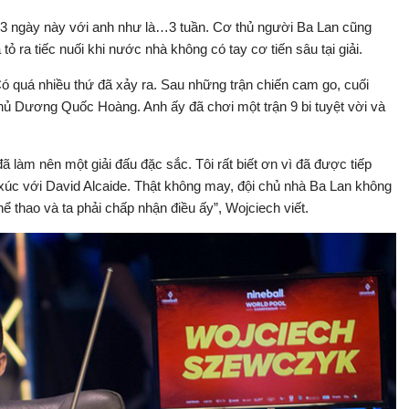
n 3 ngày này với anh như là…3 tuần. Cơ thủ người Ba Lan cũng
ra tiếc nuối khi nước nhà không có tay cơ tiến sâu tại giải.
Có quá nhiều thứ đã xảy ra. Sau những trận chiến cam go, cuối
hủ Dương Quốc Hoàng. Anh ấy đã chơi một trận 9 bi tuyệt vời và
ã làm nên một giải đấu đặc sắc. Tôi rất biết ơn vì đã được tiếp
m xúc với David Alcaide. Thật không may, đội chủ nhà Ba Lan không
hể thao và ta phải chấp nhận điều ấy”, Wojciech viết.