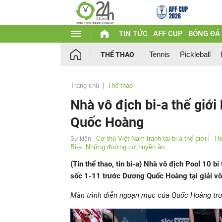
TIN TỨC
AFF CUP
BÓNG ĐÁ
Tennis
Pickleball
THỂ THAO
Trang chủ
Thể thao
Nhà vô địch bi-a thế giới
Quốc Hoàng
Cơ thủ Việt Nam tranh tài bi-a thế giới
Th
Sự kiện:
Bi-a: Những đường cơ huyền ảo
(Tin thể thao, tin bi-a) Nhà vô địch Pool 10 b
sốc 1-11 trước Dương Quốc Hoàng tại giải vô 
Màn trình diễn ngoạn mục của Quốc Hoàng trư