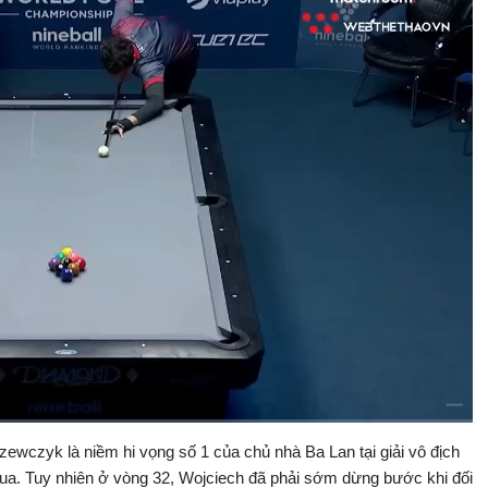
zewczyk là niềm hi vọng số 1 của chủ nhà Ba Lan tại giải vô địch
Bật
Toàn
Backward
âm
màn
a qua. Tuy nhiên ở vòng 32, Wojciech đã phải sớm dừng bước khi đối
thanh
hình