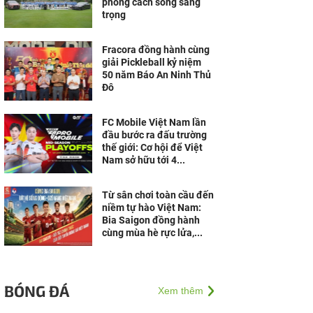
phong cách sống sang
trọng
Fracora đồng hành cùng
giải Pickleball kỷ niệm
50 năm Báo An Ninh Thủ
Đô
FC Mobile Việt Nam lần
đầu bước ra đấu trường
thế giới: Cơ hội để Việt
Nam sở hữu tới 4...
Từ sân chơi toàn cầu đến
niềm tự hào Việt Nam:
Bia Saigon đồng hành
cùng mùa hè rực lửa,...
BÓNG ĐÁ
Xem thêm