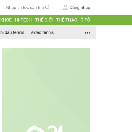
Đăng nhập
 KHỎE
HI-TECH
THẾ GIỚI
THỂ THAO
Ô TÔ
thi đấu tennis
Video tennis