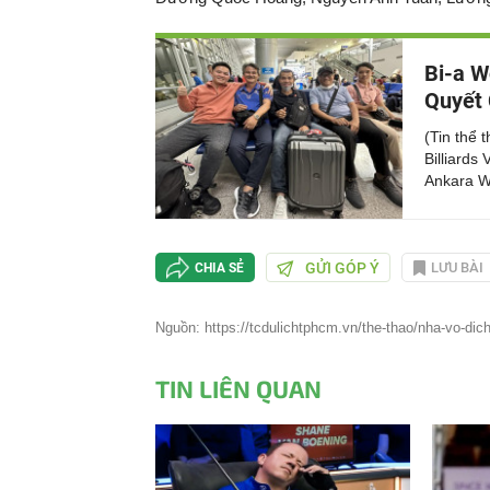
Bi-a W
Quyết 
(Tin thể 
Billiards
Ankara W
GỬI GÓP Ý
LƯU BÀI
CHIA SẺ
Nguồn: https://tcdulichtphcm.vn/the-thao/nha-vo-dich-b
TIN LIÊN QUAN