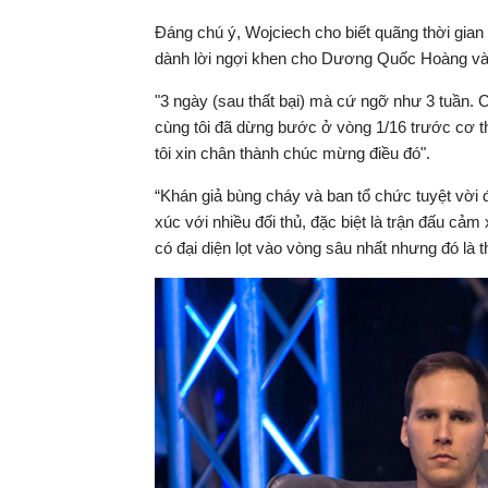
Đáng chú ý, Wojciech cho biết quãng thời gia
dành lời ngợi khen cho Dương Quốc Hoàng và tỏ 
"3 ngày (sau thất bại) mà cứ ngỡ như 3 tuần. 
cùng tôi đã dừng bước ở vòng 1/16 trước cơ t
tôi xin chân thành chúc mừng điều đó".
“Khán giả bùng cháy và ban tổ chức tuyệt vời đ
xúc với nhiều đối thủ, đặc biệt là trận đấu cả
có đại diện lọt vào vòng sâu nhất nhưng đó là t