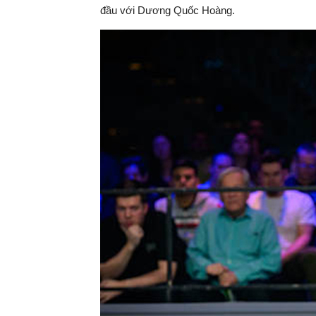
gian
đầu với Dương Quốc Hoàng.
hiện
tại