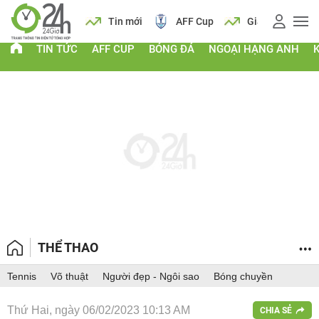
 vàng
Lịch
Tin mới
AFF Cup
Giá vàng
TIN TỨC
AFF CUP
BÓNG ĐÁ
NGOẠI HẠNG ANH
THỂ THAO
Tennis
Võ thuật
Người đẹp - Ngôi sao
Bóng chuyền
Thứ Hai, ngày 06/02/2023 10:13 AM
CHIA SẺ