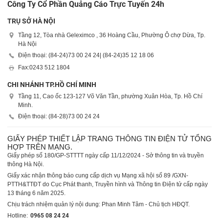
Công Ty Cổ Phần Quảng Cáo Trực Tuyến 24h
TRỤ SỞ HÀ NỘI
Tầng 12, Tòa nhà Geleximco , 36 Hoàng Cầu, Phường Ô chợ Dừa, Tp.
Hà Nội
Điện thoại: (84-24)
73 00 24 24
| (84-24)
35 12 18 06
Fax:
0243 512 1804
CHI NHÁNH TP.HỒ CHÍ MINH
Tầng 11, Cao ốc 123-127 Võ Văn Tần, phường Xuân Hòa, Tp. Hồ Chí
Minh.
Điện thoại: (84-28)
73 00 24 24
GIẤY PHÉP THIẾT LẬP TRANG THÔNG TIN ĐIỆN TỬ TỔNG
HỢP TRÊN MẠNG.
Giấy phép số 180/GP-STTTT ngày cấp 11/12/2024 - Sở thông tin và truyền
thông Hà Nội.
Giấy xác nhận thông báo cung cấp dịch vụ Mạng xã hội số 89 /GXN-
PTTH&TTĐT do Cục Phát thanh, Truyền hình và Thông tin Điện tử cấp ngày
13 tháng 6 năm 2025.
Chịu trách nhiệm quản lý nội dung: Phan Minh Tâm - Chủ tịch HĐQT.
Hotline:
0965 08 24 24