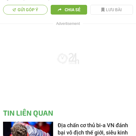
GỬI GÓP Ý
CHIA SẺ
LƯU BÀI
TIN LIÊN QUAN
Địa chấn cơ thủ bi-a VN đánh
bại vô địch thế giới, siêu kinh