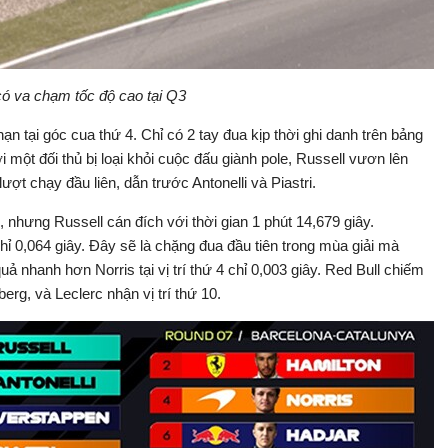
có va chạm tốc độ cao tại Q3
nạn tại góc cua thứ 4. Chỉ có 2 tay đua kịp thời ghi danh trên bảng
 một đối thủ bị loại khỏi cuộc đấu giành pole, Russell vươn lên
ượt chạy đầu liên, dẫn trước Antonelli và Piastri.
i, nhưng Russell cán đích với thời gian 1 phút 14,679 giây.
 chỉ 0,064 giây. Đây sẽ là chặng đua đầu tiên trong mùa giải mà
quả nhanh hơn Norris tại vị trí thứ 4 chỉ 0,003 giây. Red Bull chiếm
erg, và Leclerc nhận vị trí thứ 10.