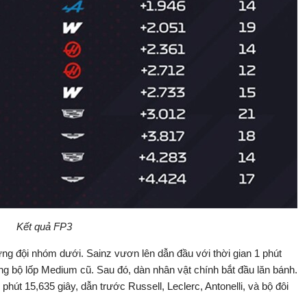
Kết quả FP3
g đội nhóm dưới. Sainz vươn lên dẫn đầu với thời gian 1 phút
ng bộ lốp Medium cũ. Sau đó, dàn nhân vật chính bắt đầu lăn bánh.
1 phút 15,635 giây, dẫn trước Russell, Leclerc, Antonelli, và bộ đôi