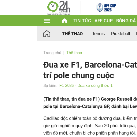
TIN TỨC
AFF CUP
BÓNG ĐÁ
Tennis
Pickleball
THỂ THAO
Trang chủ
Thể thao
Đua xe F1, Barcelona-Cat
trí pole chung cuộc
F1 2026 - Đua xe công thức 1
Sự kiện:
(Tin thể thao, tin đua xe F1) George Russell
pole tại Barcelona-Catalunya GP, đánh bại Lew
Cadillac độc chiếm toàn bộ đường đua, kiểm tra
giờ giới nghiêm quy định. Sau 20 phút trôi qua,
viền đỏ mới, chuẩn bị cho phiên phân hạng tới.