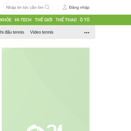
Đăng nhập
 KHỎE
HI-TECH
THẾ GIỚI
THỂ THAO
Ô TÔ
thi đấu tennis
Video tennis