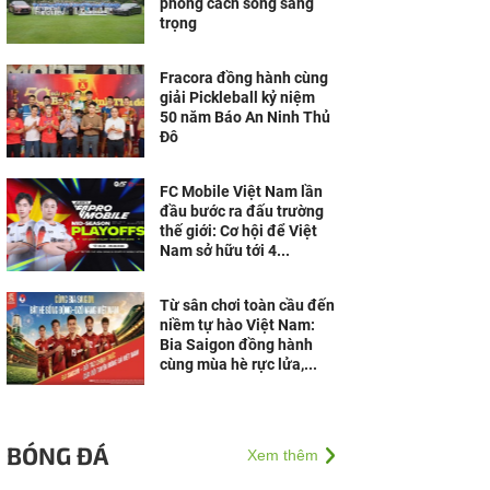
phong cách sống sang
trọng
Fracora đồng hành cùng
giải Pickleball kỷ niệm
50 năm Báo An Ninh Thủ
Đô
FC Mobile Việt Nam lần
đầu bước ra đấu trường
thế giới: Cơ hội để Việt
Nam sở hữu tới 4...
Từ sân chơi toàn cầu đến
niềm tự hào Việt Nam:
Bia Saigon đồng hành
cùng mùa hè rực lửa,...
BÓNG ĐÁ
Xem thêm