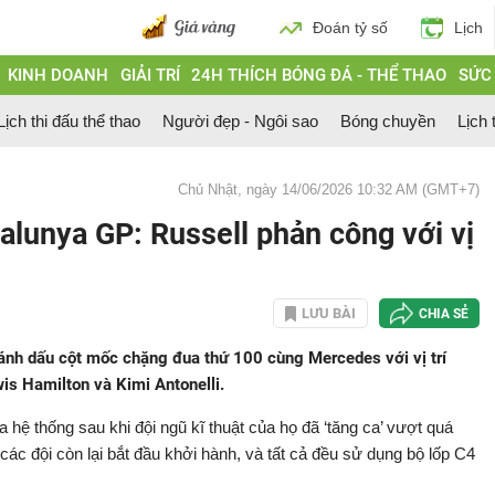
Đoán tỷ số
Lịch
KINH DOANH
GIẢI TRÍ
24H THÍCH BÓNG ĐÁ - THỂ THAO
SỨC
Lịch thi đấu thể thao
Người đẹp - Ngôi sao
Bóng chuyền
Lịch 
Chủ Nhật, ngày 14/06/2026 10:32 AM (GMT+7)
alunya GP: Russell phản công với vị
LƯU BÀI
CHIA SẺ
 đánh dấu cột mốc chặng đua thứ 100 cùng Mercedes với vị trí
is Hamilton và Kimi Antonelli.
 hệ thống sau khi đội ngũ kĩ thuật của họ đã ‘tăng ca’ vượt quá
 các đội còn lại bắt đầu khởi hành, và tất cả đều sử dụng bộ lốp C4