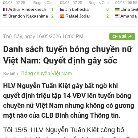
09/08 - 02:25
Rogers Cup
09/08 - 07:25
Rogers Cup
09/08 - 08:55
Arthur Rinderknech
1
Jiri Lehecka
0
Elina Svi
Brandon Nakashima
2
Rafael Jodar
2
Amanda 
Thứ Bảy, ngày 16/05/2026 18:00 PM
CHIA SẺ
Danh sách tuyển bóng chuyền nữ
Việt Nam: Quyết định gây sốc
Bóng chuyền Việt Nam
Sự kiện:
HLV Nguyễn Tuấn Kiệt gây bất ngờ khi
quyết định triệu tập 14 VĐV lên tuyển bóng
chuyền nữ Việt Nam nhưng không có gương
mặt nào của CLB Binh chủng Thông tin.
Tối 15/5, HLV Nguyễn Tuấn Kiệt công bố