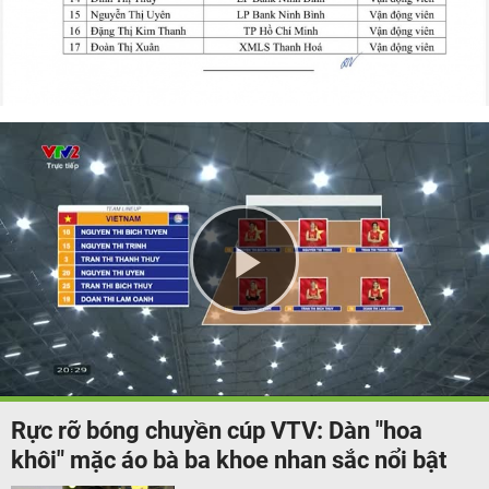
Play
Video
Rực rỡ bóng chuyền cúp VTV: Dàn "hoa
khôi" mặc áo bà ba khoe nhan sắc nổi bật