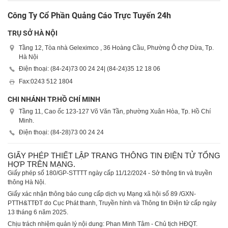
Công Ty Cổ Phần Quảng Cáo Trực Tuyến 24h
TRỤ SỞ HÀ NỘI
Tầng 12, Tòa nhà Geleximco , 36 Hoàng Cầu, Phường Ô chợ Dừa, Tp.
Hà Nội
Điện thoại: (84-24)
73 00 24 24
| (84-24)
35 12 18 06
Fax:
0243 512 1804
CHI NHÁNH TP.HỒ CHÍ MINH
Tầng 11, Cao ốc 123-127 Võ Văn Tần, phường Xuân Hòa, Tp. Hồ Chí
Minh.
Điện thoại: (84-28)
73 00 24 24
GIẤY PHÉP THIẾT LẬP TRANG THÔNG TIN ĐIỆN TỬ TỔNG
HỢP TRÊN MẠNG.
Giấy phép số 180/GP-STTTT ngày cấp 11/12/2024 - Sở thông tin và truyền
thông Hà Nội.
Giấy xác nhận thông báo cung cấp dịch vụ Mạng xã hội số 89 /GXN-
PTTH&TTĐT do Cục Phát thanh, Truyền hình và Thông tin Điện tử cấp ngày
13 tháng 6 năm 2025.
Chịu trách nhiệm quản lý nội dung: Phan Minh Tâm - Chủ tịch HĐQT.