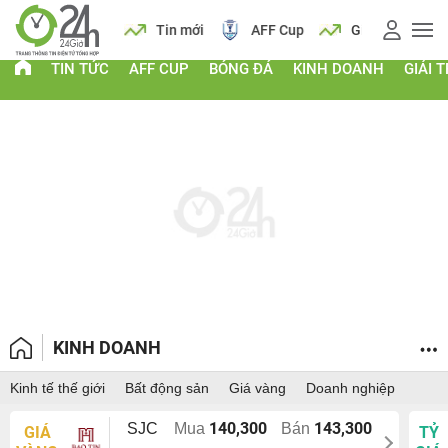
 vàng
Lịch
Tin mới
AFF Cup
Giá vàng
TIN TỨC
AFF CUP
BÓNG ĐÁ
KINH DOANH
GIẢI T
KINH DOANH
Kinh tế thế giới
Bất động sản
Giá vàng
Doanh nghiệp
140,300
143,300
SJC
Mua
Bán
GIÁ
TỶ