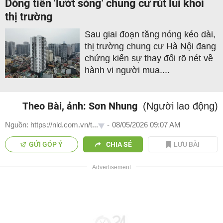
Dòng tiền 'lướt sóng' chung cư rút lui khỏi
thị trường
Sau giai đoạn tăng nóng kéo dài,
thị trường chung cư Hà Nội đang
chứng kiến sự thay đổi rõ nét về
hành vi người mua....
Theo Bài, ảnh: Sơn Nhung
(Người lao động)
Nguồn: https://nld.com.vn/t...
-
08/05/2026 09:07 AM
GỬI GÓP Ý
CHIA SẺ
LƯU BÀI