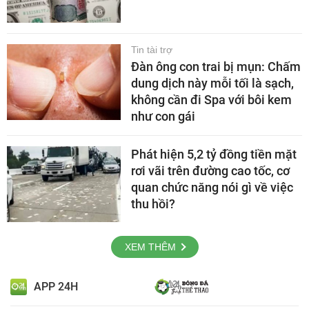
Tin tài trợ
Đàn ông con trai bị mụn: Chấm
dung dịch này mỗi tối là sạch,
không cần đi Spa với bôi kem
như con gái
Phát hiện 5,2 tỷ đồng tiền mặt
rơi vãi trên đường cao tốc, cơ
quan chức năng nói gì về việc
thu hồi?
XEM THÊM
APP 24H