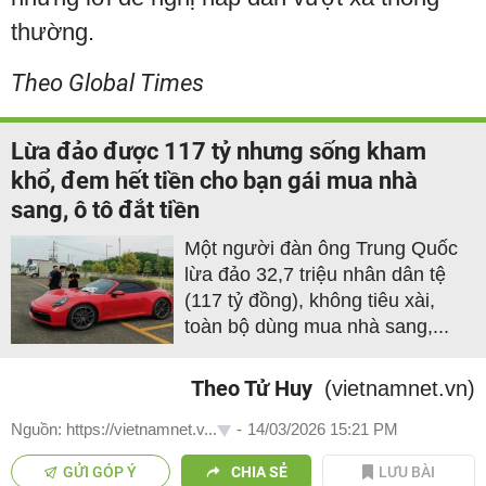
thường.
Theo Global Times
Lừa đảo được 117 tỷ nhưng sống kham
khổ, đem hết tiền cho bạn gái mua nhà
sang, ô tô đắt tiền
Một người đàn ông Trung Quốc
lừa đảo 32,7 triệu nhân dân tệ
(117 tỷ đồng), không tiêu xài,
toàn bộ dùng mua nhà sang,...
Theo Tử Huy
(vietnamnet.vn)
Nguồn: https://vietnamnet.v...
-
14/03/2026 15:21 PM
GỬI GÓP Ý
CHIA SẺ
LƯU BÀI