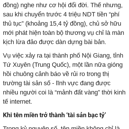
đồng) nghe như cơ hội đổi đời. Thế nhưng,
sau khi chuyển trước 4 triệu NDT tiền “phí
thủ tục” (khoảng 15,4 tỷ đồng), chủ sở hữu
mới phát hiện toàn bộ thương vụ chỉ là màn
kịch lừa đảo được dàn dựng bài bản.
Vụ việc xảy ra tại thành phố Nội Giang, tỉnh
Tứ Xuyên (Trung Quốc), một lần nữa gióng
hồi chuông cảnh báo về rủi ro trong thị
trường tài sản số - lĩnh vực đang được
nhiều người coi là “mảnh đất vàng” thời kinh
tế internet.
Khi tên miền trở thành ‘tài sản bạc tỷ’
Trong kỷ nguyên số, tên miền không chỉ là