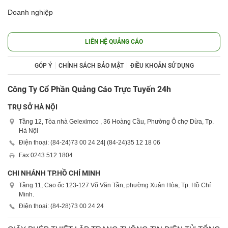
Doanh nghiệp
LIÊN HỆ QUẢNG CÁO
GÓP Ý
CHÍNH SÁCH BẢO MẬT
ĐIỀU KHOẢN SỬ DỤNG
Công Ty Cổ Phần Quảng Cáo Trực Tuyến 24h
TRỤ SỞ HÀ NỘI
Tầng 12, Tòa nhà Geleximco , 36 Hoàng Cầu, Phường Ô chợ Dừa, Tp.
Hà Nội
Điện thoại: (84-24)
73 00 24 24
| (84-24)
35 12 18 06
Fax:
0243 512 1804
CHI NHÁNH TP.HỒ CHÍ MINH
Tầng 11, Cao ốc 123-127 Võ Văn Tần, phường Xuân Hòa, Tp. Hồ Chí
Minh.
Điện thoại: (84-28)
73 00 24 24