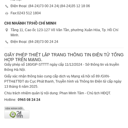
Điện thoại: (84-24)
73 00 24 24
| (84-24)
35 12 18 06
Fax:
0243 512 1804
CHI NHÁNH TP.HỒ CHÍ MINH
Tầng 11, Cao ốc 123-127 Võ Văn Tần, phường Xuân Hòa, Tp. Hồ Chí
Minh.
Điện thoại: (84-28)
73 00 24 24
GIẤY PHÉP THIẾT LẬP TRANG THÔNG TIN ĐIỆN TỬ TỔNG
HỢP TRÊN MẠNG.
Giấy phép số 180/GP-STTTT ngày cấp 11/12/2024 - Sở thông tin và truyền
thông Hà Nội.
Giấy xác nhận thông báo cung cấp dịch vụ Mạng xã hội số 89 /GXN-
PTTH&TTĐT do Cục Phát thanh, Truyền hình và Thông tin Điện tử cấp ngày
13 tháng 6 năm 2025.
Chịu trách nhiệm quản lý nội dung: Phan Minh Tâm - Chủ tịch HĐQT.
Hotline:
0965 08 24 24