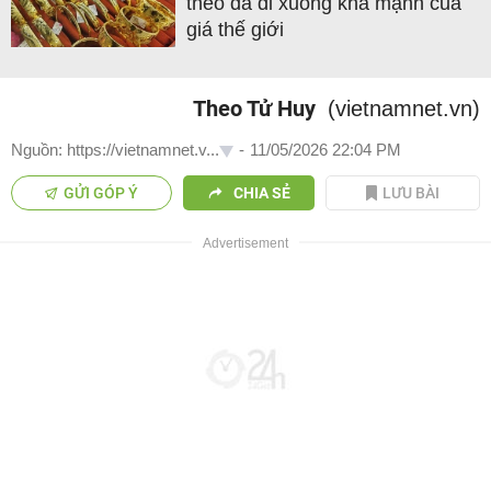
theo đà đi xuống khá mạnh của
giá thế giới
Theo Tử Huy
(vietnamnet.vn)
Nguồn: https://vietnamnet.v...
-
11/05/2026 22:04 PM
GỬI GÓP Ý
CHIA SẺ
LƯU BÀI