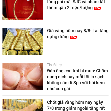
tăng phi mã, SJC và nhẫn đắt
thêm gần 2 triệu/lượng
Giá vàng hôm nay 8/8: Lại tăng
dựng đứng
Tin tài trợ
Đàn ông con trai bị mụn: Chấm
dung dịch này mỗi tối là sạch,
không cần đi Spa với bôi kem
như con gái
Chốt giá vàng hôm nay ngày
7/8 trong giảm ngoài tăng rất