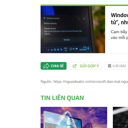
Window
tử", n
Cạm bẫy a
vào mỗi 
GỬI GÓP Ý
LƯU BÀI
CHIA SẺ
Nguồn: https://nguoiduatin.vn/microsoft-dan-mat-ng
TIN LIÊN QUAN