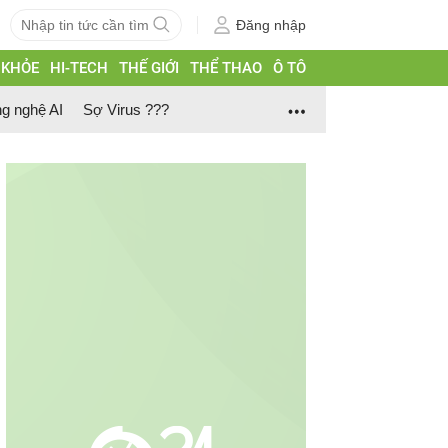
Đăng nhập
 KHỎE
HI-TECH
THẾ GIỚI
THỂ THAO
Ô TÔ
g nghệ AI
Sợ Virus ???