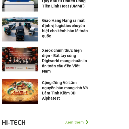
Quỹ đầu tư United Dòng
Tiền Linh Hoạt (UMMF)
Giao Hàng Nặng ra mắt
định vị logistics chuyên
biệt cho kênh bán lẻ toàn
quốc
Xerox chính thức hiện
diện - Bắt tay cùng
Digiworld mang chuẩn in
ấn toàn cầu đến Việt
Nam
Cộng đồng Võ Lâm
nguyên bản mong chờ Võ
Lâm Tình Kiếm 3D
Alphatest
HI-TECH
Xem thêm