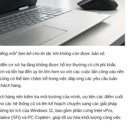
ếng mồi” béo bở cho tin tặc khi không còn được bảo vệ.
n đến cơ sở hạ tầng không được hỗ trợ thường có chi phí khắc
ơn và tổn hại đến uy tín lớn hơn so với các cuộc tấn công vào nền
ũ cũng có thể làm chậm trễ trong việc đáp ứng các yêu cầu tuân
khách hàng.
ch hàng nên kiểm tra môi trường của mình, ưu tiên các điểm cuối
cho các hệ thống cũ và lên kế hoạch chuyển sang các giải pháp
hững lợi ích của Windows 11, bao gồm phần cứng Intel vPro,
iative (SFI) và PC Copilot+, giúp tối ưu hóa khối lượng công việc