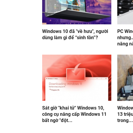
Windows 10 đã "về hưu", người
PC Win
dùng làm gì để “sinh tồn”?
nhưng…
năng n
Sát giờ "khai tử" Windows 10,
Window
công cụ nâng cấp Windows 11
13 triệ
bất ngờ "đột...
trong..