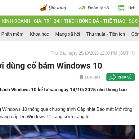
Đoán tỷ số
Lịch
KINH DOANH
GIẢI TRÍ
24H THÍCH BÓNG ĐÁ - THỂ THAO
SỨC
Phần mềm
Khoa học
Mạng xã hội
Thủ thuật - Tiện ích
Côn
Thứ Bảy, ngày 25/10/2025 12:00 PM (GMT+7)
ời dùng cố bám Windows 10
LƯU BÀI
CHIA SẺ
ều hành Windows 10 kể từ sau ngày 14/10/2025 như thông báo
ng Windows 10 thông qua chương trình Cập nhật Bảo mật Mở rộng
 nâng cấp lên Windows 11 càng sớm càng tốt.