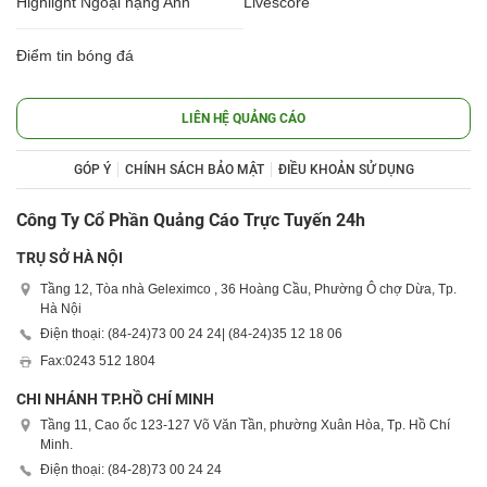
Highlight Ngoại hạng Anh
Livescore
Điểm tin bóng đá
LIÊN HỆ QUẢNG CÁO
GÓP Ý
CHÍNH SÁCH BẢO MẬT
ĐIỀU KHOẢN SỬ DỤNG
Công Ty Cổ Phần Quảng Cáo Trực Tuyến 24h
TRỤ SỞ HÀ NỘI
Tầng 12, Tòa nhà Geleximco , 36 Hoàng Cầu, Phường Ô chợ Dừa, Tp.
Hà Nội
Điện thoại: (84-24)
73 00 24 24
| (84-24)
35 12 18 06
Fax:
0243 512 1804
CHI NHÁNH TP.HỒ CHÍ MINH
Tầng 11, Cao ốc 123-127 Võ Văn Tần, phường Xuân Hòa, Tp. Hồ Chí
Minh.
Điện thoại: (84-28)
73 00 24 24