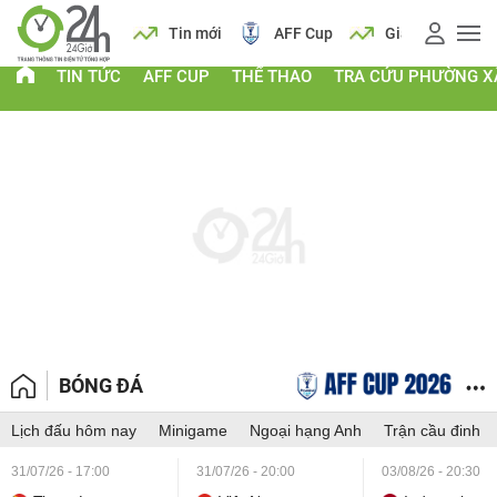
 vàng
Lịch
Tin mới
AFF Cup
Giá vàng
TIN TỨC
AFF CUP
THỂ THAO
TRA CỨU PHƯỜNG X
BÓNG ĐÁ
Lịch đấu hôm nay
Minigame
Ngoại hạng Anh
Trận cầu đinh
31/07/26 - 17:00
31/07/26 - 20:00
03/08/26 - 20:30