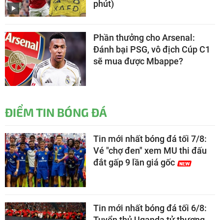
phút)
Phần thưởng cho Arsenal:
Đánh bại PSG, vô địch Cúp C1
sẽ mua được Mbappe?
ĐIỂM TIN BÓNG ĐÁ
Tin mới nhất bóng đá tối 7/8:
Vé "chợ đen" xem MU thi đấu
đắt gấp 9 lần giá gốc
Tin mới nhất bóng đá tối 6/8:
Tuyển thủ Uganda tử thương