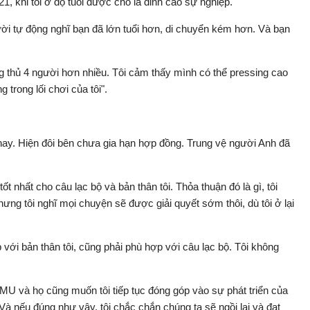
, khi tôi ở độ tuổi được cho là đỉnh cao sự nghiệp.
gười tự động nghĩ bạn đã lớn tuổi hơn, di chuyển kém hơn. Và bạn
àng thủ 4 người hơn nhiều. Tôi cảm thấy mình có thể pressing cao
trong lối chơi của tôi".
ay. Hiện đôi bên chưa gia hạn hợp đồng. Trung vệ người Anh đã
t nhất cho câu lạc bộ và bản thân tôi. Thỏa thuận đó là gì, tôi
hưng tôi nghĩ mọi chuyện sẽ được giải quyết sớm thôi, dù tôi ở lại
với bản thân tôi, cũng phải phù hợp với câu lạc bộ. Tôi không
i MU và họ cũng muốn tôi tiếp tục đóng góp vào sự phát triển của
. Và nếu đúng như vậy, tôi chắc chắn chúng ta sẽ ngồi lại và đạt