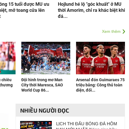
ồng 15 tuổi được MU ưu
Hojlund hé lộ "góc khuất" ở MU
biệt, mở toang cửa lên
thời Amorim, chỉ ra khác biệt khi
t
đá...
Xem thêm
u chiêu
Đội hình trong mơ Man
Arsenal đón Guimaraes 75
"thương
City thời Maresca, SAO
triệu bảng: Công thủ toàn
World Cup 86...
diện, đối...
NHIỀU NGƯỜI ĐỌC
LỊCH THI ĐẤU BÓNG ĐÁ HÔM