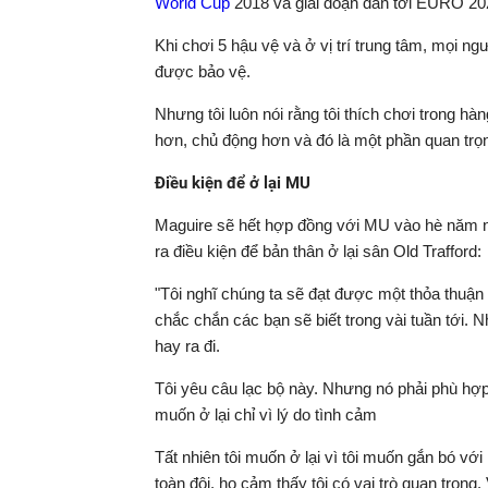
World Cup
2018 và giai đoạn dẫn tới EURO 2021
Khi chơi 5 hậu vệ và ở vị trí trung tâm, mọi n
được bảo vệ.
Nhưng tôi luôn nói rằng tôi thích chơi trong h
hơn, chủ động hơn và đó là một phần quan trọng 
Điều kiện để ở lại MU
Maguire sẽ hết hợp đồng với MU vào hè năm n
ra điều kiện để bản thân ở lại sân Old Trafford:
"Tôi nghĩ chúng ta sẽ đạt được một thỏa thuận tố
chắc chắn các bạn sẽ biết trong vài tuần tới. N
hay ra đi.
Tôi yêu câu lạc bộ này. Nhưng nó phải phù hợp 
muốn ở lại chỉ vì lý do tình cảm
Tất nhiên tôi muốn ở lại vì tôi muốn gắn bó vớ
toàn đội, họ cảm thấy tôi có vai trò quan trọng