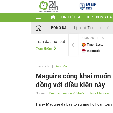
TIN TỨC
AFF CUP
BÓNG ĐÁ
Lịch thi đấu
Lịch hôm
BÓNG ĐÁ
31/07/26 - 17:00
Trận đấu nổi bật
Timor-Leste
Xem thêm
Indonesia
Trang chủ
Bóng đá
Maguire công khai muốn M
đồng với điều kiện này
Premier League 2026-27
Harry Maguire
Sự kiện:
Harry Maguire đã bày tỏ sự ủng hộ hoàn toàn 