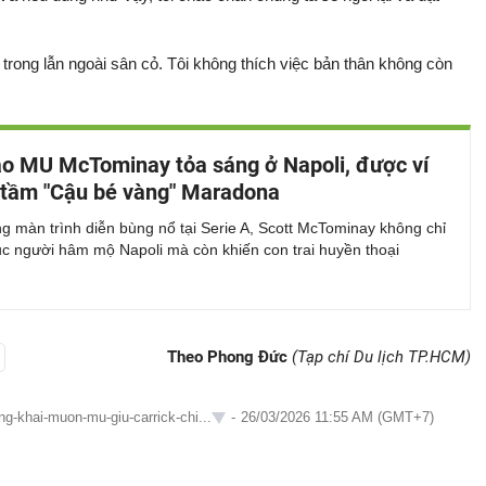
 trong lẫn ngoài sân cỏ. Tôi không thích việc bản thân không còn
o MU McTominay tỏa sáng ở Napoli, được ví
tầm "Cậu bé vàng" Maradona
 màn trình diễn bùng nổ tại Serie A, Scott McTominay không chỉ
ục người hâm mộ Napoli mà còn khiến con trai huyền thoại
Theo Phong Đức
(Tạp chí Du lịch TP.HCM)
ng-khai-muon-mu-giu-carrick-chi...
-
26/03/2026 11:55 AM (GMT+7)