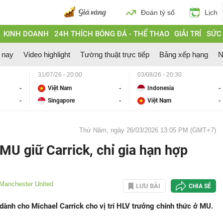
Đoán tỷ số
Lịch
KINH DOANH
24H THÍCH BÓNG ĐÁ - THỂ THAO
GIẢI TRÍ
SỨC
 nay
Video highlight
Tường thuật trực tiếp
Bảng xếp hạng
N
31/07/26 - 20:00
03/08/26 - 20:30
-
Việt Nam
-
Indonesia
-
-
Singapore
-
Việt Nam
-
Thứ Năm, ngày 26/03/2026 13:05 PM (GMT+7)
U giữ Carrick, chỉ gia hạn hợp
Manchester United
LƯU BÀI
CHIA SẺ
dành cho Michael Carrick cho vị trí HLV trưởng chính thức ở MU.