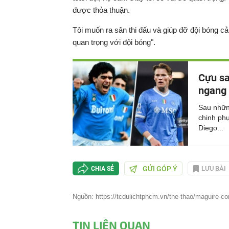
được thỏa thuận.
Tôi muốn ra sân thi đấu và giúp đỡ đội bóng cả
quan trọng với đội bóng".
Cựu sa
ngang 
Sau những
chinh ph
Diego...
GỬI GÓP Ý
LƯU BÀI
CHIA SẺ
Nguồn: https://tcdulichtphcm.vn/the-thao/maguire-co
TIN LIÊN QUAN