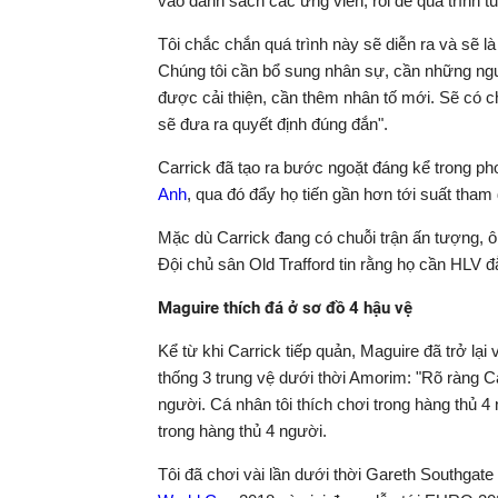
vào danh sách các ứng viên, rồi để quá trình t
Tôi chắc chắn quá trình này sẽ diễn ra và sẽ l
Chúng tôi cần bổ sung nhân sự, cần những người
được cải thiện, cần thêm nhân tố mới. Sẽ có ch
sẽ đưa ra quyết định đúng đắn".
Carrick đã tạo ra bước ngoặt đáng kể trong ph
Anh
, qua đó đẩy họ tiến gần hơn tới suất th
Mặc dù Carrick đang có chuỗi trận ấn tượng,
Đội chủ sân Old Trafford tin rằng họ cần HLV 
Maguire thích đá ở sơ đồ 4 hậu vệ
Kể từ khi Carrick tiếp quản, Maguire đã trở lại 
thống 3 trung vệ dưới thời Amorim: "Rõ ràng C
người. Cá nhân tôi thích chơi trong hàng thủ 4 
trong hàng thủ 4 người.
Tôi đã chơi vài lần dưới thời Gareth Southgate 