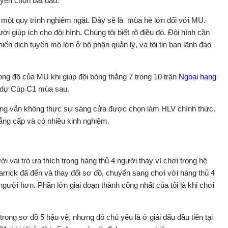
uyển chọn bắt đầu.
à một quy trình nghiêm ngặt. Đây sẽ là mùa hè lớn đối với MU.
 giúp ích cho đội hình. Chúng tôi biết rõ điều đó. Đội hình cần
iến dịch tuyển mộ lớn ở bộ phận quản lý, và tôi tin ban lãnh đạo
ong độ của MU khi giúp đội bóng thắng 7 trong 10 trận
Ngoại hạng
am dự Cúp C1 mùa sau.
 ông vẫn không thực sự sáng cửa được chọn làm HLV chính thức.
đẳng cấp và có nhiều kinh nghiệm.
với vai trò ưa thích trong hàng thủ 4 người thay vì chơi trong hệ
arrick đã đến và thay đổi sơ đồ, chuyển sang chơi với hàng thủ 4
người hơn. Phần lớn giai đoạn thành công nhất của tôi là khi chơi
trong sơ đồ 5 hậu vệ, nhưng đó chủ yếu là ở giải đấu đầu tiên tại