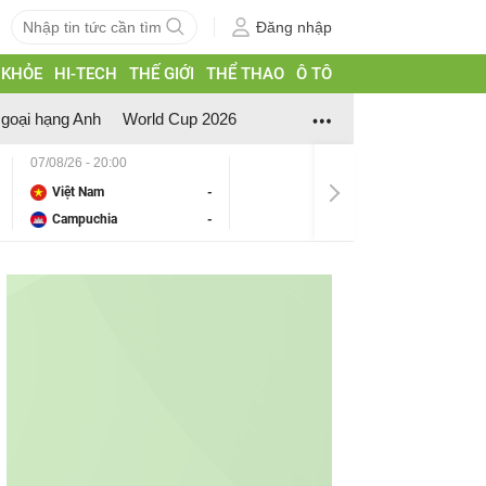
Đăng nhập
 KHỎE
HI-TECH
THẾ GIỚI
THỂ THAO
Ô TÔ
goại hạng Anh
World Cup 2026
07/08/26 - 20:00
Việt Nam
-
Campuchia
-