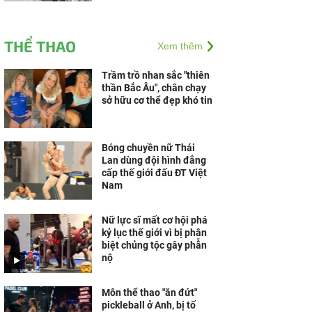
THỂ THAO
Xem thêm
Trầm trồ nhan sắc "thiên
thần Bắc Âu", chân chạy
sở hữu cơ thể đẹp khó tin
Bóng chuyền nữ Thái
Lan dùng đội hình đẳng
cấp thế giới đấu ĐT Việt
Nam
Nữ lực sĩ mất cơ hội phá
kỷ lục thế giới vì bị phân
biệt chủng tộc gây phẫn
nộ
Môn thể thao "ăn đứt"
pickleball ở Anh, bị tố