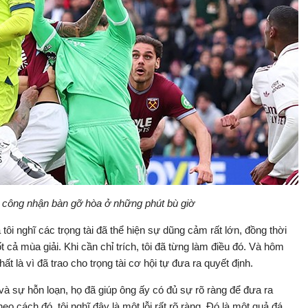
ông nhận bàn gỡ hòa ở những phút bù giờ
 tôi nghĩ các trọng tài đã thể hiện sự dũng cảm rất lớn, đồng thời
 cả mùa giải. Khi cần chỉ trích, tôi đã từng làm điều đó. Và hôm
hất là vì đã trao cho trọng tài cơ hội tự đưa ra quyết định.
và sự hỗn loạn, họ đã giúp ông ấy có đủ sự rõ ràng để đưa ra
eo cách đó, tôi nghĩ đây là một lỗi rất rõ ràng. Đó là một quả đá