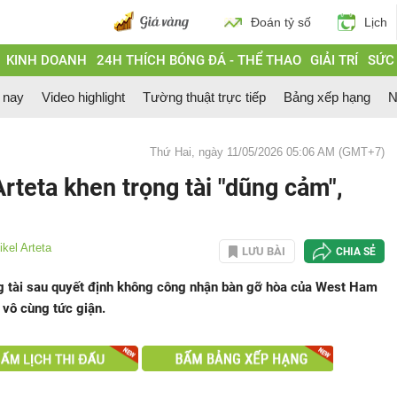
Đoán tỷ số
Lịch
KINH DOANH
24H THÍCH BÓNG ĐÁ - THỂ THAO
GIẢI TRÍ
SỨC
 nay
Video highlight
Tường thuật trực tiếp
Bảng xếp hạng
N
Thứ Hai, ngày 11/05/2026 05:06 AM (GMT+7)
rteta khen trọng tài "dũng cảm",
kel Arteta
LƯU BÀI
CHIA SẺ
ọng tài sau quyết định không công nhận bàn gỡ hòa của West Ham
 vô cùng tức giận.