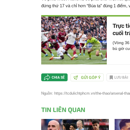
đứng thứ 17 và chỉ hơn “Búa tạ” đúng 1 điểm, 
Trực t
cuối t
(Vòng 36
bù giờ cu
GỬI GÓP Ý
LƯU BÀI
CHIA SẺ
Nguồn: https://tcdulichtphcm.vn/the-thao/arsenal-than
TIN LIÊN QUAN