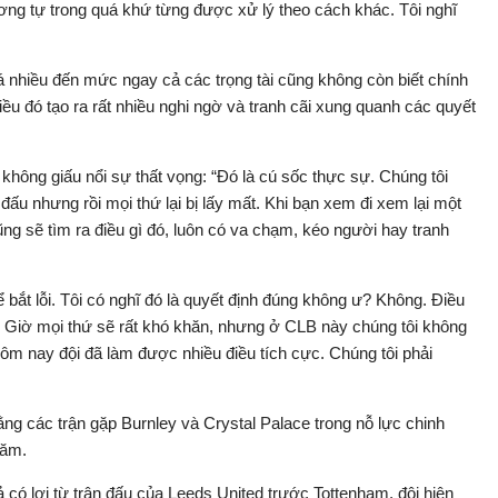
ương tự trong quá khứ từng được xử lý theo cách khác. Tôi nghĩ
uá nhiều đến mức ngay cả các trọng tài cũng không còn biết chính
iều đó tạo ra rất nhiều nghi ngờ và tranh cãi xung quanh các quyết
ông giấu nổi sự thất vọng: “Đó là cú sốc thực sự. Chúng tôi
n đấu nhưng rồi mọi thứ lại bị lấy mất. Khi bạn xem đi xem lại một
cũng sẽ tìm ra điều gì đó, luôn có va chạm, kéo người hay tranh
ể bắt lỗi. Tôi có nghĩ đó là quyết định đúng không ư? Không. Điều
án. Giờ mọi thứ sẽ rất khó khăn, nhưng ở CLB này chúng tôi không
hôm nay đội đã làm được nhiều điều tích cực. Chúng tôi phải
ằng các trận gặp Burnley và Crystal Palace trong nỗ lực chinh
năm.
có lợi từ trận đấu của Leeds United trước Tottenham, đội hiện