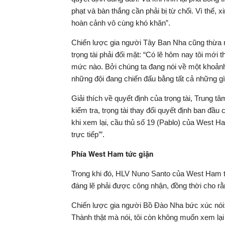
phạt và bàn thắng cần phải bị từ chối. Vì thế, 
hoàn cảnh vô cùng khó khăn”.
Chiến lược gia người Tây Ban Nha cũng thừa n
trọng tài phải đối mặt: “Có lẽ hôm nay tôi mới 
mức nào. Bởi chúng ta đang nói về một khoảnh 
những đội đang chiến đấu bằng tất cả những gì
Giải thích về quyết định của trọng tài, Trung t
kiểm tra, trọng tài thay đổi quyết định ban đầ
khi xem lại, cầu thủ số 19 (Pablo) của West H
trực tiếp’”.
Phía West Ham tức giận
Trong khi đó, HLV Nuno Santo của West Ham tỏ
đáng lẽ phải được công nhận, đồng thời cho rằn
Chiến lược gia người Bồ Đào Nha bức xúc nói: “
Thành thật mà nói, tôi còn không muốn xem lại