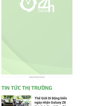
Advertisement
TIN TỨC THỊ TRƯỜNG
Thế Giới Di Động biến
ngày nhận Galaxy Z8