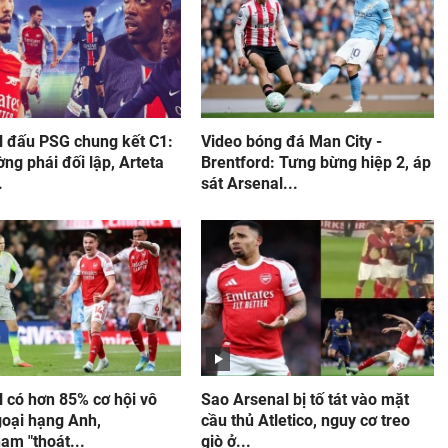
l đấu PSG chung kết C1:
Video bóng đá Man City -
ờng phái đối lập, Arteta
Brentford: Tưng bừng hiệp 2, áp
.
sát Arsenal...
 có hơn 85% cơ hội vô
Sao Arsenal bị tố tát vào mặt
goại hạng Anh,
cầu thủ Atletico, nguy cơ treo
am "thoát...
giò ở...