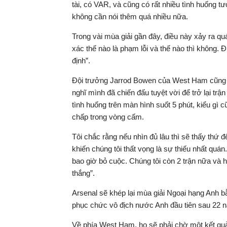
tài, có VAR, và cũng có rất nhiều tình huống t
không cần nói thêm quá nhiều nữa.
Trong vài mùa giải gần đây, điều này xảy ra q
xác thế nào là phạm lỗi và thế nào thì không. Đ
định”.
Đội trưởng Jarrod Bowen của West Ham cũng kh
nghĩ mình đã chiến đấu tuyệt vời để trở lại trậ
tình huống trên màn hình suốt 5 phút, kiểu gì 
chấp trong vòng cấm.
Tôi chắc rằng nếu nhìn đủ lâu thì sẽ thấy thứ đ
khiến chúng tôi thất vọng là sự thiếu nhất qu
bao giờ bỏ cuộc. Chúng tôi còn 2 trận nữa và 
thắng”.
Arsenal sẽ khép lại mùa giải Ngoại hạng Anh b
phục chức vô địch nước Anh đầu tiên sau 22 
Về phía West Ham, họ sẽ phải chờ một kết quả 