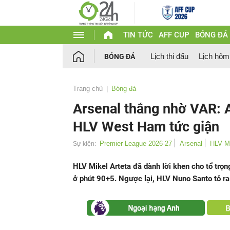
TIN TỨC
AFF CUP
BÓNG ĐÁ
Lịch thi đấu
Lịch hôm
BÓNG ĐÁ
Trang chủ
Bóng đá
Arsenal thắng nhờ VAR: A
HLV West Ham tức giận
Premier League 2026-27
Arsenal
HLV Mi
Sự kiện:
HLV Mikel Arteta đã dành lời khen cho tổ tr
ở phút 90+5. Ngược lại, HLV Nuno Santo tỏ ra