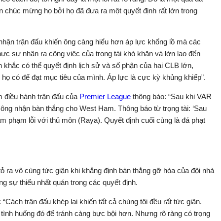
xin chúc mừng họ bởi họ đã đưa ra một quyết định rất lớn trong
hận trận đấu khiến ông càng hiểu hơn áp lực khổng lồ mà các
thực sự nhận ra công việc của trọng tài khó khăn và lớn lao đến
khắc có thể quyết định lịch sử và số phận của hai CLB lớn,
 họ có để đạt mục tiêu của mình. Áp lực là cực kỳ khủng khiếp”.
âm điều hành trận đấu của
Premier League
thông báo: “Sau khi VAR
u công nhận bàn thắng cho West Ham. Thông báo từ trọng tài: ‘Sau
am phạm lỗi với thủ môn (Raya). Quyết định cuối cùng là đá phạt
 ra vô cùng tức giận khi khẳng định bàn thắng gỡ hòa của đội nhà
g sự thiếu nhất quán trong các quyết định.
Cách trận đấu khép lại khiến tất cả chúng tôi đều rất tức giận.
 tình huống đó để tránh càng bực bội hơn. Nhưng rõ ràng có trọng