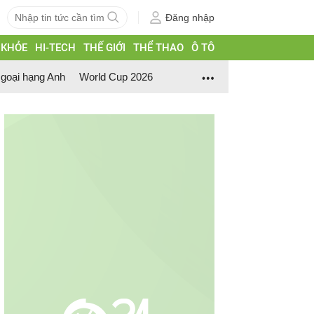
Đăng nhập
 KHỎE
HI-TECH
THẾ GIỚI
THỂ THAO
Ô TÔ
goại hạng Anh
World Cup 2026