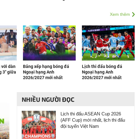
Xem thêm
 với dàn
Bảng xếp hạng bóng đá
Lịch thi đấu bóng đá
g 3" giữa
Ngoại hạng Anh
Ngoại hạng Anh
2026/2027 mới nhất
2026/2027 mới nhất
NHIỀU NGƯỜI ĐỌC
Lịch thi đấu ASEAN Cup 2026
(AFF Cup) mới nhất, lịch thi đấu
đội tuyển Việt Nam