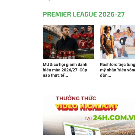
PREMIER LEAGUE 2026-27
MU & cơ hội giành danh
Rashford tiệc tùng
hiệu mùa 2026/27: Cúp
mỹ nhân "siêu vòn
nào thực tế...
đồn...