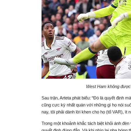
West Ham không được c
Sau trận, Arteta phát biểu: “Đó là quyết định mà
cũng cực kỳ nhất quán với những gì họ nói suốt
nay, tôi phải dành lời khen cho họ (tổ VAR), ít n
Trong một khoảnh khắc tách biệt khỏi ánh đèn 
quyết định đúng đắn. Và khi nhìn lại pha bóng th