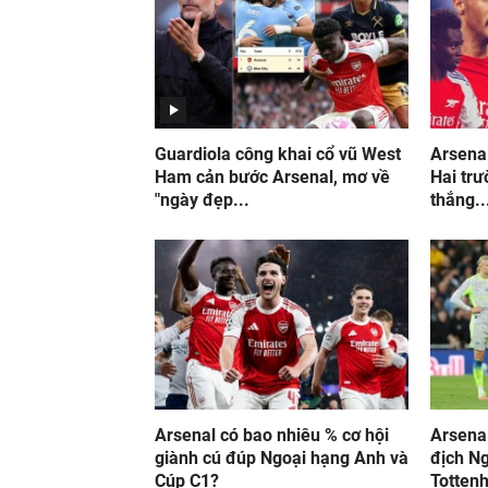
Guardiola công khai cổ vũ West
Arsena
Ham cản bước Arsenal, mơ về
Hai trư
"ngày đẹp...
thắng..
Arsenal có bao nhiêu % cơ hội
Arsenal
giành cú đúp Ngoại hạng Anh và
địch N
Cúp C1?
Tottenh