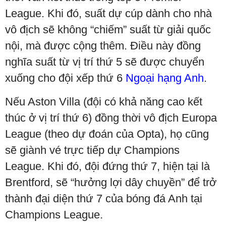
League. Khi đó, suất dự cúp dành cho nhà
vô địch sẽ không “chiếm” suất từ giải quốc
nội, mà được cộng thêm. Điều này đồng
nghĩa suất từ vị trí thứ 5 sẽ được chuyển
xuống cho đội xếp thứ 6
Ngoại hạng Anh
.
Nếu Aston Villa (đội có khả năng cao kết
thúc ở vị trí thứ 6) đồng thời vô địch Europa
League (theo dự đoán của Opta), họ cũng
sẽ giành vé trực tiếp dự Champions
League. Khi đó, đội đứng thứ 7, hiện tại là
Brentford, sẽ “hưởng lợi dây chuyền” để trở
thành đại diện thứ 7 của bóng đá Anh tại
Champions League.