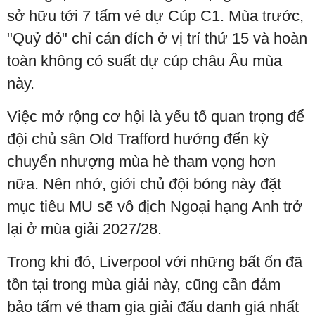
sở hữu tới 7 tấm vé dự Cúp C1. Mùa trước,
"Quỷ đỏ" chỉ cán đích ở vị trí thứ 15 và hoàn
toàn không có suất dự cúp châu Âu mùa
này.
Việc mở rộng cơ hội là yếu tố quan trọng để
đội chủ sân Old Trafford hướng đến kỳ
chuyển nhượng mùa hè tham vọng hơn
nữa. Nên nhớ, giới chủ đội bóng này đặt
mục tiêu MU sẽ vô địch Ngoại hạng Anh trở
lại ở mùa giải 2027/28.
Trong khi đó, Liverpool với những bất ổn đã
tồn tại trong mùa giải này, cũng cần đảm
bảo tấm vé tham gia giải đấu danh giá nhất