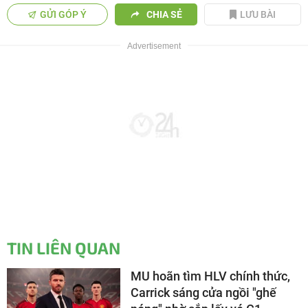
GỬI GÓP Ý
CHIA SẺ
LƯU BÀI
TIN LIÊN QUAN
MU hoãn tìm HLV chính thức,
Carrick sáng cửa ngồi "ghế