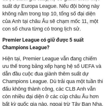
suất dự Europa League. Nếu đội bóng này
không nằm trong top 10, tổng số đại diện
của Anh tại châu Âu sẽ chạm mốc 11, một
con số chưa từng có trong lịch sử.
Premier League có giữ được 5 suất
Champions League?
Hiện tại, Premier League vẫn đang chiếm
ưu thế trong bảng xếp hạng hệ số UEFA và
dẫn đầu cuộc đua giành thêm suất dự
Champions League. Dù trải qua một tuần thi
đấu không thành công, các CLB Anh vẫn
còn nhiều đại diện ở các cúp châu Âu hơn
bất kỳ quốc gia nào, ngoại trừ Tây Ban Nha.