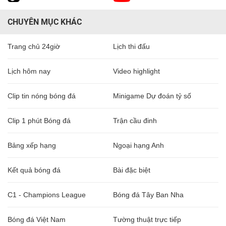
CHUYÊN MỤC KHÁC
Trang chủ 24giờ
Lịch thi đấu
Lịch hôm nay
Video highlight
Clip tin nóng bóng đá
Minigame Dự đoán tỷ số
Clip 1 phút Bóng đá
Trận cầu đinh
Bảng xếp hạng
Ngoại hạng Anh
Kết quả bóng đá
Bài đặc biệt
C1 - Champions League
Bóng đá Tây Ban Nha
Bóng đá Việt Nam
Tường thuật trực tiếp