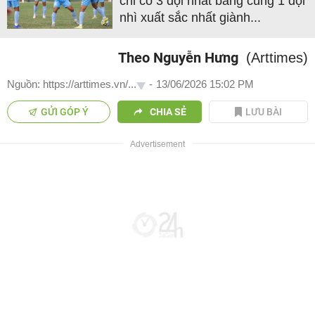
chỉ có 3 đội nhất bảng cùng 1 đội
nhì xuất sắc nhất giành...
Theo Nguyễn Hưng
(Arttimes)
Nguồn: https://arttimes.vn/...
-
13/06/2026 15:02 PM
GỬI GÓP Ý
CHIA SẺ
LƯU BÀI