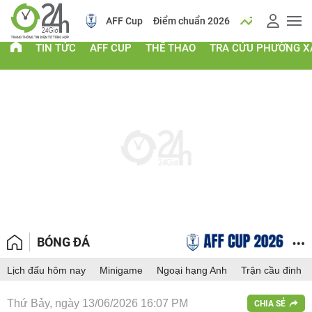
ch
Tin mới
AFF Cup
Điểm chuẩn 2026
Giá vàng
TIN TỨC
AFF CUP
THỂ THAO
TRA CỨU PHƯỜNG X
BÓNG ĐÁ
Lịch đấu hôm nay
Minigame
Ngoại hạng Anh
Trận cầu đinh
Thứ Bảy, ngày 13/06/2026 16:07 PM
CHIA SẺ