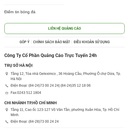
Điểm tin bóng đá
LIÊN HỆ QUẢNG CÁO
GÓP Ý
CHÍNH SÁCH BẢO MẬT
ĐIỀU KHOẢN SỬ DỤNG
Công Ty Cổ Phần Quảng Cáo Trực Tuyến 24h
TRỤ SỞ HÀ NỘI
Tầng 12, Tòa nhà Geleximco , 36 Hoàng Cầu, Phường Ô chợ Dừa, Tp.
Hà Nội
Điện thoại: (84-24)
73 00 24 24
| (84-24)
35 12 18 06
Fax:
0243 512 1804
CHI NHÁNH TP.HỒ CHÍ MINH
Tầng 11, Cao ốc 123-127 Võ Văn Tần, phường Xuân Hòa, Tp. Hồ Chí
Minh.
Điện thoại: (84-28)
73 00 24 24