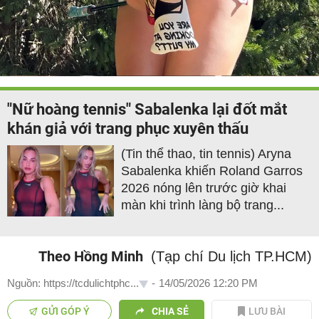
"Nữ hoàng tennis" Sabalenka lại đốt mắt
khán giả với trang phục xuyên thấu
(Tin thể thao, tin tennis) Aryna
Sabalenka khiến Roland Garros
2026 nóng lên trước giờ khai
màn khi trình làng bộ trang...
Theo Hồng Minh
(Tạp chí Du lịch TP.HCM)
Nguồn: https://tcdulichtphc...
-
14/05/2026 12:20 PM
GỬI GÓP Ý
CHIA SẺ
LƯU BÀI