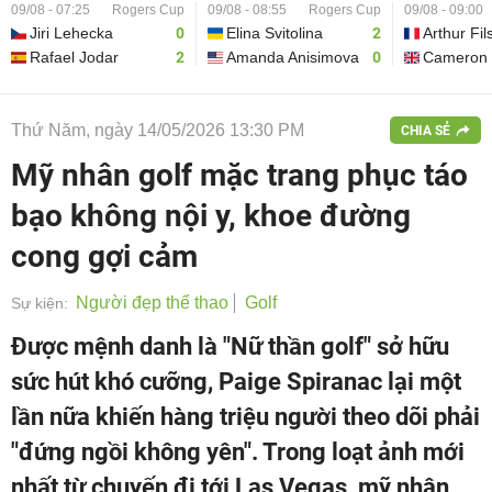
09/08 - 07:25
Rogers Cup
09/08 - 08:55
Rogers Cup
09/08 - 09:00
Jiri Lehecka
0
Elina Svitolina
2
Arthur Fil
Rafael Jodar
2
Amanda Anisimova
0
Cameron 
Thứ Năm, ngày 14/05/2026 13:30 PM
CHIA SẺ
Mỹ nhân golf mặc trang phục táo
bạo không nội y, khoe đường
cong gợi cảm
Người đẹp thể thao
Golf
Sự kiện:
Được mệnh danh là "Nữ thần golf" sở hữu
sức hút khó cưỡng, Paige Spiranac lại một
lần nữa khiến hàng triệu người theo dõi phải
"đứng ngồi không yên". Trong loạt ảnh mới
nhất từ chuyến đi tới Las Vegas, mỹ nhân