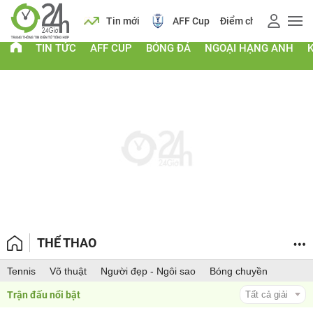
 vàng
Lịch
Tin mới
AFF Cup
Điểm chuẩn 2026
TIN TỨC
AFF CUP
BÓNG ĐÁ
NGOẠI HẠNG ANH
THỂ THAO
Tennis
Võ thuật
Người đẹp - Ngôi sao
Bóng chuyền
Trận đấu nổi bật 
Tất cả giải