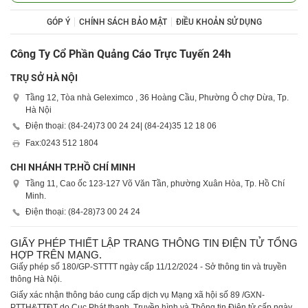
GÓP Ý
CHÍNH SÁCH BẢO MẬT
ĐIỀU KHOẢN SỬ DỤNG
Công Ty Cổ Phần Quảng Cáo Trực Tuyến 24h
TRỤ SỞ HÀ NỘI
Tầng 12, Tòa nhà Geleximco , 36 Hoàng Cầu, Phường Ô chợ Dừa, Tp.
Hà Nội
Điện thoại: (84-24)
73 00 24 24
| (84-24)
35 12 18 06
Fax:
0243 512 1804
CHI NHÁNH TP.HỒ CHÍ MINH
Tầng 11, Cao ốc 123-127 Võ Văn Tần, phường Xuân Hòa, Tp. Hồ Chí
Minh.
Điện thoại: (84-28)
73 00 24 24
GIẤY PHÉP THIẾT LẬP TRANG THÔNG TIN ĐIỆN TỬ TỔNG
HỢP TRÊN MẠNG.
Giấy phép số 180/GP-STTTT ngày cấp 11/12/2024 - Sở thông tin và truyền
thông Hà Nội.
Giấy xác nhận thông báo cung cấp dịch vụ Mạng xã hội số 89 /GXN-
PTTH&TTĐT do Cục Phát thanh, Truyền hình và Thông tin Điện tử cấp ngày