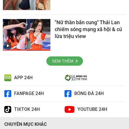
"Nữ thần bắn cung" Thái Lan
chiếm sóng mạng xã hội & cú
lừa triệu view
XEM THÊM
APP 24H
FANPAGE 24H
BÓNG ĐÁ 24H
TIKTOK 24H
YOUTUBE 24H
CHUYÊN MỤC KHÁC