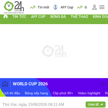
 vàng
Lịch
Tin mới
AFF Cup
Giá vàng
TIN TỨC
AFF CUP
BÓNG ĐÁ
THỂ THAO
KINH D
WORLD CUP 2026
Lịch thi đấu
Bảng xếp hạng
Clip phút 90+
Video highlight
K
Thứ Hai, ngày 15/06/2026 06:11 AM
CHIA SẺ