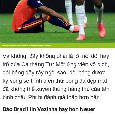
Và không, đây không phải là lời nói dối hay
trò đùa Cá tháng Tư: Một ứng viên vô địch,
đội bóng đầy rẫy ngôi sao, đội bóng được
kỳ vọng sẽ trình diễn thứ bóng đá đẹp mắt,
đã không thể xuyên thủng hàng thủ của tân
binh châu Phi bị đánh giá thấp hơn hẳn".
Báo Brazil tin Vozinha hay hơn Neuer