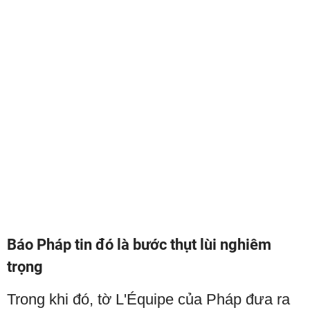
Báo Pháp tin đó là bước thụt lùi nghiêm
trọng
Trong khi đó, tờ L'Équipe của Pháp đưa ra