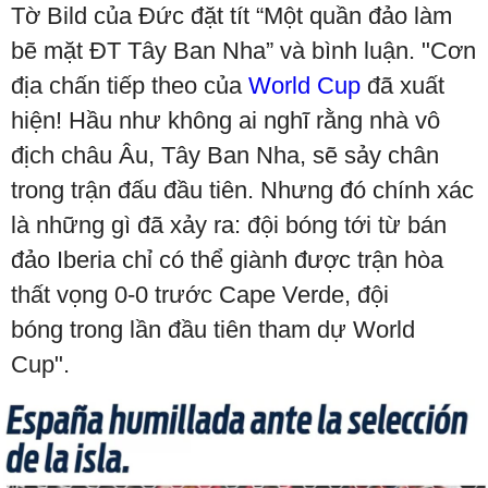
Tờ Bild của Đức đặt tít “Một quần đảo làm
bẽ mặt ĐT Tây Ban Nha” và bình luận. "Cơn
địa chấn tiếp theo của
World Cup
đã xuất
hiện! Hầu như không ai nghĩ rằng nhà vô
địch châu Âu, Tây Ban Nha, sẽ sảy chân
trong trận đấu đầu tiên. Nhưng đó chính xác
là những gì đã xảy ra: đội bóng tới từ bán
đảo Iberia chỉ có thể giành được trận hòa
thất vọng 0-0 trước Cape Verde, đội
bóng trong lần đầu tiên tham dự World
Cup".