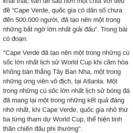
khai thác vấn đề sâu hơn một chút với tiêu
đề “Cape Verde, quốc gia có dân số chưa
đến 500.000 người, đã tạo nên một trong
những bất ngờ lớn nhất giải đấu”. Trong bài
có đoạn:
"Cape Verde đã tạo nên một trong những cú
sốc lớn nhất lịch sử World Cup khi cầm hòa
không bàn thắng Tây Ban Nha, một trong
những ứng viên vô địch, tại Atlanta. Một
trong những cú sốc lớn nhất lịch sử bóng đá
đã mang lại một trong những kết quả đáng
nhớ nhất, khi Cape Verde, quốc gia nhỏ thứ
ba từng tham dự World Cup, thể hiện tinh
thần chiến đấu phi thường".