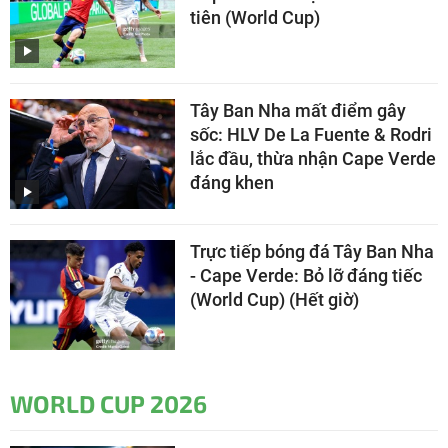
tiên (World Cup)
Tây Ban Nha mất điểm gây
sốc: HLV De La Fuente & Rodri
lắc đầu, thừa nhận Cape Verde
đáng khen
Trực tiếp bóng đá Tây Ban Nha
- Cape Verde: Bỏ lỡ đáng tiếc
(World Cup) (Hết giờ)
WORLD CUP 2026