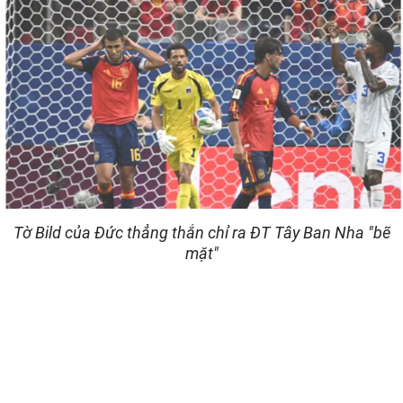
Tờ Bild của Đức thẳng thắn chỉ ra ĐT Tây Ban Nha "bẽ
mặt"