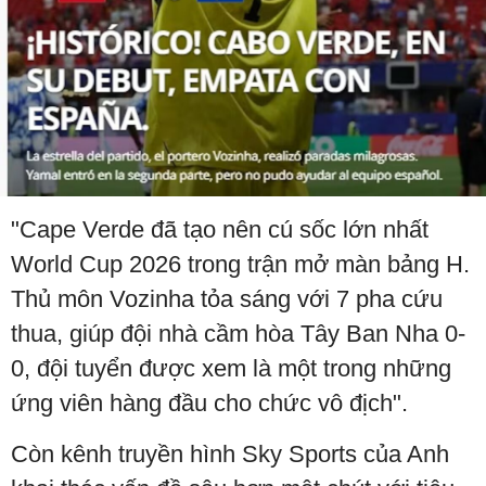
"Cape Verde đã tạo nên cú sốc lớn nhất
World Cup 2026 trong trận mở màn bảng H.
Thủ môn Vozinha tỏa sáng với 7 pha cứu
thua, giúp đội nhà cầm hòa Tây Ban Nha 0-
0, đội tuyển được xem là một trong những
ứng viên hàng đầu cho chức vô địch".
Còn kênh truyền hình Sky Sports của Anh