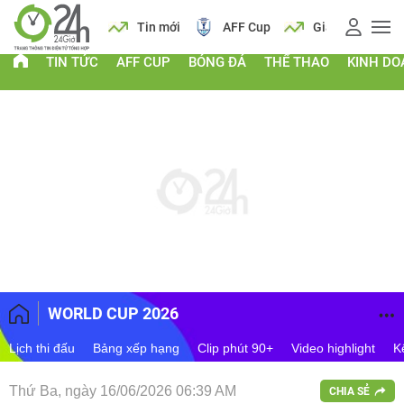
 vàng
Lịch
Tin mới
AFF Cup
Giá vàng
TIN TỨC
AFF CUP
BÓNG ĐÁ
THỂ THAO
KINH D
WORLD CUP 2026
Lịch thi đấu
Bảng xếp hạng
Clip phút 90+
Video highlight
K
Thứ Ba, ngày 16/06/2026 06:39 AM
CHIA SẺ