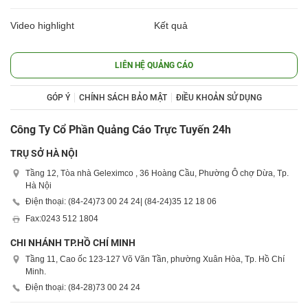
Video highlight
Kết quả
LIÊN HỆ QUẢNG CÁO
GÓP Ý
CHÍNH SÁCH BẢO MẬT
ĐIỀU KHOẢN SỬ DỤNG
Công Ty Cổ Phần Quảng Cáo Trực Tuyến 24h
TRỤ SỞ HÀ NỘI
Tầng 12, Tòa nhà Geleximco , 36 Hoàng Cầu, Phường Ô chợ Dừa, Tp.
Hà Nội
Điện thoại: (84-24)
73 00 24 24
| (84-24)
35 12 18 06
Fax:
0243 512 1804
CHI NHÁNH TP.HỒ CHÍ MINH
Tầng 11, Cao ốc 123-127 Võ Văn Tần, phường Xuân Hòa, Tp. Hồ Chí
Minh.
Điện thoại: (84-28)
73 00 24 24