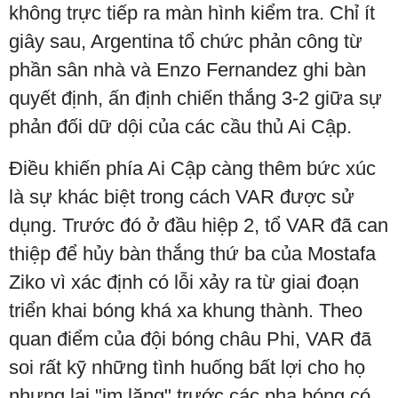
không trực tiếp ra màn hình kiểm tra. Chỉ ít
giây sau, Argentina tổ chức phản công từ
phần sân nhà và Enzo Fernandez ghi bàn
quyết định, ấn định chiến thắng 3-2 giữa sự
phản đối dữ dội của các cầu thủ Ai Cập.
Điều khiến phía Ai Cập càng thêm bức xúc
là sự khác biệt trong cách VAR được sử
dụng. Trước đó ở đầu hiệp 2, tổ VAR đã can
thiệp để hủy bàn thắng thứ ba của Mostafa
Ziko vì xác định có lỗi xảy ra từ giai đoạn
triển khai bóng khá xa khung thành. Theo
quan điểm của đội bóng châu Phi, VAR đã
soi rất kỹ những tình huống bất lợi cho họ
nhưng lại "im lặng" trước các pha bóng có