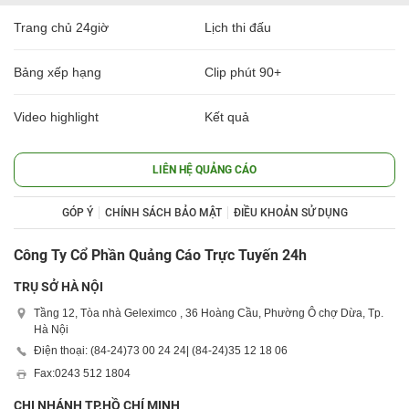
Trang chủ 24giờ
Lịch thi đấu
Bảng xếp hạng
Clip phút 90+
Video highlight
Kết quả
LIÊN HỆ QUẢNG CÁO
GÓP Ý
CHÍNH SÁCH BẢO MẬT
ĐIỀU KHOẢN SỬ DỤNG
Công Ty Cổ Phần Quảng Cáo Trực Tuyến 24h
TRỤ SỞ HÀ NỘI
Tầng 12, Tòa nhà Geleximco , 36 Hoàng Cầu, Phường Ô chợ Dừa, Tp.
Hà Nội
Điện thoại: (84-24)
73 00 24 24
| (84-24)
35 12 18 06
Fax:
0243 512 1804
CHI NHÁNH TP.HỒ CHÍ MINH