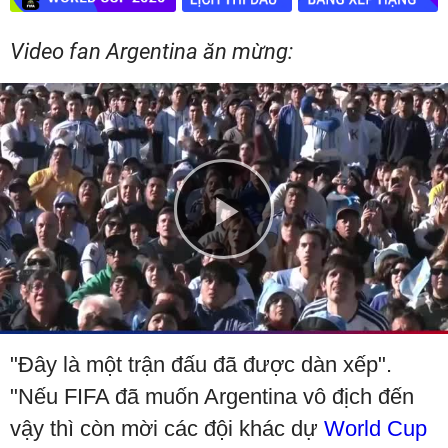
Video fan Argentina ăn mừng:
Play
Video
"Đây là một trận đấu đã được dàn xếp".
"Nếu FIFA đã muốn Argentina vô địch đến
vậy thì còn mời các đội khác dự
World Cup