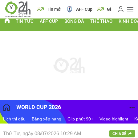
 vàng
Lịch
Tin mới
AFF Cup
Giá vàng
TIN TỨC
AFF CUP
BÓNG ĐÁ
THỂ THAO
KINH D
WORLD CUP 2026
Lịch thi đấu
Bảng xếp hạng
Clip phút 90+
Video highlight
K
Thứ Tư, ngày 08/07/2026 10:29 AM
CHIA SẺ