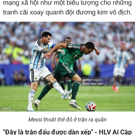
mạng xã hội như một biểu tượng cho những
tranh cãi xoay quanh đội đương kim vô địch.
Messi thoát thẻ đỏ ở trận ra quân
"Đây là trận đấu được dàn xếp" - HLV Ai Cập