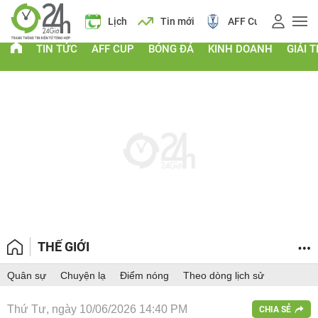
Giá vàng
Lịch
Tin mới
AFF Cup
Giá
TIN TỨC
AFF CUP
BÓNG ĐÁ
KINH DOANH
GIẢI T
THẾ GIỚI
Quân sự
Chuyện lạ
Điểm nóng
Theo dòng lịch sử
Thứ Tư, ngày 10/06/2026 14:40 PM
CHIA SẺ