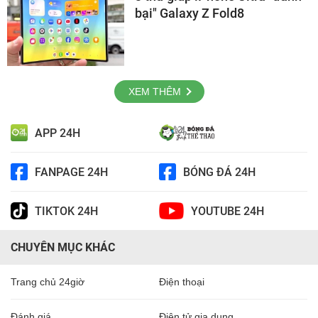
bại" Galaxy Z Fold8
XEM THÊM
APP 24H
FANPAGE 24H
BÓNG ĐÁ 24H
TIKTOK 24H
YOUTUBE 24H
CHUYÊN MỤC KHÁC
Trang chủ 24giờ
Điện thoại
Đánh giá
Điện tử gia dụng