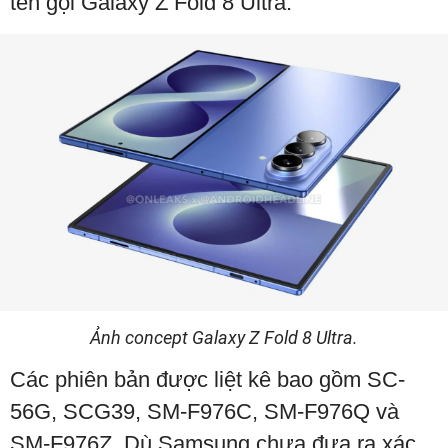
tên gọi Galaxy Z Fold 8 Ultra.
Ảnh concept Galaxy Z Fold 8 Ultra.
Các phiên bản được liệt kê bao gồm SC-
56G, SCG39, SM-F976C, SM-F976Q và
SM-F976Z. Dù Samsung chưa đưa ra xác