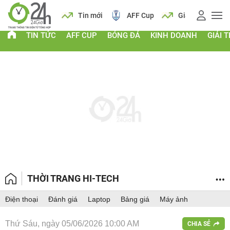
 vàng
Lịch
Tin mới
AFF Cup
Giá vàng
TIN TỨC
AFF CUP
BÓNG ĐÁ
KINH DOANH
GIẢI T
THỜI TRANG HI-TECH
Điện thoại
Đánh giá
Laptop
Bảng giá
Máy ảnh
Thứ Sáu, ngày 05/06/2026 10:00 AM
CHIA SẺ