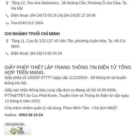
Tầng 12, Tòa nhà Geleximco , 36 Hoàng Cầu, Phường Ô chợ Dừa, Tp.
Hà Nội
Điện thoại: (84-24)
73 00 24 24
| (84-24)
35 12 18 06
Fax:
0243 512 1804
CHI NHÁNH TP.HỒ CHÍ MINH
Tầng 11, Cao ốc 123-127 Võ Văn Tần, phường Xuân Hòa, Tp. Hồ Chí
Minh.
Điện thoại: (84-28)
73 00 24 24
GIẤY PHÉP THIẾT LẬP TRANG THÔNG TIN ĐIỆN TỬ TỔNG
HỢP TRÊN MẠNG.
Giấy phép số 180/GP-STTTT ngày cấp 11/12/2024 - Sở thông tin và truyền
thông Hà Nội.
Giấy xác nhận thông báo cung cấp dịch vụ Mạng xã hội số 89 /GXN-
PTTH&TTĐT do Cục Phát thanh, Truyền hình và Thông tin Điện tử cấp ngày
13 tháng 6 năm 2025.
Chịu trách nhiệm quản lý nội dung: Phan Minh Tâm - Chủ tịch HĐQT.
Hotline:
0965 08 24 24