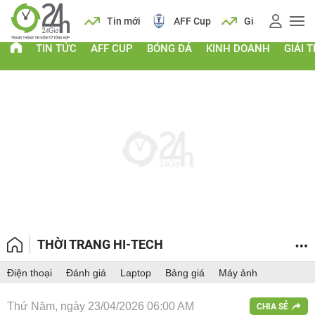
 vàng
Lịch
Tin mới
AFF Cup
Giá vàng
TIN TỨC
AFF CUP
BÓNG ĐÁ
KINH DOANH
GIẢI T
THỜI TRANG HI-TECH
Điện thoại
Đánh giá
Laptop
Bảng giá
Máy ảnh
Thứ Năm, ngày 23/04/2026 06:00 AM
CHIA SẺ