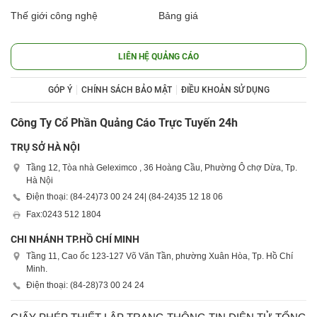
Thế giới công nghệ
Bảng giá
LIÊN HỆ QUẢNG CÁO
GÓP Ý
CHÍNH SÁCH BẢO MẬT
ĐIỀU KHOẢN SỬ DỤNG
Công Ty Cổ Phần Quảng Cáo Trực Tuyến 24h
TRỤ SỞ HÀ NỘI
Tầng 12, Tòa nhà Geleximco , 36 Hoàng Cầu, Phường Ô chợ Dừa, Tp.
Hà Nội
Điện thoại: (84-24)
73 00 24 24
| (84-24)
35 12 18 06
Fax:
0243 512 1804
CHI NHÁNH TP.HỒ CHÍ MINH
Tầng 11, Cao ốc 123-127 Võ Văn Tần, phường Xuân Hòa, Tp. Hồ Chí
Minh.
Điện thoại: (84-28)
73 00 24 24