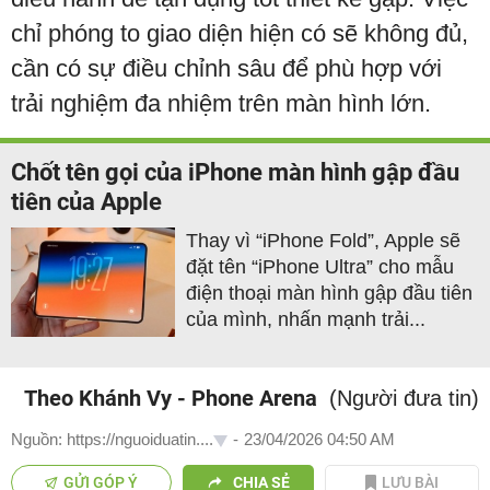
chỉ phóng to giao diện hiện có sẽ không đủ,
cần có sự điều chỉnh sâu để phù hợp với
trải nghiệm đa nhiệm trên màn hình lớn.
Chốt tên gọi của iPhone màn hình gập đầu
tiên của Apple
Thay vì “iPhone Fold”, Apple sẽ
đặt tên “iPhone Ultra” cho mẫu
điện thoại màn hình gập đầu tiên
của mình, nhấn mạnh trải...
Theo Khánh Vy - Phone Arena
(Người đưa tin)
Nguồn: https://nguoiduatin....
-
23/04/2026 04:50 AM
GỬI GÓP Ý
CHIA SẺ
LƯU BÀI