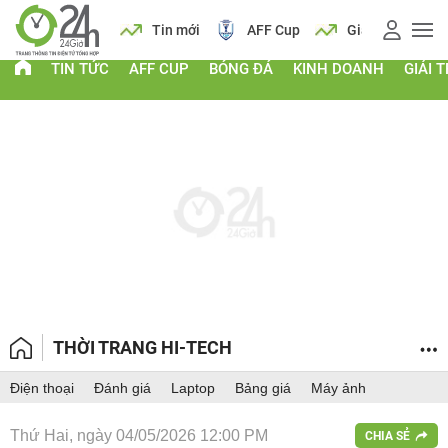
 vàng
Lịch
Tin mới
AFF Cup
Giá vàng
TIN TỨC
AFF CUP
BÓNG ĐÁ
KINH DOANH
GIẢI T
THỜI TRANG HI-TECH
Điện thoại
Đánh giá
Laptop
Bảng giá
Máy ảnh
Thứ Hai, ngày 04/05/2026 12:00 PM
CHIA SẺ