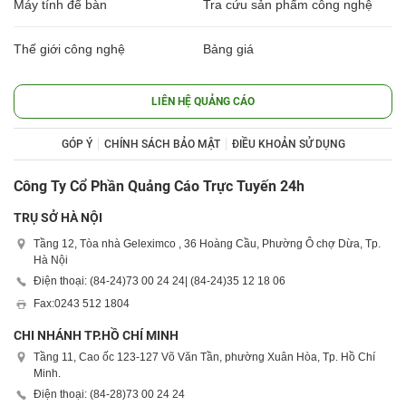
Máy tính để bàn
Tra cứu sản phẩm công nghệ
Thế giới công nghệ
Bảng giá
LIÊN HỆ QUẢNG CÁO
GÓP Ý
CHÍNH SÁCH BẢO MẬT
ĐIỀU KHOẢN SỬ DỤNG
Công Ty Cổ Phần Quảng Cáo Trực Tuyến 24h
TRỤ SỞ HÀ NỘI
Tầng 12, Tòa nhà Geleximco , 36 Hoàng Cầu, Phường Ô chợ Dừa, Tp.
Hà Nội
Điện thoại: (84-24)
73 00 24 24
| (84-24)
35 12 18 06
Fax:
0243 512 1804
CHI NHÁNH TP.HỒ CHÍ MINH
Tầng 11, Cao ốc 123-127 Võ Văn Tần, phường Xuân Hòa, Tp. Hồ Chí
Minh.
Điện thoại: (84-28)
73 00 24 24