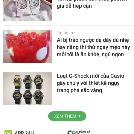
giá dễ tiếp cận
Tin tài trợ
Ai bị trào ngược dạ dày dù nhẹ
hay nặng thì thử ngay mẹo này
mỗi tối là ăn khỏe, ngủ ngon
Loạt G-Shock mới của Casio
gây chú ý với thiết kế ngụy
trang pha sắc vàng
XEM THÊM
APP 24H